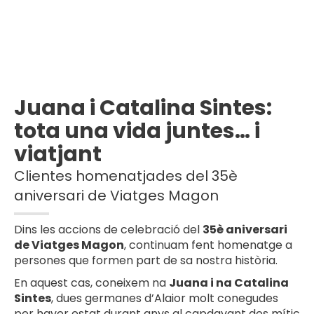
Juana i Catalina Sintes:
tota una vida juntes… i
viatjant
Clientes homenatjades del 35è
aniversari de Viatges Magon
Dins les accions de celebració del
35è aniversari
de Viatges Magon
, continuam fent homenatge a
persones que formen part de sa nostra història.
En aquest cas, coneixem na
Juana i na Catalina
Sintes
, dues germanes d’Alaior molt conegudes
per haver estat durant anys al capdavant des mític