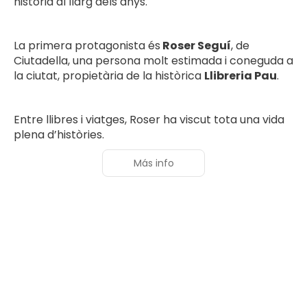
història al llarg dels anys.
La primera protagonista és
Roser Seguí
, de
Ciutadella, una persona molt estimada i coneguda a
la ciutat, propietària de la històrica
Llibreria Pau
.
Entre llibres i viatges, Roser ha viscut tota una vida
plena d’històries.
Más info