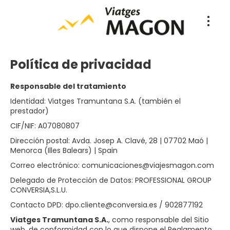
Política de privacidad
Responsable del tratamiento
Identidad: Viatges Tramuntana S.A.​​ (también el
prestador)
CIF/NIF: A07080807
Dirección postal: Avda. Josep A. Clavé, 28 | 07702 Maó |
Menorca (Illes Balears) | Spain
Correo electrónico: comunicaciones@viajesmagon.com
Delegado de Protección de Datos: PROFESSIONAL GROUP
CONVERSIA,S.L.U.
Contacto DPD: dpo.cliente@conversia.es / 902877192
Viatges Tramuntana S.A.​​
, como responsable del Sitio
web, de conformidad con lo que dispone el Reglamento