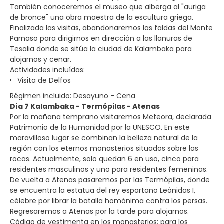
También conoceremos el museo que alberga al "auriga
de bronce" una obra maestra de la escultura griega.
Finalizada las visitas, abandonaremos las faldas del Monte
Parnaso para dirigirnos en dirección a las llanuras de
Tesalia donde se sitúa la ciudad de Kalambaka para
alojarnos y cenar.
Actividades incluídas:
Visita de Delfos
Régimen incluido: Desayuno - Cena
Día 7 Kalambaka - Termópilas - Atenas
Por la mañana temprano visitaremos Meteora, declarada
Patrimonio de la Humanidad por la UNESCO. En este
maravilloso lugar se combinan la belleza natural de la
región con los eternos monasterios situados sobre las
rocas. Actualmente, solo quedan 6 en uso, cinco para
residentes masculinos y uno para residentes femeninas.
De vuelta a Atenas pasaremos por las Termópilas, donde
se encuentra la estatua del rey espartano Leónidas I,
célebre por librar la batalla homónima contra los persas.
Regresaremos a Atenas por la tarde para alojarnos.
Código de vestimenta en los monasterios: para los