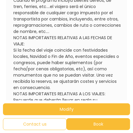
Cuando el programa incluya billetes aéreos, de
tren, ferries, etc....el viajero será el único
responsable de cualquier cargo impuesto por el
transportista por cambios, incluyendo, entre otros,
reprogramaciones, cambios de ruta o correcciones
de nombre, etc....
NOTAS IMPORTANTES RELATIVAS A LAS FECHAS DE
VIAJE:
Si la fecha del viaje coincide con festividades
locales, Navidad o Fin de Año, eventos especiales o
congresos, puede haber suplementos (por
fecha/por cenas obligatorias, etc), así como
monumentos que no se puedan visitar. Una vez
recibida la reserva, se ajustarán costes y servicios
en consecuencia.
NOTAS IMPORTANTES RELATIVAS A LOS VIAJES:
Recuerde que deberán llevar en regla su
documentación personal (pasaportes, visados,
Modify
certificados de vacunación, etc.). Caso de ser
denegada su entrada en el país por carecer de los
Contact us
Book
requisitos o por defecto en la documentación
exigida, o por no ser portador de la misma,