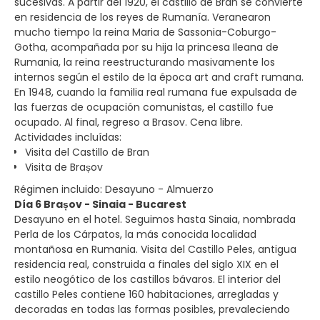
sucesivas. A partir del 1920, el castillo de Bran se convierte
en residencia de los reyes de Rumanía. Veranearon
mucho tiempo la reina Maria de Sassonia-Coburgo-
Gotha, acompañada por su hija la princesa Ileana de
Rumania, la reina reestructurando masivamente los
internos según el estilo de la época art and craft rumana.
En 1948, cuando la familia real rumana fue expulsada de
las fuerzas de ocupación comunistas, el castillo fue
ocupado. Al final, regreso a Brasov. Cena libre.
Actividades incluídas:
Visita del Castillo de Bran
Visita de Brașov
Régimen incluido: Desayuno - Almuerzo
Día 6 Brașov - Sinaia - Bucarest
Desayuno en el hotel. Seguimos hasta Sinaia, nombrada
Perla de los Cárpatos, la más conocida localidad
montañosa en Rumania. Visita del Castillo Peles, antigua
residencia real, construida a finales del siglo XIX en el
estilo neogótico de los castillos bávaros. El interior del
castillo Peles contiene 160 habitaciones, arregladas y
decoradas en todas las formas posibles, prevaleciendo