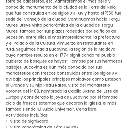
torre de caldereros, etc. Admiraremos el más bello y
conocido monumento de la ciudad es la Torre del Reloj,
que fue construida en los siglos XIII-XIV y hasta el 1556 fue
sede del Consejo de la ciudad. Continuamos hacia Targu
Mures. Breve visita panorámica de la ciudad de Targu
Mures, famoso por sus plazas rodeadas por edificios de
Secesión, entre ellos el más impresionante: la prefectura
y el Palacio de la Cultura. Almuerzo en restaurante en
ruta. Seguimos hacia Bucovina, la región de la Moldova
cuyo nombre resulta en el 1774 significando “el pueblo
cubierto de bosques de hayas”. Famosa por sus hermosos
paisajes, Bucovina es aún más conocida por sus
monasterios con frescos construidos entre los siglos XV-
XVI bajo los principales príncipes moldavos como Esteban
el Grande y su hijo Petru Rares. Visita del monasterio
Voronet del 1488, nombrado la Capilla Sixtina del Este de
Europa y considerado la joya de Bucovina por el famoso
ciclo de frescos externos que decoran la iglesia, el más
famoso siendo “El Juicio Universal”. Cena libre.
Actividades incluídas:
Visita de Sighișoara
Visita Panorámica de Târgu Mureș