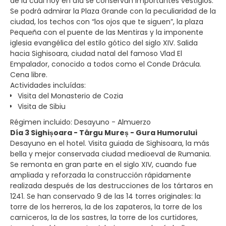
de la cual hoy en día se conservan importantes vestigios.
Se podrá admirar la Plaza Grande con la peculiaridad de la
ciudad, los techos con “los ojos que te siguen”, la plaza
Pequeña con el puente de las Mentiras y la imponente
iglesia evangélica del estilo gótico del siglo XIV. Salida
hacia Sighisoara, ciudad natal del famoso Vlad El
Empalador, conocido a todos como el Conde Drácula.
Cena libre.
Actividades incluídas:
Visita del Monasterio de Cozia
Visita de Sibiu
Régimen incluido: Desayuno - Almuerzo
Día 3 Sighișoara - Târgu Mureș - Gura Humorului
Desayuno en el hotel. Visita guiada de Sighisoara, la más
bella y mejor conservada ciudad medioeval de Rumania.
Se remonta en gran parte en el siglo XIV, cuando fue
ampliada y reforzada la construcción rápidamente
realizada después de las destrucciones de los tártaros en
1241. Se han conservado 9 de las 14 torres originales: la
torre de los herreros, la de los zapateros, la torre de los
carniceros, la de los sastres, la torre de los curtidores,