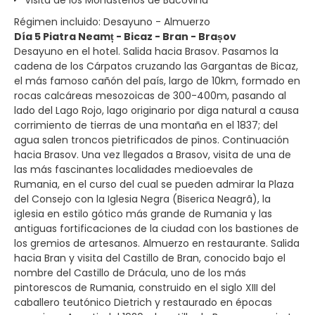
Régimen incluido: Desayuno - Almuerzo
Día 5 Piatra Neamț - Bicaz - Bran - Brașov
Desayuno en el hotel. Salida hacia Brasov. Pasamos la
cadena de los Cárpatos cruzando las Gargantas de Bicaz,
el más famoso cañón del país, largo de 10km, formado en
rocas calcáreas mesozoicas de 300-400m, pasando al
lado del Lago Rojo, lago originario por diga natural a causa
corrimiento de tierras de una montaña en el 1837; del
agua salen troncos pietrificados de pinos. Continuación
hacia Brasov. Una vez llegados a Brasov, visita de una de
las más fascinantes localidades medioevales de
Rumania, en el curso del cual se pueden admirar la Plaza
del Consejo con la Iglesia Negra (Biserica Neagrã), la
iglesia en estilo gótico más grande de Rumania y las
antiguas fortificaciones de la ciudad con los bastiones de
los gremios de artesanos. Almuerzo en restaurante. Salida
hacia Bran y visita del Castillo de Bran, conocido bajo el
nombre del Castillo de Drácula, uno de los más
pintorescos de Rumania, construido en el siglo XIII del
caballero teutónico Dietrich y restaurado en épocas