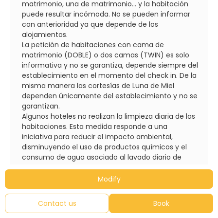
matrimonio, una de matrimonio... y la habitación
puede resultar incómoda. No se pueden informar
con anterioridad ya que depende de los
alojamientos.
La petición de habitaciones con cama de
matrimonio (DOBLE) o dos camas (TWIN) es solo
informativa y no se garantiza, depende siempre del
establecimiento en el momento del check in. De la
misma manera las cortesías de Luna de Miel
dependen únicamente del establecimiento y no se
garantizan.
Algunos hoteles no realizan la limpieza diaria de las
habitaciones. Esta medida responde a una
iniciativa para reducir el impacto ambiental,
disminuyendo el uso de productos químicos y el
consumo de agua asociado al lavado diario de
ropa de cama y toallas.
En algunos países existe un impuesto local que no
Modify
está incluido en el precio de la reserva y deberá ser
abonados directamente en el establecimiento y/o
Contact us
Book
aeropuerto correspondiente.