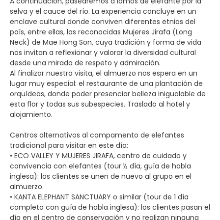
A continuación, pasearemos a lomos de elefante por la
selva y el cauce del río. La experiencia concluye en un
enclave cultural donde conviven diferentes etnias del
país, entre ellas, las reconocidas Mujeres Jirafa (Long
Neck) de Mae Hong Son, cuya tradición y forma de vida
nos invitan a reflexionar y valorar la diversidad cultural
desde una mirada de respeto y admiración.
Al finalizar nuestra visita, el almuerzo nos espera en un
lugar muy especial: el restaurante de una plantación de
orquídeas, donde poder presenciar belleza inigualable de
esta flor y todas sus subespecies. Traslado al hotel y
alojamiento.
Centros alternativos al campamento de elefantes
tradicional para visitar en este día:
• ECO VALLEY Y MUJERES JIRAFA, centro de cuidado y
convivencia con elefantes (tour ½ día, guía de habla
inglesa): los clientes se unen de nuevo al grupo en el
almuerzo.
• KANTA ELEPHANT SANCTUARY o similar (tour de 1 día
completo con guía de habla inglesa): los clientes pasan el
día en el centro de conservación y no realizan ninguna