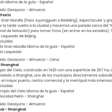
ekín Idioma de la guía - Español
uido: Desayuno - Almuerzo
 Pekín
a Gran Muralla (Paso Juyongguan o Badaling), espectacular y g
or la tarde vuelta a la ciudad y hacemos una parada cerca del “N
nal de Natación) para tomar fotos (sin entrar en los estadios
o Laqueado de Beijing.
cluídas:
 la Gran Muralla Idioma de la guía - Español
to Laqueado
uido: Desayuno - Almuerzo - Cena
- Shanghai
mplo del Cielo, construido en 1420 con una superficie de 267 h
 traslado a Shanghai, uno de los municipios directamente subord
s el mayor puerto, centro comercial y la metrópoli más internaci
cluídas:
Templo del Cielo Idioma de la guía - Español
elocidad Pekín - Shanghai
uido: Desayuno - Almuerzo
ai - Shanghai