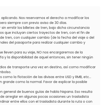
 aplicando. Nos reservamos el derecho a modificar los
pero siempre con previo aviso de 30 días.
in emitir los billetes de tren, bajo dicha circunstancia
s que incluyan ciertos trayectos de tren, con el fin de
s de tren, con cualquier cambio (de la fecha del viaje o del
ales del pasaporte para realizar cualquier cambio y
e lleven para su viaje, NO nos encargaremos de la
a y la disponibilidad de aquel entonces, sin tener ningún
medios de transporte una vez en destino, así como modificar
mbolso.
 como la flotación de las divisas entre USD y RMB, etc...
 grande como la normal. Favor de explicar la posible
 en general de buenos guías de habla hispana. Eso resulta
 de arreglar en algunas pocas ocasiones un trasladista
dinar entre ellos con el trasladista durante la ruta o con