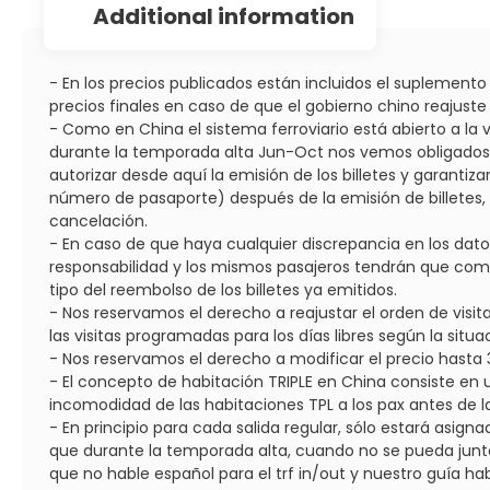
additional information
- En los precios publicados están incluidos el suplemen
precios finales en caso de que el gobierno chino reajust
- Como en China el sistema ferroviario está abierto a la v
durante la temporada alta Jun-Oct nos vemos obligados a 
autorizar desde aquí la emisión de los billetes y garantiza
número de pasaporte) después de la emisión de billetes, 
cancelación.
- En caso de que haya cualquier discrepancia en los dat
responsabilidad y los mismos pasajeros tendrán que compra
tipo del reembolso de los billetes ya emitidos.
- Nos reservamos el derecho a reajustar el orden de visit
las visitas programadas para los días libres según la situ
- Nos reservamos el derecho a modificar el precio hasta 30
- El concepto de habitación TRIPLE en China consiste en 
incomodidad de las habitaciones TPL a los pax antes de la 
- En principio para cada salida regular, sólo estará asig
que durante la temporada alta, cuando no se pueda juntar 
que no hable español para el trf in/out y nuestro guía hab