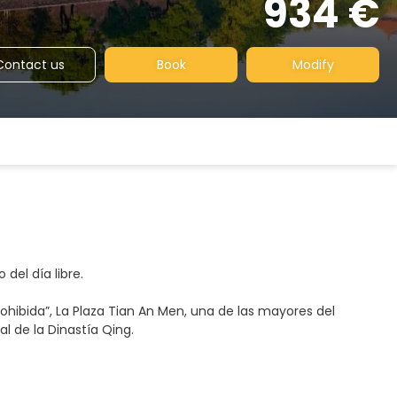
934 €
Contact us
Book
Modify
 del día libre.
rohibida”, La Plaza Tian An Men, una de las mayores del
l de la Dinastía Qing.