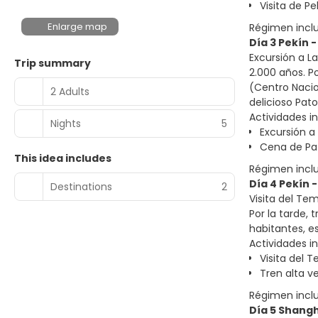
Visita de P
Enlarge map
Régimen incl
Día 3 Pekín -
Excursión a L
Trip summary
2.000 años. P
(Centro Nacio
2 Adults
delicioso Pat
Actividades in
Nights
5
Excursión a
Cena de Pa
This idea includes
Régimen incl
Día 4 Pekín 
Destinations
2
Visita del Te
Por la tarde,
habitantes, e
Actividades in
Visita del 
Tren alta v
Régimen incl
Día 5 Shangh