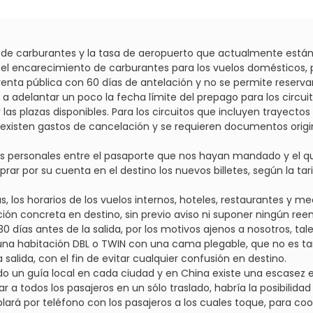
to de carburantes y la tasa de aeropuerto que actualmente están
e el encarecimiento de carburantes para los vuelos domésticos, 
enta pública con 60 días de antelación y no se permite reservar s
adelantar un poco la fecha límite del prepago para los circuito
r las plazas disponibles. Para los circuitos que incluyen trayecto
existen gastos de cancelación y se requieren documentos origin
os personales entre el pasaporte que nos hayan mandado y el qu
r por su cuenta en el destino los nuevos billetes, según la tarif
as, los horarios de los vuelos internos, hoteles, restaurantes y 
ación concreta en destino, sin previo aviso ni suponer ningún ree
 días antes de la salida, por los motivos ajenos a nosotros, tales
una habitación DBL o TWIN con una cama plegable, que no es tan
salida, con el fin de evitar cualquier confusión en destino.
nado un guía local en cada ciudad y en China existe una escasez
a todos los pasajeros en un sólo traslado, habría la posibilidad
lará por teléfono con los pasajeros a los cuales toque, para coor