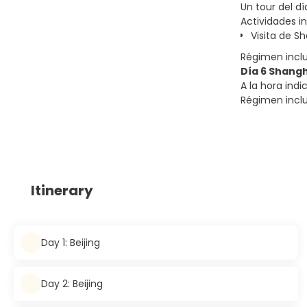
Un tour del d
Actividades in
Visita de S
Régimen incl
Día 6 Shang
A la hora indi
Régimen incl
Itinerary
Day 1: Beijing
Day 2: Beijing