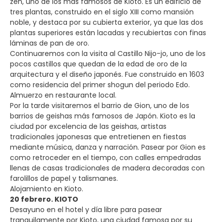
zen, uno de los más famosos de Kioto. Es un edificio de
tres plantas, construido en el siglo XIII como mansión
noble, y destaca por su cubierta exterior, ya que las dos
plantas superiores están lacadas y recubiertas con finas
láminas de pan de oro.
Continuaremos con la visita al Castillo Nijo-jo, uno de los
pocos castillos que quedan de la edad de oro de la
arquitectura y el diseño japonés. Fue construido en 1603
como residencia del primer shogun del periodo Edo.
Almuerzo en restaurante local.
Por la tarde visitaremos el barrio de Gion, uno de los
barrios de geishas más famosos de Japón. Kioto es la
ciudad por excelencia de las geishas, artistas
tradicionales japonesas que entretienen en fiestas
mediante música, danza y narración. Pasear por Gion es
como retroceder en el tiempo, con calles empedradas
llenas de casas tradicionales de madera decoradas con
farolillos de papel y talismanes.
Alojamiento en Kioto.
20 febrero. KIOTO
Desayuno en el hotel y día libre para pasear
tranquilamente por Kioto, una ciudad famosa por su