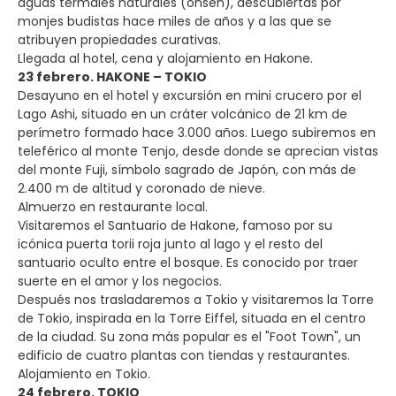
aguas termales naturales (onsen), descubiertas por
monjes budistas hace miles de años y a las que se
atribuyen propiedades curativas.
Llegada al hotel, cena y alojamiento en Hakone.
23 febrero. HAKONE – TOKIO
Desayuno en el hotel y excursión en mini crucero por el
Lago Ashi, situado en un cráter volcánico de 21 km de
perímetro formado hace 3.000 años. Luego subiremos en
teleférico al monte Tenjo, desde donde se aprecian vistas
del monte Fuji, símbolo sagrado de Japón, con más de
2.400 m de altitud y coronado de nieve.
Almuerzo en restaurante local.
Visitaremos el Santuario de Hakone, famoso por su
icónica puerta torii roja junto al lago y el resto del
santuario oculto entre el bosque. Es conocido por traer
suerte en el amor y los negocios.
Después nos trasladaremos a Tokio y visitaremos la Torre
de Tokio, inspirada en la Torre Eiffel, situada en el centro
de la ciudad. Su zona más popular es el "Foot Town", un
edificio de cuatro plantas con tiendas y restaurantes.
Alojamiento en Tokio.
24 febrero. TOKIO