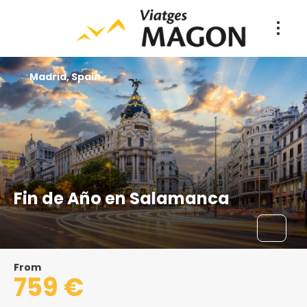
Madrid, Spain
Fin de Año en Salamanca
From
759 €