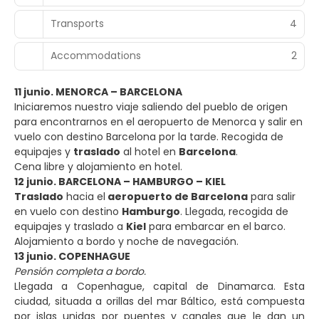
Transports
4
Accommodations
2
11 junio. MENORCA – BARCELONA
Iniciaremos nuestro viaje saliendo del pueblo de origen
para encontrarnos en el aeropuerto de Menorca y salir en
vuelo con destino Barcelona por la tarde. Recogida de
equipajes y
traslado
al hotel en
Barcelona
.
Cena libre y alojamiento en hotel.
12 junio. BARCELONA – HAMBURGO – KIEL
Traslado
hacia el
aeropuerto de Barcelona
para salir
en vuelo con destino
Hamburgo
. Llegada, recogida de
equipajes y traslado a
Kiel
para embarcar en el barco.
Alojamiento a bordo y noche de navegación.
13 junio. COPENHAGUE
Pensión completa a bordo.
Llegada a Copenhague, capital de Dinamarca. Esta
ciudad, situada a orillas del mar Báltico, está compuesta
por islas unidas por puentes y canales que le dan un