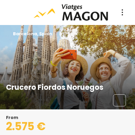
Barcelona, Spain
Crucero Fiordos Noruegos
From
2.575 €