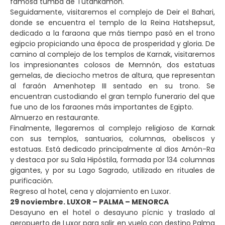
famosa tumba de Tutankamón.
Seguidamente, visitaremos el complejo de Deir el Bahari,
donde se encuentra el templo de la Reina Hatshepsut,
dedicado a la faraona que más tiempo pasó en el trono
egipcio propiciando una época de prosperidad y gloria. De
camino al complejo de los templos de Karnak, visitaremos
los impresionantes colosos de Memnón, dos estatuas
gemelas, de dieciocho metros de altura, que representan
al faraón Amenhotep III sentado en su trono. Se
encuentran custodiando el gran templo funerario del que
fue uno de los faraones más importantes de Egipto.
Almuerzo en restaurante.
Finalmente, llegaremos al complejo religioso de Karnak
con sus templos, santuarios, columnas, obeliscos y
estatuas. Está dedicado principalmente al dios Amón-Ra
y destaca por su Sala Hipóstila, formada por 134 columnas
gigantes, y por su Lago Sagrado, utilizado en rituales de
purificación.
Regreso al hotel, cena y alojamiento en Luxor.
29 noviembre. LUXOR – PALMA – MENORCA
Desayuno en el hotel o desayuno pícnic y traslado al
aeropuerto de Luxor para salir en vuelo con destino Palma