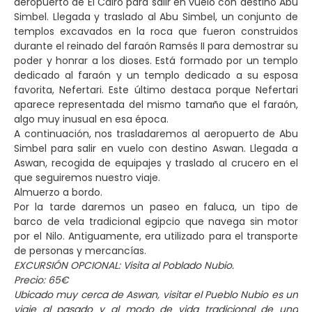
aeropuerto de El Cairo para salir en vuelo con destino Abu
Simbel. Llegada y traslado al Abu Simbel, un conjunto de
templos excavados en la roca que fueron construidos
durante el reinado del faraón Ramsés II para demostrar su
poder y honrar a los dioses. Está formado por un templo
dedicado al faraón y un templo dedicado a su esposa
favorita, Nefertari. Este último destaca porque Nefertari
aparece representada del mismo tamaño que el faraón,
algo muy inusual en esa época.
A continuación, nos trasladaremos al aeropuerto de Abu
Simbel para salir en vuelo con destino Aswan. Llegada a
Aswan, recogida de equipajes y traslado al crucero en el
que seguiremos nuestro viaje.
Almuerzo a bordo.
Por la tarde daremos un paseo en faluca, un tipo de
barco de vela tradicional egipcio que navega sin motor
por el Nilo. Antiguamente, era utilizado para el transporte
de personas y mercancías.
EXCURSIÓN OPCIONAL: Visita al Poblado Nubio.
Precio: 65€
Ubicado muy cerca de Aswan, visitar el Pueblo Nubio es un
viaje al pasado y al modo de vida tradicional de una