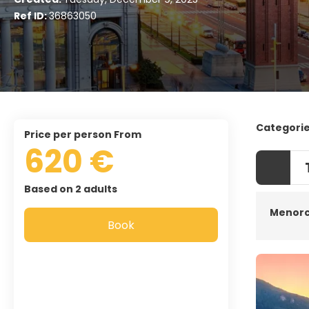
Ref ID:
36863050
Categori
price per person From
620 €
Based on 2 adults
Menor
Book