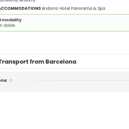
arcelona, Andorra
 ACCOMMODATIONS
Andorra: Hotel Panorama & Spa
d modality
ón doble
Transport from Barcelona
ona