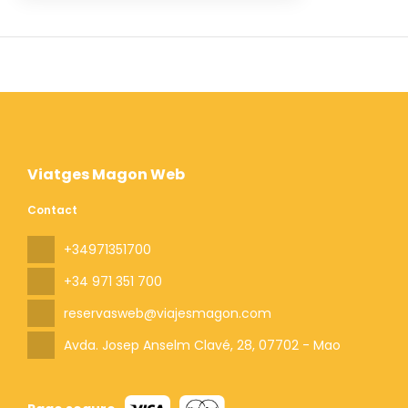
Viatges Magon Web
Contact
+34971351700
+34 971 351 700
reservasweb@viajesmagon.com
Avda. Josep Anselm Clavé, 28
, 07702 - Mao