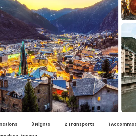
inations
3 Nights
2 Transports
1 Accommod