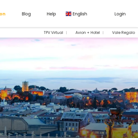
gon
Blog
Help
English
Login
TPV Virtual
Avion + Hotel
Vale Regalo