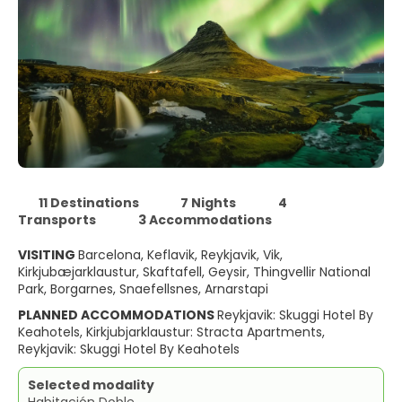
11 Destinations
7 Nights
4
Transports
3 Accommodations
VISITING
Barcelona, Keflavik, Reykjavik, Vik,
Kirkjubæjarklaustur, Skaftafell, Geysir, Thingvellir National
Park, Borgarnes, Snaefellsnes, Arnarstapi
PLANNED ACCOMMODATIONS
Reykjavik: Skuggi Hotel By
Keahotels, Kirkjubjarklaustur: Stracta Apartments,
Reykjavik: Skuggi Hotel By Keahotels
Selected modality
Habitación Doble