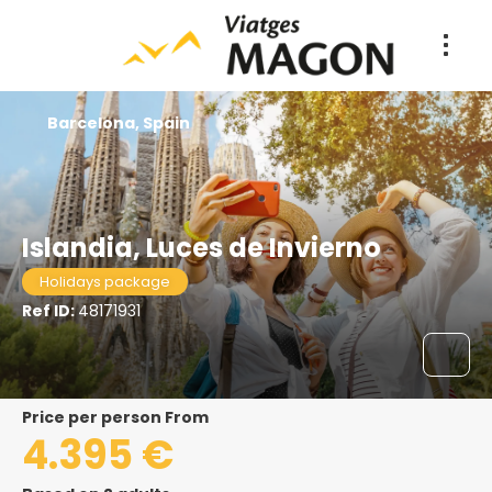
Barcelona, Spain
Islandia, Luces de Invierno
Holidays package
Ref ID:
48171931
price per person From
4.395 €