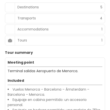
Destinations
5
Transports
4
Accommodations
1
Tours
1
Tour summary
Meeting point
Terminal salidas Aeropuerto de Menorca.
Included
Vuelos Menorca – Barcelona – Ámsterdam –
Barcelona – Menorca.
Equipaje en cabina permitido: un accesorio
personal.
Equipaje en bodega permitido: una maleta de 25kg.