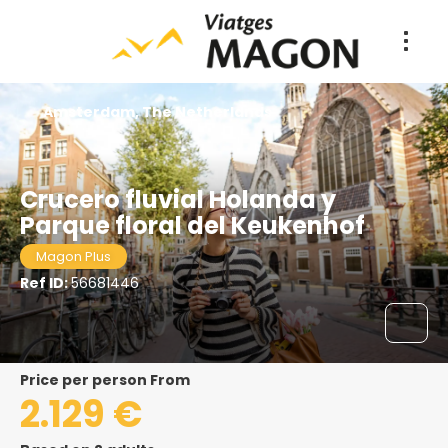
Amsterdam, The Netherlands
Crucero fluvial Holanda y
Parque floral del Keukenhof
Magon Plus
Ref ID:
56681446
price per person From
2.129 €