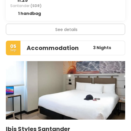
11:25
Santander
(SDR)
1 handbag
See details
05
Accommodation
3 Nights
Sep
Ibis Styles Santander