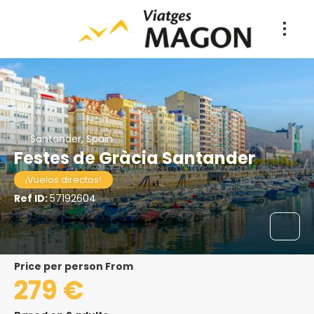
Santander, Spain
Festes de Gràcia Santander
¡Vuelos directos!
Ref ID:
57192604
price per person From
279 €