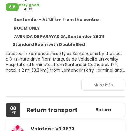
Very good
8.6
4198
Santander - At 1.8 km from the centre
ROOM ONLY
AVENIDA DE PARAYAS 2A, Santander 39011
Standard Room with Double Bed
Located in Santander, Ibis Styles Santander is by the sea,
a 3-minute drive from Marqués de Valdecilla University
Hospital and 5 minutes from Santander Cathedral. This
hotel is 2 mi (3.3 km) from Santander Ferry Terminal and
2.3 mi (3.7 km) from Centro Botín.
More info
Enjoy recreation amenities such as a 24-hour fitness
center or take in the view from a garden. Additional
features at this hotel include complimentary wireless
internet access, concierge services, and a banquet hall.
08
Return transport
Return
Sep
Make yourself at home in one of the 93 air-conditioned
rooms featuring Smart televisions. Complimentary
wireless internet access keeps you connected, and digital
Volotea - V7 3873