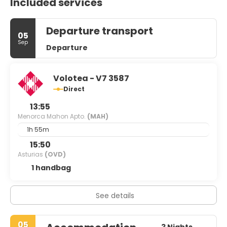
Included services
Departure transport
05
Sep
Departure
Volotea - V7 3587
Direct
13:55
Menorca Mahon Apto.
(MAH)
1h 55m
15:50
Asturias
(OVD)
1 handbag
See details
05