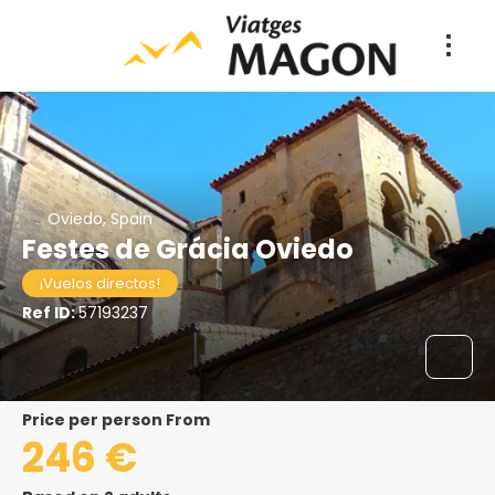
Oviedo, Spain
Festes de Grácia Oviedo
¡Vuelos directos!
Ref ID:
57193237
price per person From
246 €