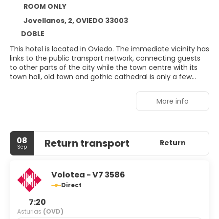
ROOM ONLY
Jovellanos, 2, OVIEDO 33003
DOBLE
This hotel is located in Oviedo. The immediate vicinity has
links to the public transport network, connecting guests
to other parts of the city while the town centre with its
town hall, old town and gothic cathedral is only a few
hundred metres away. The surrounding area offers a
diverse range of bars and restaurants. The beach is
More info
around 30 km away. Renovated in the year 2000, this
hotel comprises a total of 89 guestrooms over 5 floors.
The rooms are comfortably and elegantly furnished and
each is partnered with its own private bathroom with a
08
Return transport
hairdryer. All units feature minibars, direct dial telephones
Return
Sep
and an Internet connection for a productive stay. Those
arriving by car may make use of the car park and garage
facilities. The hotel has an air-conditioned restaurant and
Volotea - V7 3586
serves an ample breakfast buffet each morning.
Direct
7:20
Asturias
(OVD)