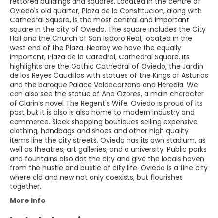
restored buildings and squares. Located in the centre of
Oviedo's old quarter, Plaza de la Constitucion, along with
Cathedral Square, is the most central and important
square in the city of Oviedo. The square includes the City
Hall and the Church of San Isidoro Real, located in the
west end of the Plaza. Nearby we have the equally
important, Plaza de la Catedral, Cathedral Square. Its
highlights are the Gothic Cathedral of Oviedo, the Jardín
de los Reyes Caudillos with statues of the Kings of Asturias
and the baroque Palace Valdecarzana and Heredia. We
can also see the statue of Ana Ozores, a main character
of Clarin’s novel The Regent's Wife. Oviedo is proud of its
past but it is also is also home to modern industry and
commerce. Sleek shopping boutiques selling expensive
clothing, handbags and shoes and other high quality
items line the city streets. Oviedo has its own stadium, as
well as theatres, art galleries, and a university. Public parks
and fountains also dot the city and give the locals haven
from the hustle and bustle of city life. Oviedo is a fine city
where old and new not only coexists, but flourishes
together.
More info