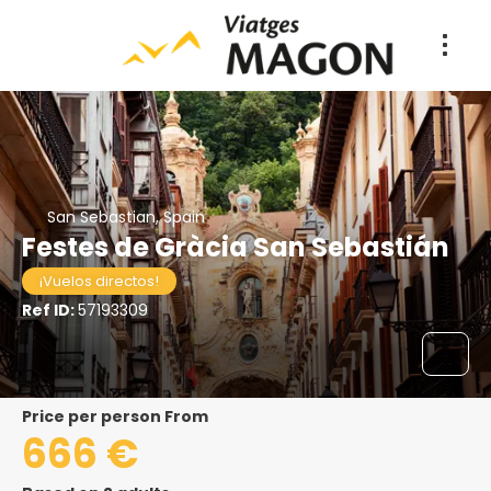
San Sebastian, Spain
Festes de Gràcia San Sebastián
¡Vuelos directos!
Ref ID:
57193309
price per person From
666 €