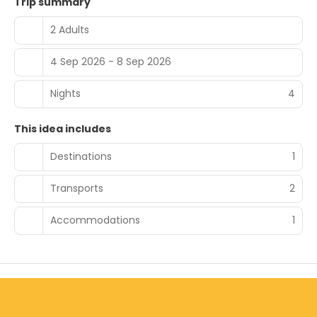
Trip summary
access, a 24-hour business center, and dry
cleaning/laundry services. A roundtrip airport shuttle is
2 Adults
provided for a surcharge (available 24 hours), and self
parking (subject to charges) is available onsite.
4 Sep 2026 - 8 Sep 2026
Nights
4
This idea includes
Destinations
1
Transports
2
Accommodations
1