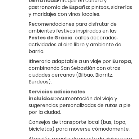
temáticas
Enfoque en cultura y 
gastronomía de 
España
: pintxos, sidrerías 
y maridajes con vinos locales.
Recomendaciones para disfrutar de 
ambientes festivos inspirados en las 
Festes de Gràcia
: calles decoradas, 
actividades al aire libre y ambiente de 
barrio.
Itinerario adaptable a un viaje por 
Europa
, 
combinando San Sebastián con otras 
ciudades cercanas (Bilbao, Biarritz, 
Burdeos).
Servicios adicionales 
incluidos
Documentación del viaje y 
sugerencias personalizadas de rutas a pie 
por la ciudad.
Consejos de transporte local (bus, topo, 
bicicletas) para moverse cómodamente.
Atención remota de agente de viajes para 