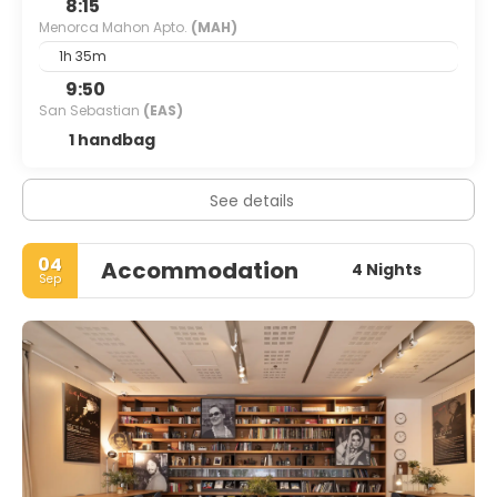
8:15
Menorca Mahon Apto.
(MAH)
1h 35m
9:50
San Sebastian
(EAS)
1 handbag
See details
04
Accommodation
4 Nights
Sep