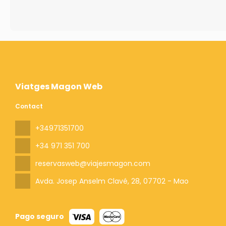
Viatges Magon Web
Contact
+34971351700
+34 971 351 700
reservasweb@viajesmagon.com
Avda. Josep Anselm Clavé, 28
, 07702 - Mao
Pago seguro