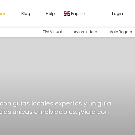
gon
Blog
Help
English
Login
TPV Virtual
Avion + Hotel
Vale Regalo
con guías locales expertos y un guía
s únicas e inolvidables. ¡Viaja con