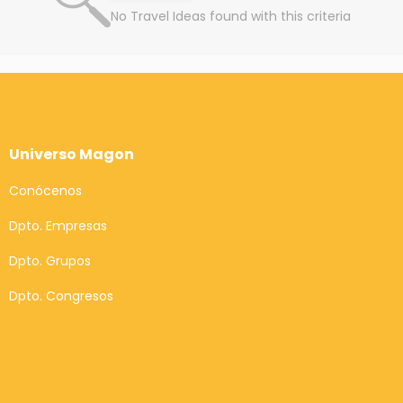
No Travel Ideas found with this criteria
Universo Magon
Conócenos
Dpto. Empresas
Dpto. Grupos
Dpto. Congresos