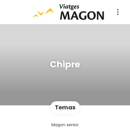
Chipre
Temas
Magon senior