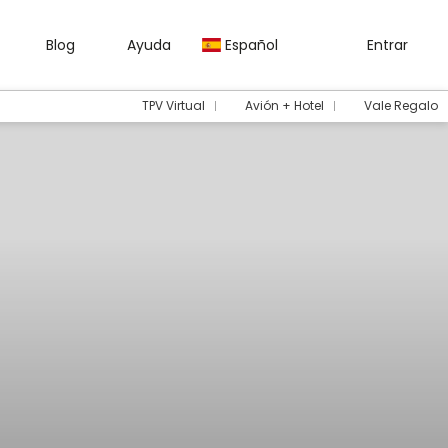
Blog
Ayuda
Español
Entrar
TPV Virtual
Avión + Hotel
Vale Regalo