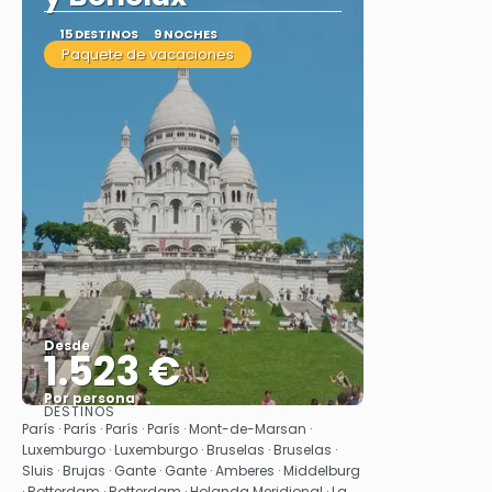
15 DESTINOS
9 NOCHES
Paquete de vacaciones
Desde
1.523 €
Por persona
DESTINOS
Ver
París · París · París · París · Mont-de-Marsan ·
Luxemburgo · Luxemburgo · Bruselas · Bruselas ·
Sluis · Brujas · Gante · Gante · Amberes · Middelburg
· Rotterdam · Rotterdam · Holanda Meridional · La