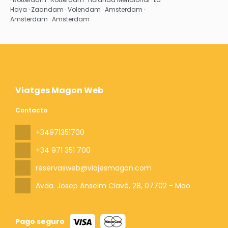
Haya · Zaandam · Volendam · Amsterdam ·
Amsterdam · Amsterdam
Viatges Magon Web
Contacto
+34971351700
+34 971 351 700
reservasweb@viajesmagon.com
Avda. Josep Anselm Clavé, 28
, 07702 - Mao
Pago seguro