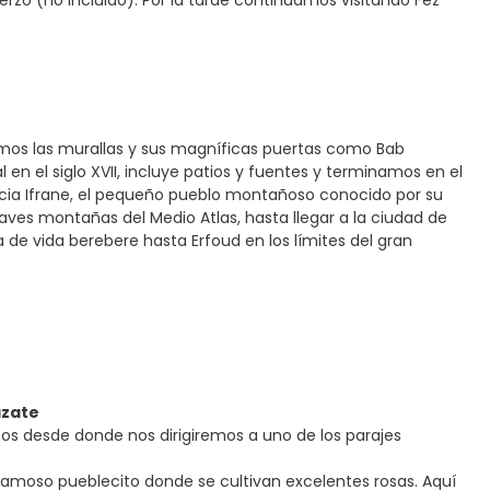
erzo (no incluido). Por la tarde continuamos visitando Fez
aremos las murallas y sus magníficas puertas como Bab
 en el siglo XVII, incluye patios y fuentes y terminamos en el
cia Ifrane, el pequeño pueblo montañoso conocido por su
ves montañas del Medio Atlas, hasta llegar a la ciudad de
 de vida berebere hasta Erfoud en los límites del gran
azate
nos desde donde nos dirigiremos a uno de los parajes
famoso pueblecito donde se cultivan excelentes rosas. Aquí