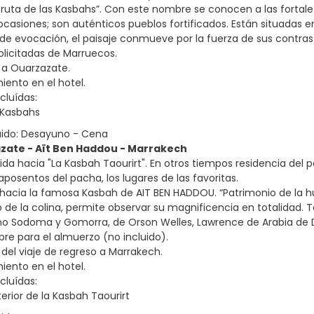
ruta de las Kasbahs”. Con este nombre se conocen a las fortal
n ocasiones; son auténticos pueblos fortificados. Están situadas
de evocación, el paisaje conmueve por la fuerza de sus contraste
solicitadas de Marruecos.
 a Ouarzazate.
iento en el hotel.
cluídas:
 Kasbahs
uido: Desayuno - Cena
azate - Aït Ben Haddou - Marrakech
ida hacia "La Kasbah Taourirt". En otros tiempos residencia del 
aposentos del pacha, los lugares de las favoritas.
 hacia la famosa Kasbah de AIT BEN HADDOU. “Patrimonio de la
go de la colina, permite observar su magnificencia en totalidad.
o Sodoma y Gomorra, de Orson Welles, Lawrence de Arabia de D
ibre para el almuerzo (no incluido).
del viaje de regreso a Marrakech.
iento en el hotel.
cluídas:
nterior de la Kasbah Taourirt