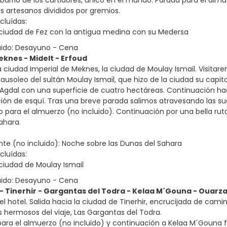
barrio de los curtidores, único en el mundo. Parada para el almu
os artesanos divididos por gremios.
cluídas:
a ciudad de Fez con la antigua medina con su Medersa
uido: Desayuno - Cena
Meknes - Midelt - Erfoud
la ciudad Imperial de Meknes, la ciudad de Moulay Ismail. Visit
usoleo del sultán Moulay Ismaïl, que hizo de la ciudad su capital
Agdal con una superficie de cuatro hectáreas. Continuación ha
ón de esquí. Tras una breve parada salimos atravesando las sua
o para el almuerzo (no incluido). Continuación por una bella ruta
ahara.
e (no incluido): Noche sobre las Dunas del Sahara
cluídas:
a ciudad de Moulay Ismail
uido: Desayuno - Cena
 - Tinerhir - Gargantas del Todra - Kelaa M´Gouna - Ouarz
l hotel. Salida hacia la ciudad de Tinerhir, encrucijada de cami
 hermosos del viaje, Las Gargantas del Todra.
para el almuerzo (no incluido) y continuación a Kelaa M´Gouna 