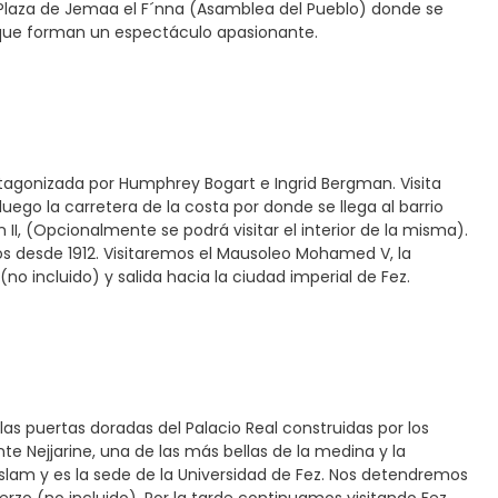
 Plaza de Jemaa el F´nna (Asamblea del Pueblo) donde se
 que forman un espectáculo apasionante.
tagonizada por Humphrey Bogart e Ingrid Bergman. Visita
uego la carretera de la costa por donde se llega al barrio
 II, (Opcionalmente se podrá visitar el interior de la misma).
os desde 1912. Visitaremos el Mausoleo Mohamed V, la
o incluido) y salida hacia la ciudad imperial de Fez.
 las puertas doradas del Palacio Real construidas por los
e Nejjarine, una de las más bellas de la medina y la
Islam y es la sede de la Universidad de Fez. Nos detendremos