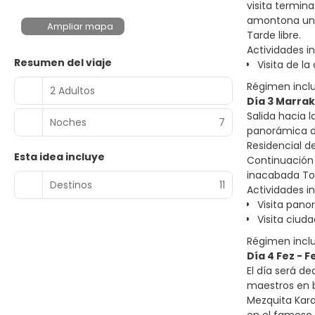
visita termin
amontona una
Ampliar mapa
Tarde libre.
Actividades in
Resumen del viaje
Visita de l
Régimen incl
2 Adultos
Día 3 Marrak
Salida hacia 
Noches
7
panorámica de
Residencial de
Esta idea incluye
Continuación 
inacabada Tor
Destinos
11
Actividades in
Visita pano
Visita ciud
Régimen incl
Día 4 Fez - F
El día será de
maestros en b
Mezquita Kara