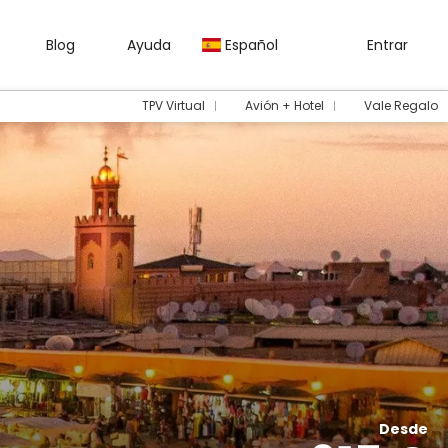
Blog
Ayuda
Español
Entrar
TPV Virtual
Avión + Hotel
Vale Regalo
Desde