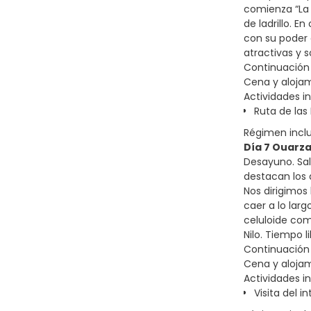
comienza “La 
de ladrillo. E
con su poder 
atractivas y 
Continuación
Cena y alojam
Actividades in
Ruta de las
Régimen incl
Día 7 Ouarz
Desayuno. Sal
destacan los 
Nos dirigimos
caer a lo lar
celuloide com
Nilo. Tiempo l
Continuación 
Cena y alojam
Actividades in
Visita del i