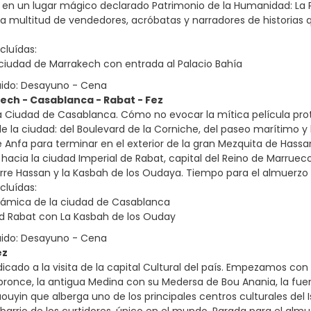
a en un lugar mágico declarado Patrimonio de la Humanidad: La
 multitud de vendedores, acróbatas y narradores de historias
cluídas:
a ciudad de Marrakech con entrada al Palacio Bahía
uido: Desayuno - Cena
ech - Casablanca - Rabat - Fez
la Ciudad de Casablanca. Cómo no evocar la mítica película pro
 la ciudad: del Boulevard de la Corniche, del paseo marítimo y l
 Anfa para terminar en el exterior de la gran Mezquita de Hassan
hacia la ciudad Imperial de Rabat, capital del Reino de Marruec
re Hassan y la Kasbah de los Oudaya. Tiempo para el almuerzo (n
cluídas:
rámica de la ciudad de Casablanca
ad Rabat con La Kasbah de los Ouday
uido: Desayuno - Cena
ez
dicado a la visita de la capital Cultural del país. Empezamos con
ronce, la antigua Medina con su Medersa de Bou Anania, la fuent
ouyin que alberga uno de los principales centros culturales del 