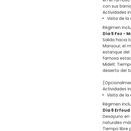
en el famoso 
con sus barri
Actividades in
Visita de l
Régimen incl
Día 5 Fez - 
Salida hacia 
Mansour, el ma
estanque del 
famosa estaci
Midelt. Tiemp
desierto del S
(Opcionalment
Actividades in
Visita de l
Régimen incl
Día 6 Erfoud
Desayuno en e
naturales más
Tiempo libre 