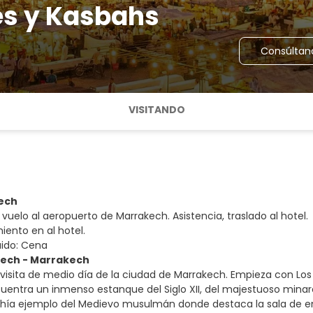
es y Kasbahs
Consúltan
VISITANDO
kech
vuelo al aeropuerto de Marrakech. Asistencia, traslado al hotel.
iento en al hotel.
uido: Cena
kech - Marrakech
a visita de medio día de la ciudad de Marrakech. Empieza con Lo
uentra un inmenso estanque del Siglo XII, del majestuoso minaret
ahía ejemplo del Medievo musulmán donde destaca la sala de e