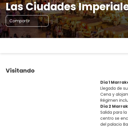
Las Ciudades Imperial
Compartir
Visitando
Día 1 Marra
Llegada de su 
Cena y alojam
Régimen incl
Día 2 Marra
Salida para l
centro se enc
del palacio B