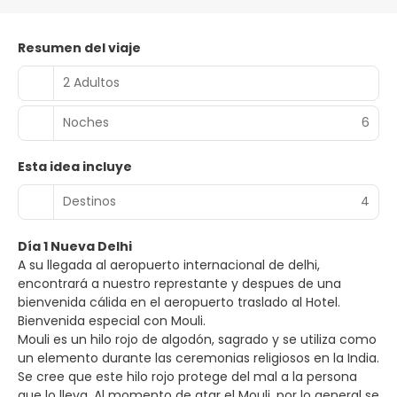
Resumen del viaje
2 Adultos
Noches
6
Esta idea incluye
Destinos
4
Día 1 Nueva Delhi
A su llegada al aeropuerto internacional de delhi,
encontrará a nuestro represtante y despues de una
bienvenida cálida en el aeropuerto traslado al Hotel.
Bienvenida especial con Mouli.
Mouli es un hilo rojo de algodón, sagrado y se utiliza como
un elemento durante las ceremonias religiosos en la India.
Se cree que este hilo rojo protege del mal a la persona
que lo lleva. Al momento de atar el Mouli, por lo general se