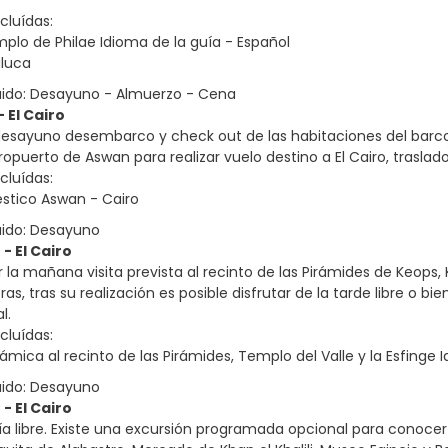
cluídas:
emplo de Philae Idioma de la guía - Español
aluca
uido: Desayuno - Almuerzo - Cena
 El Cairo
esayuno desembarco y check out de las habitaciones del barco a 
ropuerto de Aswan para realizar vuelo destino a El Cairo, traslado 
cluídas:
stico Aswan - Cairo
uido: Desayuno
 - El Cairo
la mañana visita prevista al recinto de las Pirámides de Keops, K
ras, tras su realización es posible disfrutar de la tarde libre o bi
l.
cluídas:
rámica al recinto de las Pirámides, Templo del Valle y la Esfinge 
uido: Desayuno
 - El Cairo
a libre. Existe una excursión programada opcional para conocer