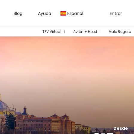
Blog
Ayuda
Español
Entrar
TPV Virtual
Avión + Hotel
Vale Regalo
Desde