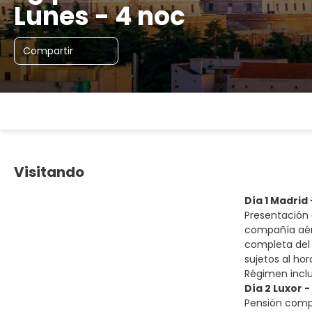
Lunes - 4 noc
Compartir
Visitando
Día 1 Madrid 
Presentación 
compañía aére
completa del 
sujetos al ho
Régimen incl
Día 2 Luxor -
Pensión comple