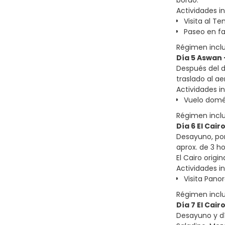
bordo.
Actividades in
Visita al T
Paseo en f
Régimen incl
Día 5 Aswan -
Después del d
traslado al ae
Actividades in
Vuelo domé
Régimen incl
Día 6 El Cairo
Desayuno, por 
aprox. de 3 ho
El Cairo origina
Actividades in
Visita Pano
Régimen incl
Día 7 El Cairo
Desayuno y dí