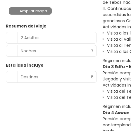
de Tebas naci
III. Continuac
Ampliar mapa
escondidas la
grandiosos C
Resumen del viaje
Actividades in
Visita a lo
2 Adultos
Visita al Va
Visita al T
Noches
7
Visita a lo
Régimen incl
Esta idea incluye
Día 3 Edfu 
Pensión compl
Destinos
6
Llegada y vis
Actividades in
Visita del 
Visita del 
Régimen incl
Día 4 Aswan
Pensión compl
contemplando 