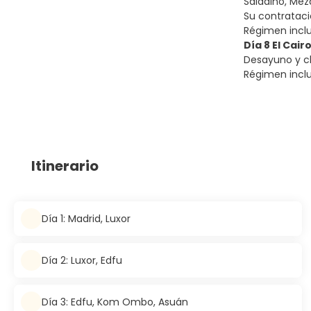
Saladino, Mez
Su contratació
Régimen incl
Día 8 El Cair
Desayuno y che
Régimen incl
Itinerario
Día 1: Madrid, Luxor
Día 2: Luxor, Edfu
Día 3: Edfu, Kom Ombo, Asuán