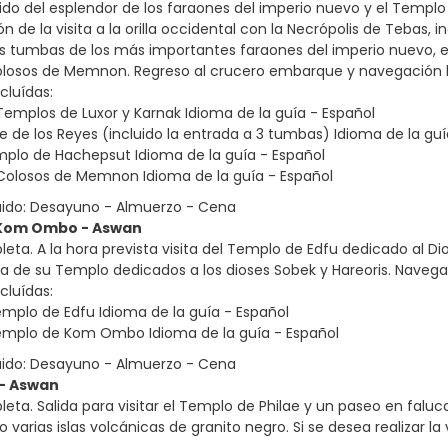
do del esplendor de los faraones del imperio nuevo y el Templo
ión de la visita a la orilla occidental con la Necrópolis de Tebas
s tumbas de los más importantes faraones del imperio nuevo, el
olosos de Memnon. Regreso al crucero embarque y navegación h
cluídas:
s Templos de Luxor y Karnak Idioma de la guía - Español
lle de los Reyes (incluido la entrada a 3 tumbas) Idioma de la gu
emplo de Hachepsut Idioma de la guía - Español
s Colosos de Memnon Idioma de la guía - Español
uido: Desayuno - Almuerzo - Cena
- Kom Ombo - Aswan
eta. A la hora prevista visita del Templo de Edfu dedicado al 
ita de su Templo dedicados a los dioses Sobek y Hareoris. Naveg
cluídas:
Templo de Edfu Idioma de la guía - Español
Templo de Kom Ombo Idioma de la guía - Español
uido: Desayuno - Almuerzo - Cena
 - Aswan
eta. Salida para visitar el Templo de Philae y un paseo en faluc
varias islas volcánicas de granito negro. Si se desea realizar la