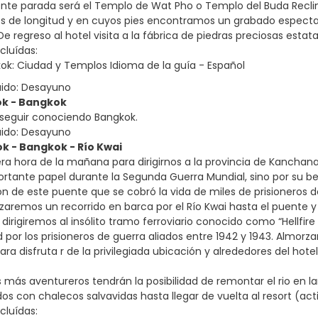
ente parada será el Templo de Wat Pho o Templo del Buda Recl
s de longitud y en cuyos pies encontramos un grabado especta
e regreso al hotel visita a la fábrica de piedras preciosas estata
cluídas:
kok: Ciudad y Templos Idioma de la guía - Español
uido: Desayuno
ok - Bangkok
a seguir conociendo Bangkok.
uido: Desayuno
k - Bangkok - Río Kwai
era hora de la mañana para dirigirnos a la provincia de Kanchana
rtante papel durante la Segunda Guerra Mundial, sino por su bell
ón de este puente que se cobró la vida de miles de prisioneros d
zaremos un recorrido en barca por el Río Kwai hasta el puente y
 dirigiremos al insólito tramo ferroviario conocido como “Hellfir
por los prisioneros de guerra aliados entre 1942 y 1943. Almorzar
ara disfruta r de la privilegiada ubicación y alrededores del hotel
 más aventureros tendrán la posibilidad de remontar el rio en lan
os con chalecos salvavidas hasta llegar de vuelta al resort (acti
cluídas: