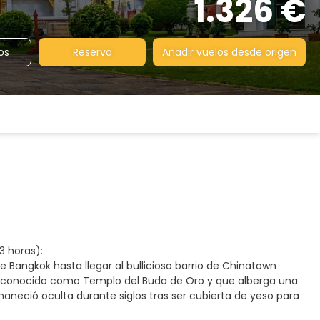
1.326 €
os
Reserva
Añadir vuelos desde origen
3 horas):
de Bangkok hasta llegar al bullicioso barrio de Chinatown
s conocido como Templo del Buda de Oro y que alberga una
neció oculta durante siglos tras ser cubierta de yeso para