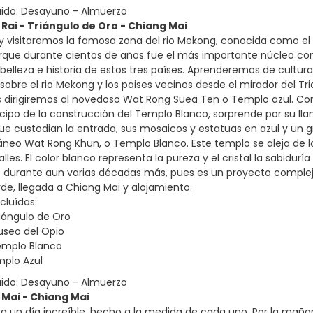
uido: Desayuno - Almuerzo
 Rai - Triángulo de Oro - Chiang Mai
 visitaremos la famosa zona del rio Mekong, conocida como el “T
rque durante cientos de años fue el más importante núcleo comerc
belleza e historia de estos tres países. Aprenderemos de cultura
obre el rio Mekong y los paises vecinos desde el mirador del Tri
os dirigiremos al novedoso Wat Rong Suea Ten o Templo azul. Con
cipo de la construcción del Templo Blanco, sorprende por su lla
ue custodian la entrada, sus mosaicos y estatuas en azul y un g
eo Wat Rong Khun, o Templo Blanco. Este templo se aleja de los
lles. El color blanco representa la pureza y el cristal la sabidur
durante aun varias décadas más, pues es un proyecto complejo 
arde, llegada a Chiang Mai y alojamiento.
cluídas:
riángulo de Oro
Museo del Opio
Templo Blanco
mplo Azul
uido: Desayuno - Almuerzo
 Mai - Chiang Mai
a un día increíble, hecho a la medida de cada uno. Por la maña