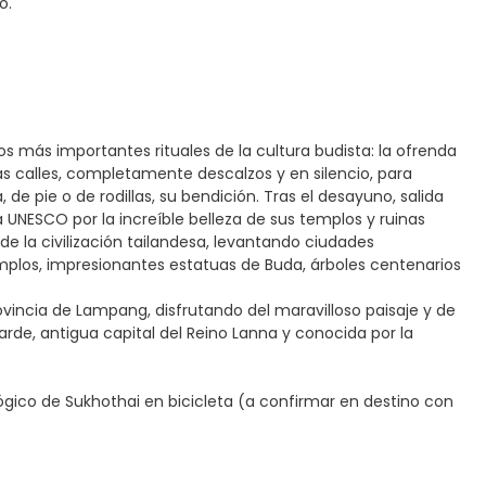
o.
os más importantes rituales de la cultura budista: la ofrenda
s calles, completamente descalzos y en silencio, para
e pie o de rodillas, su bendición. Tras el desayuno, salida
 UNESCO por la increíble belleza de sus templos y ruinas
de la civilización tailandesa, levantando ciudades
plos, impresionantes estatuas de Buda, árboles centenarios
rovincia de Lampang, disfrutando del maravilloso paisaje y de
tarde, antigua capital del Reino Lanna y conocida por la
lógico de Sukhothai en bicicleta (a confirmar en destino con