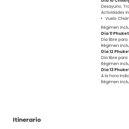
Día 10 Chian
Desayuno. Tras
Actividades in
Vuelo Chian
Régimen incl
Día 11 Phuke
Día libre para
Régimen incl
Día 12 Phuke
Día libre para
Régimen incl
Día 13 Phuke
A la hora indi
Régimen incl
Itinerario