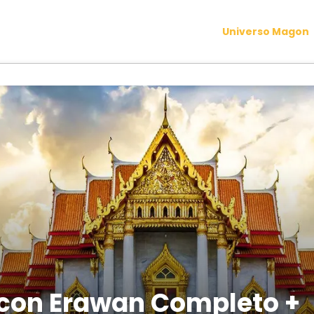
Universo Magon
con Erawan Completo +