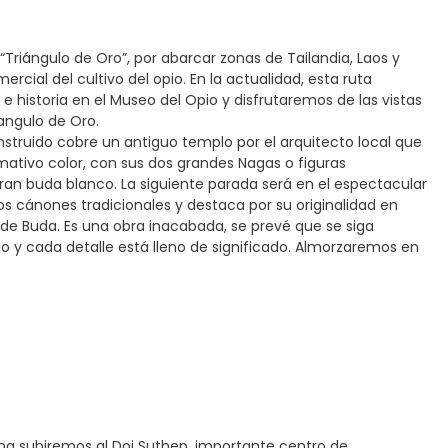
riángulo de Oro”, por abarcar zonas de Tailandia, Laos y
ial del cultivo del opio. En la actualidad, esta ruta
 e historia en el Museo del Opio y disfrutaremos de las vistas
angulo de Oro.
struido cobre un antiguo templo por el arquitecto local que
mativo color, con sus dos grandes Nagas o figuras
ran buda blanco. La siguiente parada será en el espectacular
 cánones tradicionales y destaca por su originalidad en
ía de Buda. Es una obra inacabada, se prevé que se siga
y cada detalle está lleno de significado. Almorzaremos en
na subiremos al Doi Suthep, importante centro de