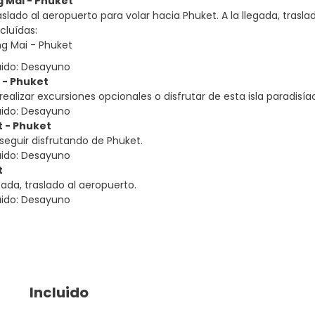
g Mai - Phuket
lado al aeropuerto para volar hacia Phuket. A la llegada, traslado 
cluídas:
g Mai - Phuket
uido: Desayuno
t - Phuket
 realizar excursiones opcionales o disfrutar de esta isla paradisí
uido: Desayuno
t - Phuket
 seguir disfrutando de Phuket.
uido: Desayuno
t
cada, traslado al aeropuerto.
uido: Desayuno
Incluido