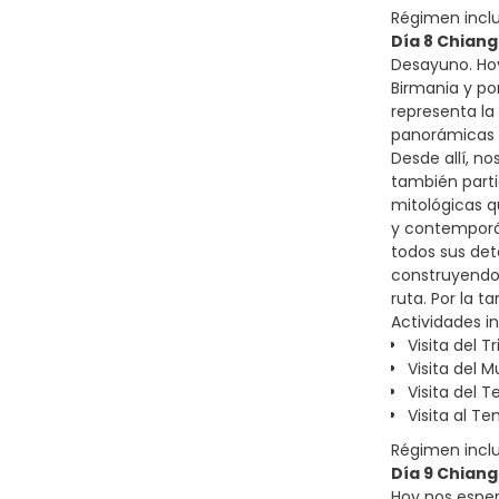
Régimen incl
Día 8 Chiang
Desayuno. Hoy
Birmania y po
representa la 
panorámicas s
Desde allí, n
también parti
mitológicas q
y contemporán
todos sus deta
construyendo 
ruta. Por la t
Actividades in
Visita del T
Visita del 
Visita del 
Visita al Te
Régimen incl
Día 9 Chiang
Hoy nos esper