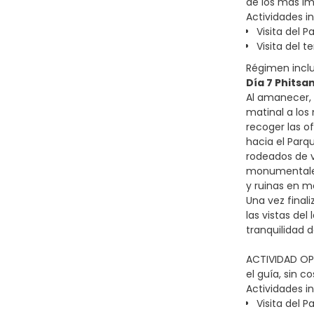
de los más im
Actividades in
Visita del 
Visita del
Régimen incl
Día 7 Phitsa
Al amanecer, 
matinal a los
recoger las o
hacia el Parq
rodeados de v
monumentales 
y ruinas en m
Una vez finali
las vistas del
tranquilidad 
ACTIVIDAD OPC
el guía, sin c
Actividades in
Visita del 