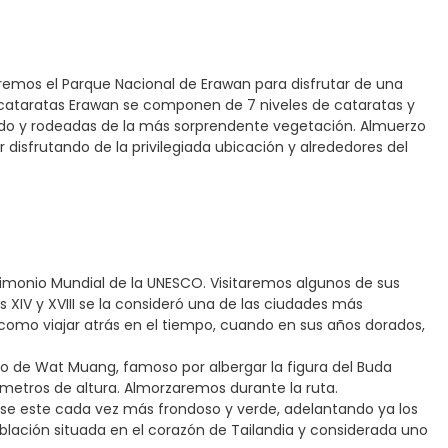
taremos el Parque Nacional de Erawan para disfrutar de una
s cataratas Erawan se componen de 7 niveles de cataratas y
ado y rodeadas de la más sorprendente vegetación. Almuerzo
ir disfrutando de la privilegiada ubicación y alrededores del
trimonio Mundial de la UNESCO. Visitaremos algunos de sus
 XIV y XVIII se la consideró una de las ciudades más
s como viajar atrás en el tiempo, cuando en sus años dorados,
plo de Wat Muang, famoso por albergar la figura del Buda
etros de altura. Almorzaremos durante la ruta.
dose este cada vez más frondoso y verde, adelantando ya los
población situada en el corazón de Tailandia y considerada uno