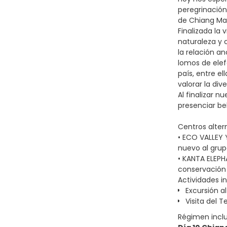
peregrinación
de Chiang Mai,
Finalizada la
naturaleza y 
la relación a
lomos de elef
país, entre el
valorar la di
Al finalizar 
presenciar bel
Centros alter
• ECO VALLEY 
nuevo al grup
• KANTA ELEPH
conservación 
Actividades in
Excursión 
Visita del 
Régimen incl