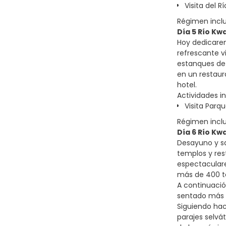
Visita del R
Régimen incl
Día 5 Río Kwa
Hoy dedicarem
refrescante v
estanques de 
en un restaura
hotel.
Actividades in
Visita Parq
Régimen incl
Día 6 Río Kw
Desayuno y sa
templos y res
espectaculare
más de 400 t
A continuació
sentado más g
Siguiendo hac
parajes selvá