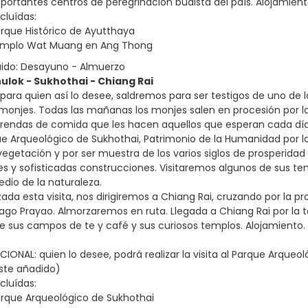
portantes centros de peregrinación budista del país. Alojamient
cluídas:
Parque Histórico de Ayutthaya
 templo Wat Muang en Ang Thong
uido: Desayuno - Almuerzo
nulok - Sukhothai - Chiang Rai
para quien así lo desee, saldremos para ser testigos de uno de l
 monjes. Todas las mañanas los monjes salen en procesión por la
frendas de comida que les hacen aquellos que esperan cada día, d
ue Arqueológico de Sukhothai, Patrimonio de la Humanidad por la
egetación y por ser muestra de los varios siglos de prosperidad 
y sofisticadas construcciones. Visitaremos algunos de sus tem
edio de la naturaleza.
zada esta visita, nos dirigiremos a Chiang Rai, cruzando por la p
 lago Prayao. Almorzaremos en ruta. Llegada a Chiang Rai por la 
de sus campos de te y café y sus curiosos templos. Alojamiento.
IONAL: quien lo desee, podrá realizar la visita al Parque Arqueo
oste añadido)
cluídas:
Parque Arqueológico de Sukhothai