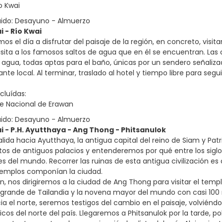
ío Kwai
uido: Desayuno - Almuerzo
i - Río Kwai
os el día a disfrutar del paisaje de la región, en concreto, visi
isita a los famosos saltos de agua que en él se encuentran. La
agua, todas aptas para el baño, únicas por un sendero señaliz
nte local. Al terminar, traslado al hotel y tiempo libre para segu
cluídas:
ue Nacional de Erawan
uido: Desayuno - Almuerzo
ai - P.H. Ayutthaya - Ang Thong - Phitsanulok
lida hacia Ayutthaya, la antigua capital del reino de Siam y Pa
tos de antiguos palacios y entenderemos por qué entre los siglos
s del mundo. Recorrer las ruinas de esta antigua civilización e
emplos componían la ciudad.
n, nos dirigiremos a la ciudad de Ang Thong para visitar el tem
rande de Tailandia y la novena mayor del mundo con casi 100 m
ia el norte, seremos testigos del cambio en el paisaje, volvién
ticos del norte del país. Llegaremos a Phitsanulok por la tarde, 