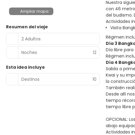
Nuestra sigui
con 46 metro
Ampliar mapa
del budismo. D
Actividades in
Resumen del viaje
Visita Bang
Régimen incl
2 Adultos
Día 3 Bangk
Día libre par
Noches
12
Régimen incl
Día 4 Bangko
Esta idea incluye
Salida a prim
Kwai y su impo
Destinos
10
la construcci
También reali
Desde allí nos
tiempo récord 
tiempo libre p
OPCIONAL: Los
abajo equipad
Actividades in