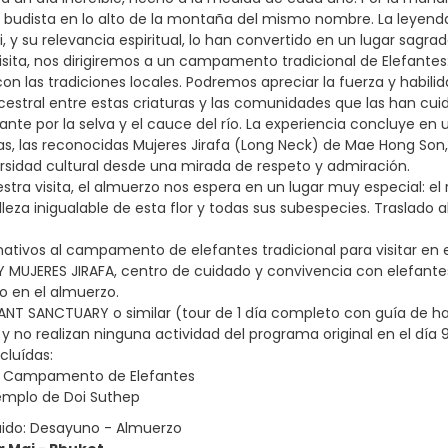
 budista en lo alto de la montaña del mismo nombre. La leyenda
 y su relevancia espiritual, lo han convertido en un lugar sagrad
 visita, nos dirigiremos a un campamento tradicional de Elefante
con las tradiciones locales. Podremos apreciar la fuerza y habi
ncestral entre estas criaturas y las comunidades que las han c
ante por la selva y el cauce del río. La experiencia concluye en
las, las reconocidas Mujeres Jirafa (Long Neck) de Mae Hong Son,
versidad cultural desde una mirada de respeto y admiración.
nuestra visita, el almuerzo nos espera en un lugar muy especial: 
leza inigualable de esta flor y todas sus subespecies. Traslado a
nativos al campamento de elefantes tradicional para visitar en e
Y MUJERES JIRAFA, centro de cuidado y convivencia con elefantes 
o en el almuerzo.
ANT SANCTUARY o similar (tour de 1 día completo con guía de habl
y no realizan ninguna actividad del programa original en el día 9
cluídas:
al Campamento de Elefantes
Templo de Doi Suthep
uido: Desayuno - Almuerzo