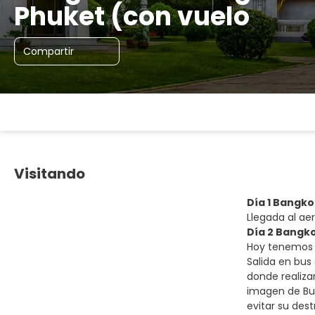
Phuket (con vuelo
Compartir
Visitando
Día 1 Bangko
Llegada al aer
Día 2 Bangk
Hoy tenemos i
Salida en bus 
donde realiz
imagen de Bud
evitar su dest