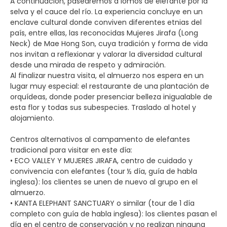
A continuación, pasearemos a lomos de elefante por la
selva y el cauce del río. La experiencia concluye en un
enclave cultural donde conviven diferentes etnias del
país, entre ellas, las reconocidas Mujeres Jirafa (Long
Neck) de Mae Hong Son, cuya tradición y forma de vida
nos invitan a reflexionar y valorar la diversidad cultural
desde una mirada de respeto y admiración.
Al finalizar nuestra visita, el almuerzo nos espera en un
lugar muy especial: el restaurante de una plantación de
orquídeas, donde poder presenciar belleza inigualable de
esta flor y todas sus subespecies. Traslado al hotel y
alojamiento.
Centros alternativos al campamento de elefantes
tradicional para visitar en este día:
• ECO VALLEY Y MUJERES JIRAFA, centro de cuidado y
convivencia con elefantes (tour ½ día, guía de habla
inglesa): los clientes se unen de nuevo al grupo en el
almuerzo.
• KANTA ELEPHANT SANCTUARY o similar (tour de 1 día
completo con guía de habla inglesa): los clientes pasan el
día en el centro de conservación y no realizan ninguna