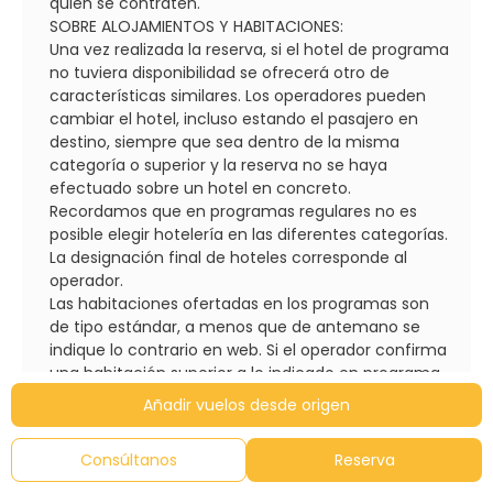
quien se contraten.
SOBRE ALOJAMIENTOS Y HABITACIONES:
Una vez realizada la reserva, si el hotel de programa
no tuviera disponibilidad se ofrecerá otro de
características similares. Los operadores pueden
cambiar el hotel, incluso estando el pasajero en
destino, siempre que sea dentro de la misma
categoría o superior y la reserva no se haya
efectuado sobre un hotel en concreto.
Recordamos que en programas regulares no es
posible elegir hotelería en las diferentes categorías.
La designación final de hoteles corresponde al
operador.
Las habitaciones ofertadas en los programas son
de tipo estándar, a menos que de antemano se
indique lo contrario en web. Si el operador confirma
una habitación superior a lo indicado en programa,
no es contractual y en destino siempre depende
Añadir vuelos desde origen
de la disponibilidad del establecimiento.
No se recomiendan las habitaciones triples. La 3ª
Consúltanos
Reserva
cama puede ser una turca o plegatin (no cómoda,
inferior a una cama individual estándar); una