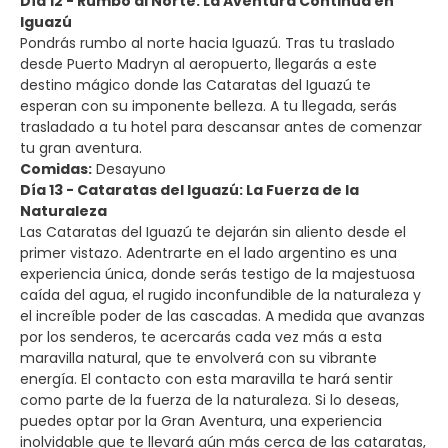
Día 12 - Rumbo al Norte: La Aventura Continúa en
Iguazú
Pondrás rumbo al norte hacia Iguazú. Tras tu traslado
desde Puerto Madryn al aeropuerto, llegarás a este
destino mágico donde las Cataratas del Iguazú te
esperan con su imponente belleza. A tu llegada, serás
trasladado a tu hotel para descansar antes de comenzar
tu gran aventura.
Comidas:
Desayuno
Día 13 - Cataratas del Iguazú: La Fuerza de la
Naturaleza
Las Cataratas del Iguazú te dejarán sin aliento desde el
primer vistazo. Adentrarte en el lado argentino es una
experiencia única, donde serás testigo de la majestuosa
caída del agua, el rugido inconfundible de la naturaleza y
el increíble poder de las cascadas. A medida que avanzas
por los senderos, te acercarás cada vez más a esta
maravilla natural, que te envolverá con su vibrante
energía. El contacto con esta maravilla te hará sentir
como parte de la fuerza de la naturaleza. Si lo deseas,
puedes optar por la Gran Aventura, una experiencia
inolvidable que te llevará aún más cerca de las cataratas,