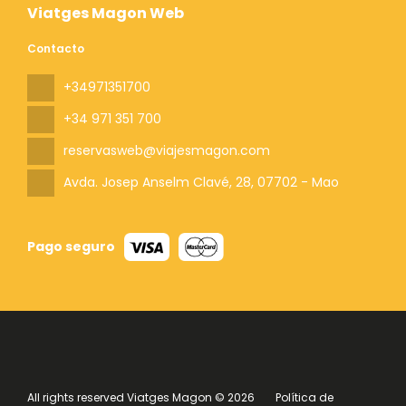
Viatges Magon Web
Contacto
+34971351700
+34 971 351 700
reservasweb@viajesmagon.com
Avda. Josep Anselm Clavé, 28
, 07702 - Mao
Pago seguro
All rights reserved Viatges Magon © 2026
Política de