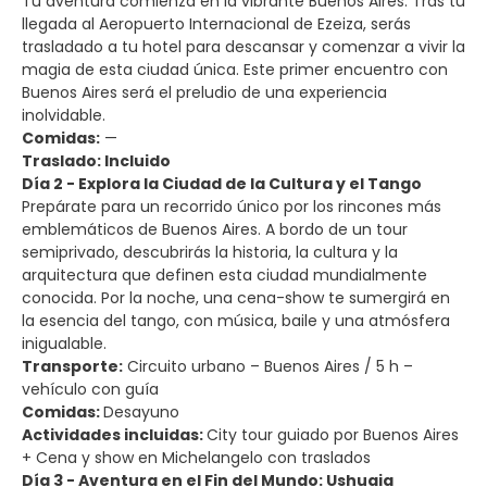
Tu aventura comienza en la vibrante Buenos Aires. Tras tu
llegada al Aeropuerto Internacional de Ezeiza, serás
trasladado a tu hotel para descansar y comenzar a vivir la
magia de esta ciudad única. Este primer encuentro con
Buenos Aires será el preludio de una experiencia
inolvidable.
Comidas:
—
Traslado: Incluido
Día 2 - Explora la Ciudad de la Cultura y el Tango
Prepárate para un recorrido único por los rincones más
emblemáticos de Buenos Aires. A bordo de un tour
semiprivado, descubrirás la historia, la cultura y la
arquitectura que definen esta ciudad mundialmente
conocida. Por la noche, una cena-show te sumergirá en
la esencia del tango, con música, baile y una atmósfera
inigualable.
Transporte:
Circuito urbano – Buenos Aires / 5 h –
vehículo con guía
Comidas:
Desayuno
Actividades incluidas:
City tour guiado por Buenos Aires
+ Cena y show en Michelangelo con traslados
Día 3 - Aventura en el Fin del Mundo: Ushuaia