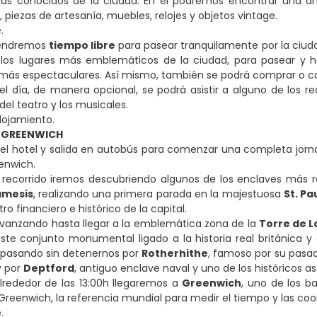
ás conocidos de la ciudad. En él podremos encontrar una am
 piezas de artesanía, muebles, relojes y objetos vintage.
.
 tendremos
tiempo libre
para pasear tranquilamente por la ciud
 los lugares más emblemáticos de la ciudad, para pasear y 
 más espectaculares. Así mismo, también se podrá comprar o c
r el día, de manera opcional, se podrá asistir a alguno de los
del teatro y los musicales.
alojamiento.
. GREENWICH
el hotel y salida en autobús para comenzar una completa jorn
eenwich.
l recorrido iremos descubriendo algunos de los enclaves más r
ámesis
, realizando una primera parada en la majestuosa
St. Pa
tro financiero e histórico de la capital.
vanzando hasta llegar a la emblemática zona de la
Torre de 
este conjunto monumental ligado a la historia real británica 
, pasando sin detenernos por
Rotherhithe
, famoso por su pasad
y por
Deptford
, antiguo enclave naval y uno de los históricos a
lrededor de las 13:00h llegaremos a
Greenwich
, uno de los b
Greenwich, la referencia mundial para medir el tiempo y las c
.