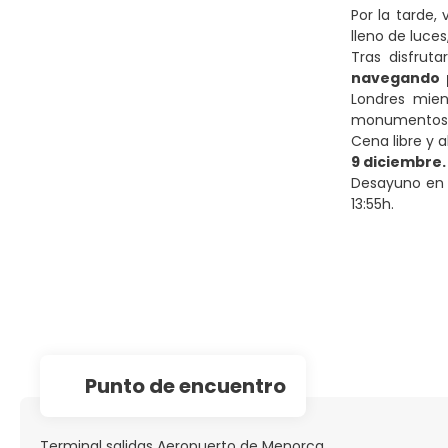
Por la tarde,
lleno de luce
Tras disfrut
navegando p
Londres mien
monumentos 
Cena libre y 
9 diciembre
Desayuno en e
13:55h.
Punto de encuentro
Terminal salidas Aeropuerto de Menorca.