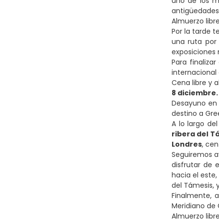
uno de los m
antigüedades,
Almuerzo libre
Por la tarde
una ruta por
exposiciones
Para finaliza
internacional 
Cena libre y 
8 diciembre
Desayuno en 
destino a Gr
A lo largo de
ribera del T
Londres
, cen
Seguiremos a
disfrutar de 
hacia el este
del Támesis, 
Finalmente, a
Meridiano de 
Almuerzo libre