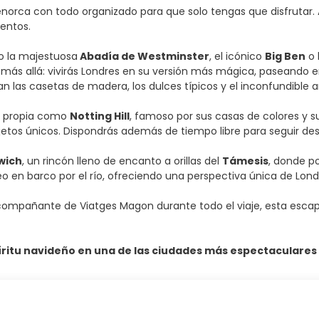
a con todo organizado para que solo tengas que disfrutar. A tu
ientos.
o la majestuosa
Abadía de Westminster
, el icónico
Big Ben
o 
 más allá: vivirás Londres en su versión más mágica, paseando
an las casetas de madera, los dulces típicos y el inconfundible 
ad propia como
Notting Hill
, famoso por sus casas de colores y
objetos únicos. Dispondrás además de tiempo libre para seguir d
wich
, un rincón lleno de encanto a orillas del
Támesis
, donde p
 en barco por el río, ofreciendo una perspectiva única de Lond
 acompañante de Viatges Magon durante todo el viaje, esta esca
píritu navideño en una de las ciudades más espectaculares