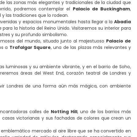
 de las zonas más elegantes y tradicionales de la ciudad que
corrido, podremos contemplar el
Palacio de Buckingham
,
 y las tradiciones que lo rodean.
venidas y espacios monumentales hasta llegar a la
Abadía
ara la historia del Reino Unido. Visitaremos su interior para
ustres y su profundo simbolismo.
famosos del mundo, situado junto al majestuoso
Palacio de
mos a
Trafalgar Square
, una de las plazas más relevantes y
as luminosas y su ambiente vibrante, y en el barrio de Soho,
rreremos áreas del West End, corazón teatral de Londres y
ra vivir Londres de una forma aún más mágica, con ambiente
 encantadoras calles de
Notting Hill
, uno de los barrios más
 casas victorianas y sus fachadas de colores que crean un
n emblemático mercado al aire libre que se ha convertido en