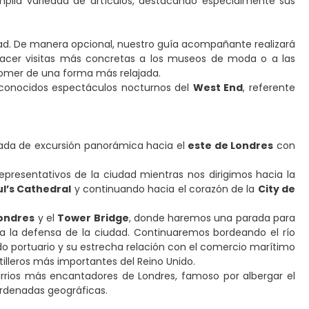
plia variedad de artículos, destacando especialmente sus
ad. De manera opcional, nuestro guía acompañante realizará
hacer visitas más concretas a los museos de moda o a las
omer de una forma más relajada.
 reconocidos espectáculos nocturnos del
West End
, referente
ada de excursión panorámica hacia el
este de Londres
con
epresentativos de la ciudad mientras nos dirigimos hacia la
ul’s Cathedral
y continuando hacia el corazón de la
City de
Londres
y el
Tower Bridge
, donde haremos una parada para
y a la defensa de la ciudad. Continuaremos bordeando el río
o portuario y su estrecha relación con el comercio marítimo
stilleros más importantes del Reino Unido.
arrios más encantadores de Londres, famoso por albergar el
oordenadas geográficas.