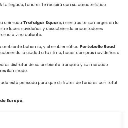
 llegada, Londres te recibirá con su característico
la animada
Trafalgar Squar
e, mientras te sumerges en la
 entre luces navideñas y descubriendo encantadores
aroma a vino caliente.
 su ambiente bohemio, y el emblemático
Portobello Road
escubriendo la ciudad a tu ritmo, hacer compras navideñas o
odrás disfrutar de su ambiente tranquilo y su mercado
res iluminado.
pada está pensada para que disfrutes de Londres con total
 de Europa.