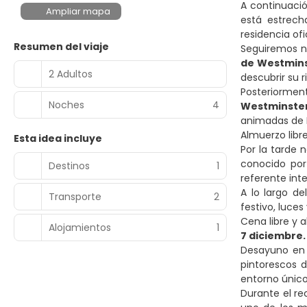
A continuació
Ampliar mapa
está estrech
residencia of
Resumen del viaje
Seguiremos n
de Westmin
2 Adultos
descubrir su 
Posteriormen
Noches
4
Westminste
animadas de 
Almuerzo libr
Esta idea incluye
Por la tarde
conocido por
Destinos
1
referente int
A lo largo d
Transporte
2
festivo, luces
Cena libre y 
Alojamientos
1
7 diciembre
Desayuno en 
pintorescos 
entorno único 
Durante el re