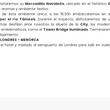
 visitaremos su
Mercadillo Navideño
, ubicado en el histórico
s, aromas y ambiente festivo.
ar de este ambiente único, a las 16:30h embarcaremos en e
or el río Támesis
. Durante el trayecto, disfrutaremos de
tras desfilan ante nosotros la silueta de la
City
, los modern
emblemáticos, como el
Tower Bridge iluminado
. Terminare
alojamiento.
. LONDRES – MENORCA
l hotel y traslado al aeropuerto de Londres para salir en vuel