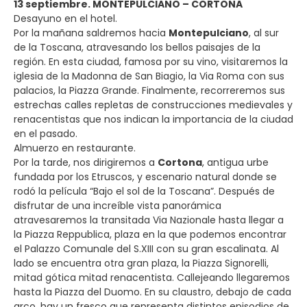
13 septiembre. MONTEPULCIANO – CORTONA
Desayuno en el hotel.
Por la mañana saldremos hacia
Montepulciano
, al sur
de la Toscana, atravesando los bellos paisajes de la
región. En esta ciudad, famosa por su vino, visitaremos la
iglesia de la Madonna de San Biagio, la Via Roma con sus
palacios, la Piazza Grande. Finalmente, recorreremos sus
estrechas calles repletas de construcciones medievales y
renacentistas que nos indican la importancia de la ciudad
en el pasado.
Almuerzo en restaurante.
Por la tarde, nos dirigiremos a
Cortona
, antigua urbe
fundada por los Etruscos, y escenario natural donde se
rodó la película “Bajo el sol de la Toscana”. Después de
disfrutar de una increíble vista panorámica
atravesaremos la transitada Via Nazionale hasta llegar a
la Piazza Reppublica, plaza en la que podemos encontrar
el Palazzo Comunale del S.XIII con su gran escalinata. Al
lado se encuentra otra gran plaza, la Piazza Signorelli,
mitad gótica mitad renacentista. Callejeando llegaremos
hasta la Piazza del Duomo. En su claustro, debajo de cada
arco, hay un fresco que representa distintos episodios de