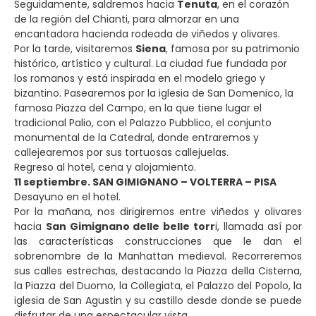
Seguidamente, saldremos hacia
Tenuta
, en el corazón
de la región del Chianti, para almorzar en una
encantadora hacienda rodeada de viñedos y olivares.
Por la tarde, visitaremos
Siena
, famosa por su patrimonio
histórico, artístico y cultural. La ciudad fue fundada por
los romanos y está inspirada en el modelo griego y
bizantino. Pasearemos por la iglesia de San Domenico, la
famosa Piazza del Campo, en la que tiene lugar el
tradicional Palio, con el Palazzo Pubblico, el conjunto
monumental de la Catedral, donde entraremos y
callejearemos por sus tortuosas callejuelas.
Regreso al hotel, cena y alojamiento.
11 septiembre. SAN GIMIGNANO – VOLTERRA – PISA
Desayuno en el hotel.
Por la mañana, nos dirigiremos entre viñedos y olivares
hacia
San Gimignano delle belle torr
i, llamada así por
las características construcciones que le dan el
sobrenombre de la Manhattan medieval. Recorreremos
sus calles estrechas, destacando la Piazza della Cisterna,
la Piazza del Duomo, la Collegiata, el Palazzo del Popolo, la
iglesia de San Agustin y su castillo desde donde se puede
disfrutar de una espectacular vista.