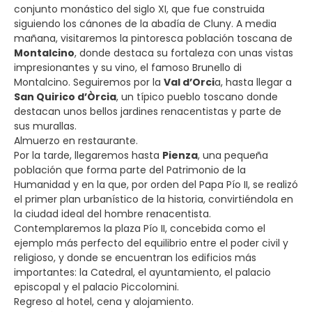
conjunto monástico del siglo XI, que fue construida
siguiendo los cánones de la abadía de Cluny. A media
mañana, visitaremos la pintoresca población toscana de
Montalcino
, donde destaca su fortaleza con unas vistas
impresionantes y su vino, el famoso Brunello di
Montalcino. Seguiremos por la
Val d’Orci
a, hasta llegar a
San Quirico d’Òrcia
, un típico pueblo toscano donde
destacan unos bellos jardines renacentistas y parte de
sus murallas.
Almuerzo en restaurante.
Por la tarde, llegaremos hasta
Pienza
, una pequeña
población que forma parte del Patrimonio de la
Humanidad y en la que, por orden del Papa Pío II, se realizó
el primer plan urbanístico de la historia, convirtiéndola en
la ciudad ideal del hombre renacentista.
Contemplaremos la plaza Pío II, concebida como el
ejemplo más perfecto del equilibrio entre el poder civil y
religioso, y donde se encuentran los edificios más
importantes: la Catedral, el ayuntamiento, el palacio
episcopal y el palacio Piccolomini.
Regreso al hotel, cena y alojamiento.