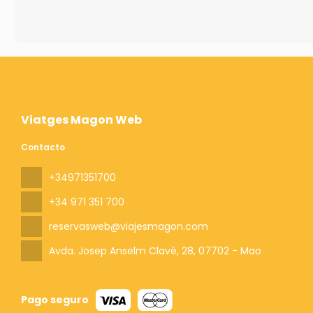
Viatges Magon Web
Contacto
+34971351700
+34 971 351 700
reservasweb@viajesmagon.com
Avda. Josep Anselm Clavé, 28
, 07702 - Mao
Pago seguro