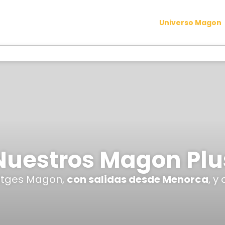
Universo Magon
Nuestros Magon Plu
iatges Magon,
con salidas desde Menorca
, y