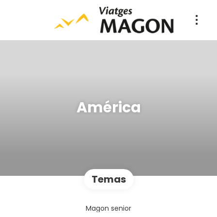
América
Temas
Magon senior