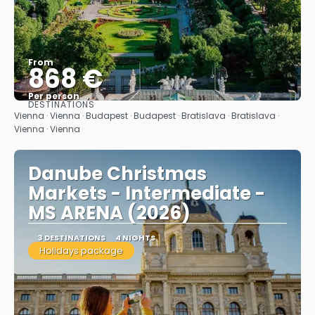
From
868 €
Per person
DESTINATIONS
See
Vienna · Vienna · Budapest · Budapest · Bratislava · Bratislava ·
Vienna · Vienna
Danube Christmas
Markets - Intermediate -
MS ARENA (2026)
3 DESTINATIONS
4 NIGHTS
Holidays package