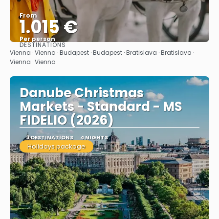
From
1.015 €
Per person
DESTINATIONS
See
Vienna · Vienna · Budapest · Budapest · Bratislava · Bratislava ·
Vienna · Vienna
Danube Christmas
Markets - Standard - MS
FIDELIO (2026)
3 DESTINATIONS
4 NIGHTS
Holidays package