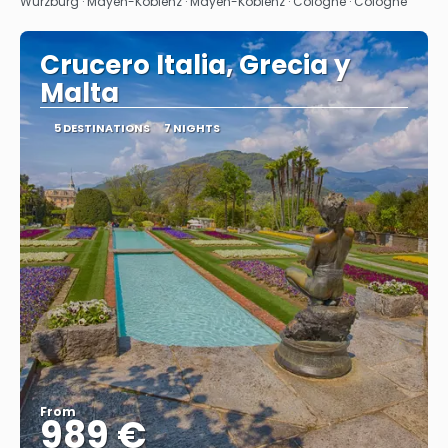
Wurzburg · Mayen-Koblenz · Mayen-Koblenz · Cologne · Cologne
Crucero Italia, Grecia y
Malta
5 DESTINATIONS
7 NIGHTS
From
989 €