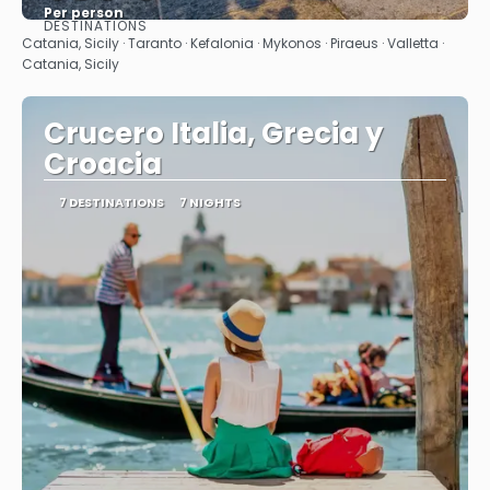
Per person
DESTINATIONS
See
Catania, Sicily · Taranto · Kefalonia · Mykonos · Piraeus · Valletta ·
Catania, Sicily
Crucero Italia, Grecia y
Croacia
7 DESTINATIONS
7 NIGHTS