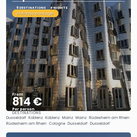
5 DESTINATIONS
4 NIGHTS
Holidays package
From
814 €
Per person
DESTINATIONS
See
Dusseldorf · Koblenz · Koblenz · Mainz · Mainz · Rüdesheim am Rhein ·
Rüdesheim am Rhein · Cologne · Dusseldorf · Dusseldorf