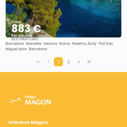
From
883 €
Per person
DESTINATIONS
See
Barcelona · Marseille · Genova · Rome · Palermo, Sicily · Port San
Miguel, Ibiza · Barcelona
1
2
Universo Magon