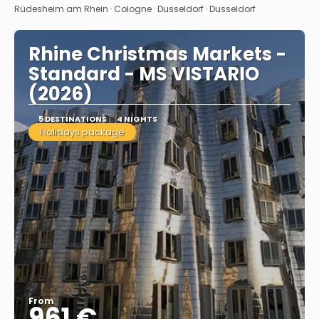
Rüdesheim am Rhein · Cologne · Dusseldorf · Dusseldorf
Rhine Christmas Markets -
Standard - MS VISTARIO
(2026)
5 DESTINATIONS
4 NIGHTS
Holidays package
From
961 €