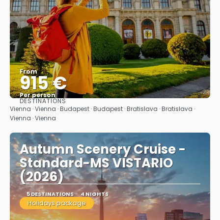
From
915 €
Per person
DESTINATIONS
See
Vienna · Vienna · Budapest · Budapest · Bratislava · Bratislava ·
Vienna · Vienna
Autumn Scenery Cruise -
Standard-MS VISTARIO
(2026)
5 DESTINATIONS
4 NIGHTS
Holidays package