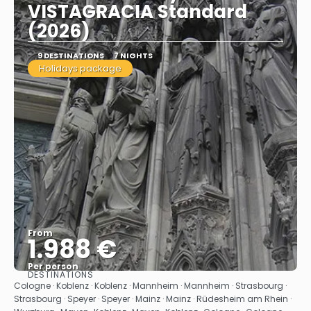
VISTAGRACIA Standard
(2026)
9 DESTINATIONS
7 NIGHTS
Holidays package
From
1.988 €
Per person
DESTINATIONS
See
Cologne · Koblenz · Koblenz · Mannheim · Mannheim · Strasbourg ·
Strasbourg · Speyer · Speyer · Mainz · Mainz · Rüdesheim am Rhein ·