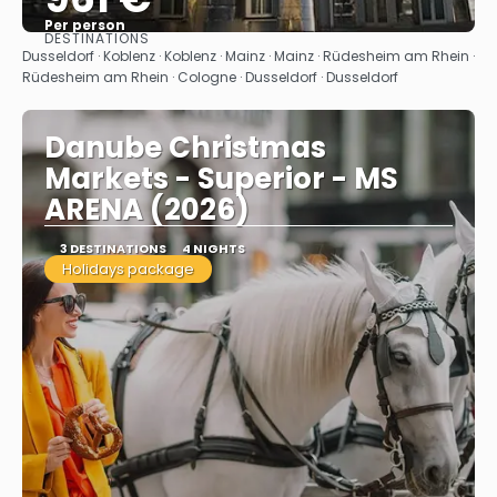
Per person
DESTINATIONS
See
Dusseldorf · Koblenz · Koblenz · Mainz · Mainz · Rüdesheim am Rhein ·
Rüdesheim am Rhein · Cologne · Dusseldorf · Dusseldorf
Danube Christmas
Markets - Superior - MS
ARENA (2026)
3 DESTINATIONS
4 NIGHTS
Holidays package