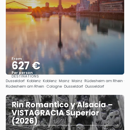
From
627 €
Per person
DESTINATIONS
See
Dusseldorf · Koblenz · Koblenz · Mainz · Mainz · Rüdesheim am Rhein ·
Rüdesheim am Rhein · Cologne · Dusseldorf · Dusseldorf
Rin Romantico y Alsacia –
VISTAGRACIA Superior
(2026)