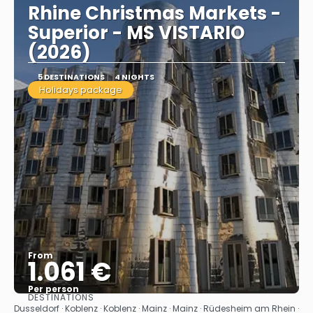
Rhine Christmas Markets -
Superior - MS VISTARIO
(2026)
5 DESTINATIONS
4 NIGHTS
Holidays package
From
1.061 €
Per person
DESTINATIONS
See
Dusseldorf · Koblenz · Koblenz · Mainz · Mainz · Rüdesheim am Rhein ·