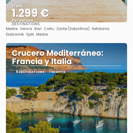
From
1.299 €
Per person
DESTINATIONS
See
Mestre · Venice · Bari · Corfu · Zante (Zakynthos) · Kefalonia ·
Dubrovnik · Split · Mestre
Crucero Mediterráneo:
Francia y Italia
5 DESTINATIONS
7 NIGHTS