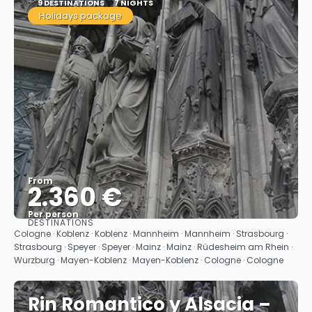
9 DESTINATIONS
7 NIGHTS
Holidays package
From
2.360 €
Per person
DESTINATIONS
See
Cologne · Koblenz · Koblenz · Mannheim · Mannheim · Strasbourg ·
Strasbourg · Speyer · Speyer · Mainz · Mainz · Rüdesheim am Rhein ·
Wurzburg · Mayen-Koblenz · Mayen-Koblenz · Cologne · Cologne
Rin Romantico y Alsacia –