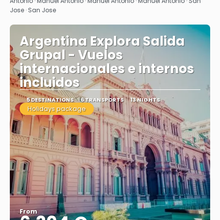
Antonio · Manuel Antonio · Manuel Antonio · Manuel Antonio · San
Jose · San Jose
Argentina Explora Salida
Grupal - Vuelos
internacionales e internos
incluidos
5 DESTINATIONS
6 TRANSPORTS
13 NIGHTS
Holidays package
From