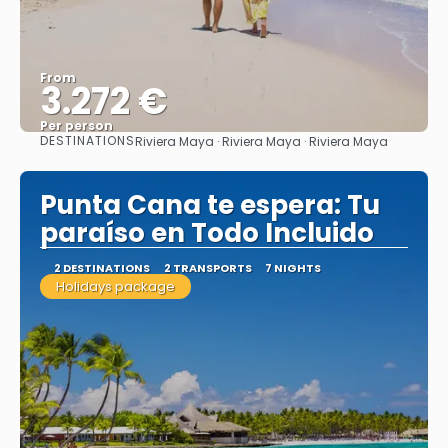
From
3.272 €
Per person
DESTINATIONS
Riviera Maya · Riviera Maya · Riviera Maya
See
Punta Cana te espera: Tu
paraíso en Todo Incluido
2 DESTINATIONS
2 TRANSPORTS
7 NIGHTS
Holidays package