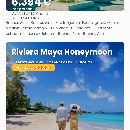
6.394 €
Per person
DEPARTURE::
Madrid
See
DESTINATIONS
Buenos Aires · Buenos Aires · Puerto Iguazú · Puerto Iguazú · Puerto
Madryn · Puerto Madryn · El Calafate · El Calafate · El Calafate ·
Ushuaia · Ushuaia · Ushuaia · Buenos Aires · Buenos Aires
Riviera Maya Honeymoon
1 DESTINATIONS
1 TRANSPORTS
7 NIGHTS
Holidays package