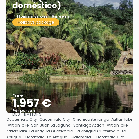
doméstico)
11 DESTINATIONS
9 NIGHTS
Holidays package
From
1.957 €
Per person
DESTINATIONS
See
Guatemala City · Guatemala City · Chichicastenango · Atitlan lake
· Atitlan lake · San Juan La Laguna · Santiago Atitlan · Atitlan lake ·
Atitlan lake · La Antigua Guatemala · La Antigua Guatemala · La
Antigua Guatemala · La Antigua Guatemala · Guatemala City ·