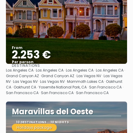
From
2.253 €
Per person
DESTINATIONS
See
Los Angeles CA · Los Angeles CA · Los Angeles CA · Los Angeles CA ·
Grand Canyon AZ · Grand Canyon AZ · Las Vegas NV · Las Vegas
NV · Las Vegas NV · Las Vegas NV · Mammoth Lakes CA · Oakhurst
CA · Oakhurst CA · Yosemite National Park, CA · San Francisco CA ·
San Francisco CA · San Francisco CA · San Francisco CA
Maravillas del Oeste
10 DESTINATIONS
10 NIGHTS
Holidays package