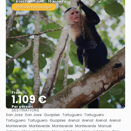
6 DESTINATIONS
10 NIGHTS
Holidays package
From
1.109 €
Per person
DESTINATIONS
See
San Jose · San Jose · Guapiles · Tortuguero · Tortuguero ·
Tortuguero · Tortuguero · Guapiles · Arenal · Arenal · Arenal · Arenal ·
Monteverde · Monteverde · Monteverde · Monteverde · Manuel