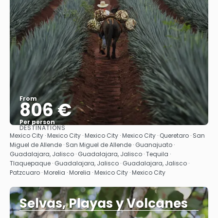
From
806 €
Per person
DESTINATIONS
See
Mexico City · Mexico City · Mexico City · Mexico City · Queretaro · San
Miguel de Allende · San Miguel de Allende · Guanajuato ·
Guadalajara, Jalisco · Guadalajara, Jalisco · Tequila ·
Tlaquepaque · Guadalajara, Jalisco · Guadalajara, Jalisco ·
Patzcuaro · Morelia · Morelia · Mexico City · Mexico City
Selvas, Playas y Volcanes