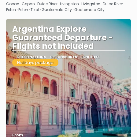
Copan · Copan · Dulce River · Livingston · Livingston · Dulce River ·
Peten · Peten · Tikal · Guatemala City · Guatemala City
Argentina Explore
Guaranteed Departure -
Flights not included
5 DESTINATIONS
6 TRANSPORTS
15 NIGHTS
Holidays package
From