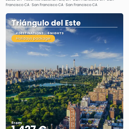
Francisco CA · San Francisco CA · San Francisco CA
Triángulo del Este
4 DESTINATIONS
6 NIGHTS
Holidays package
From