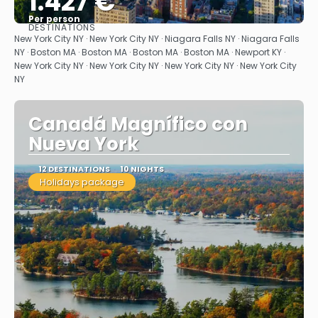
1.427 €
Per person
DESTINATIONS
See
New York City NY · New York City NY · Niagara Falls NY · Niagara Falls
NY · Boston MA · Boston MA · Boston MA · Boston MA · Newport KY ·
New York City NY · New York City NY · New York City NY · New York City
NY
Canadá Magnífico con
Nueva York
12 DESTINATIONS
10 NIGHTS
Holidays package