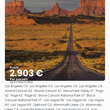
From
2.903 €
Per person
DESTINATIONS
See
Los Angeles CA · Los Angeles CA · Los Angeles CA · Los Angeles CA ·
Grand Canyon AZ · Grand Canyon AZ · Monument Valley UT · Page
AZ · Page AZ · Page AZ · Bryce Canyon National Park UT · Bryce
Canyon National Park UT · Las Vegas NV · Las Vegas NV · Las Vegas
NV · Las Vegas NV · Oakhurst CA · Mammoth Lakes CA · Mammoth
Lakes CA · Yosemite National Park, CA · San Francisco CA · San