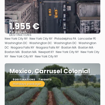
From
1.955 €
Per person
DESTINATIONS
See
New York City NY · New York City NY · Philadelphia PA · Lancaster PE ·
Washington DC · Washington DC · Washington DC · Washington
DC · Niagara Falls NY · Niagara Falls NY · Boston MA · Boston MA ·
Boston MA · Boston MA · Newport KY · New York City NY · New York City
NY · New York City NY · New York City NY
Mexico, Carrusel Colonial
9 DESTINATIONS
7 NIGHTS
Holidays package