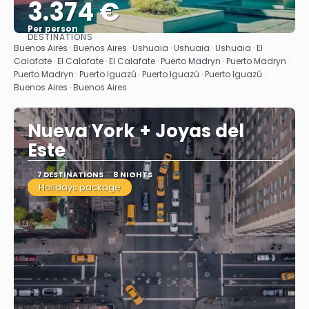
3.374 €
Per person
DESTINATIONS
See
Buenos Aires · Buenos Aires · Ushuaia · Ushuaia · Ushuaia · El
Calafate · El Calafate · El Calafate · Puerto Madryn · Puerto Madryn ·
Puerto Madryn · Puerto Iguazú · Puerto Iguazú · Puerto Iguazú ·
Buenos Aires · Buenos Aires
Nueva York + Joyas del
Este
7 DESTINATIONS
8 NIGHTS
Holidays package