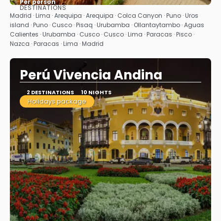
Per person
DESTINATIONS
See
Madrid · Lima · Arequipa · Arequipa · Colca Canyon · Puno · Uros
island · Puno · Cusco · Pisaq · Urubamba · Ollantaytambo · Aguas
Calientes · Urubamba · Cusco · Cusco · Lima · Paracas · Pisco ·
Nazca · Paracas · Lima · Madrid
Perú Vivencia Andina
2 DESTINATIONS
10 NIGHTS
Holidays package