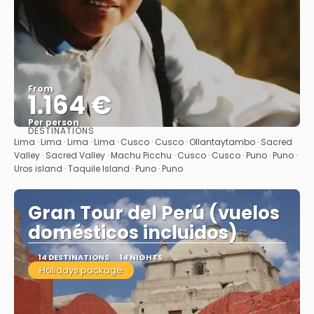
From
1.164 €
Per person
DESTINATIONS
See
Lima · Lima · Lima · Lima · Cusco · Cusco · Ollantaytambo · Sacred
Valley · Sacred Valley · Machu Picchu · Cusco · Cusco · Puno · Puno ·
Uros island · Taquile Island · Puno · Puno
Gran Tour del Perú (vuelos
domésticos incluidos)
14 DESTINATIONS
14 NIGHTS
Holidays package