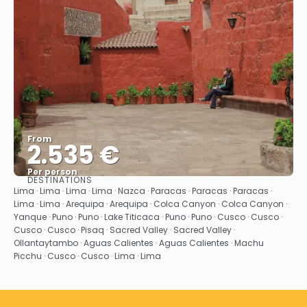
From
2.535 €
Per person
DESTINATIONS
See
Lima · Lima · Lima · Lima · Nazca · Paracas · Paracas · Paracas ·
Lima · Lima · Arequipa · Arequipa · Colca Canyon · Colca Canyon ·
Yanque · Puno · Puno · Lake Titicaca · Puno · Puno · Cusco · Cusco ·
Cusco · Cusco · Pisaq · Sacred Valley · Sacred Valley ·
Ollantaytambo · Aguas Calientes · Aguas Calientes · Machu
Picchu · Cusco · Cusco · Lima · Lima