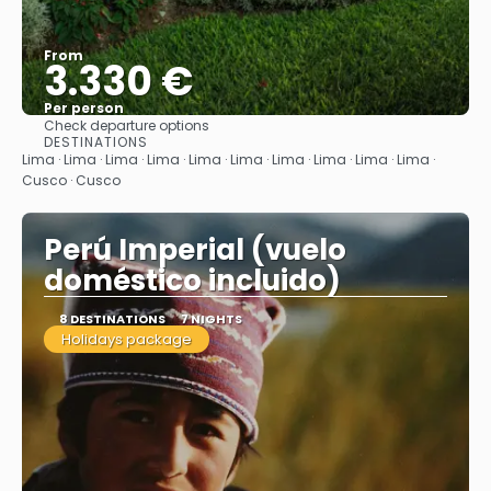
From
3.330 €
Per person
Check departure options
See
DESTINATIONS
Lima · Lima · Lima · Lima · Lima · Lima · Lima · Lima · Lima · Lima ·
Cusco · Cusco
Perú Imperial (vuelo
doméstico incluido)
8 DESTINATIONS
7 NIGHTS
Holidays package