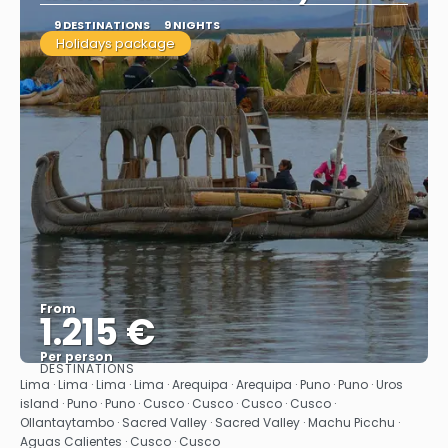
9 DESTINATIONS
9 NIGHTS
Holidays package
From
1.215 €
Per person
DESTINATIONS
See
Lima · Lima · Lima · Lima · Arequipa · Arequipa · Puno · Puno · Uros
island · Puno · Puno · Cusco · Cusco · Cusco · Cusco ·
Ollantaytambo · Sacred Valley · Sacred Valley · Machu Picchu ·
Aguas Calientes · Cusco · Cusco