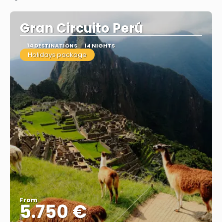
Gran Circuito Perú
14 DESTINATIONS
14 NIGHTS
Holidays package
From
5.750 €