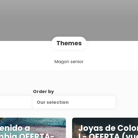
Themes
Magon senior
Order by
Our selection
enido a
Joyas de Col
mbia OFERTA-
I - OFERTA (vu