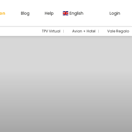
gon
Blog
Help
English
Login
TPV Virtual
Avion + Hotel
Vale Regalo