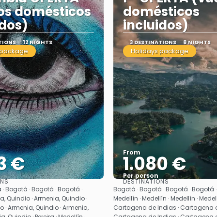
os domésticos
domésticos
idos)
incluidos)
TIONS
12 NIGHTS
3 DESTINATIONS
8 NIGHTS
 package
Holidays package
From
3 €
1.080 €
Per person
ONS
DESTINATIONS
See
See
 · Bogotá · Bogotá · Bogotá ·
Bogotá · Bogotá · Bogotá · Bogotá · 
, Quindio · Armenia, Quindio ·
Medellín · Medellín · Medellín · Medell
o · Armenia, Quindio · Armenia,
Cartagena de Indias · Cartagena d
, Quindio · Pereira · Medellín ·
Cartagena de Indias · Cartagena d