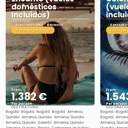
domésticos
(vuel
incluidos)
inclu
5 DESTINATIONS
8 NIGHTS
5 DESTINA
Holidays package
Holidays
From
From
1.382 €
1.54
Per person
Per person
DESTINATIONS
DESTINATI
See
Bogotá · Bogotá · Bogotá · Bogotá · Armenia,
Bogotá · Bogotá
Quindio · Armenia, Quindio · Armenia, Quindio ·
Bogotá · Armenia
Armenia, Quindio · Salento · Armenia, Quindio ·
Armenia, Quindi
Armenia, Quindio · Pereira · Cartagena de Indias ·
Quindio · Armenia