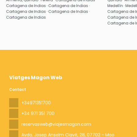
Cartagena de Indias · Cartagena de Indias ·
Medellín · Medell
Cartagena de Indias · Cartagena de Indias ·
Cartagena de In
Cartagena de Indias
Cartagena de In
Cartagena de I
Viatges Magon Web
Contact
+34971351700
+34 971 351 700
reservasweb@viajesmagon.com
Avda. Josep Anselm Clavé, 28
, 07702 - Mao