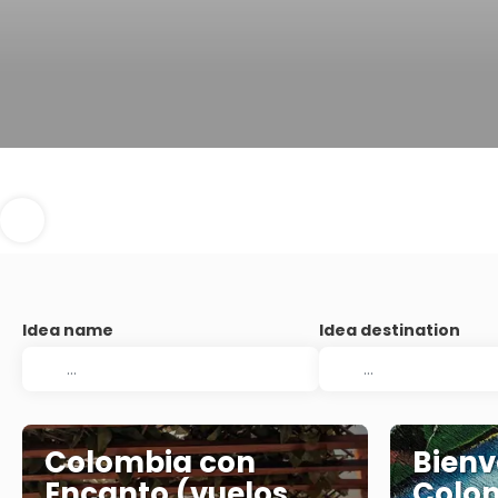
Idea name
Idea destination
Colombia con
Bienv
Encanto (vuelos
Colo