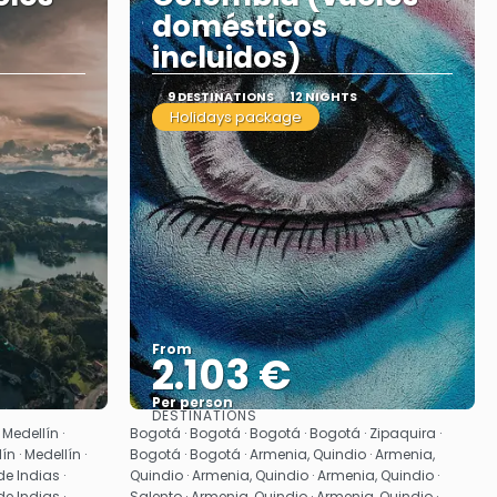
domésticos
incluidos)
9 DESTINATIONS
12 NIGHTS
Holidays package
From
2.103 €
Per person
DESTINATIONS
See
Medellín ·
Bogotá · Bogotá · Bogotá · Bogotá · Zipaquira ·
ín · Medellín ·
Bogotá · Bogotá · Armenia, Quindio · Armenia,
e Indias ·
Quindio · Armenia, Quindio · Armenia, Quindio ·
e Indias ·
Salento · Armenia, Quindio · Armenia, Quindio ·