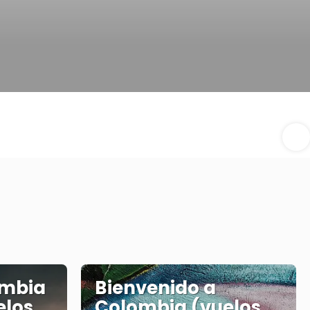
ombia
Bienvenido a
elos
Colombia (vuelos