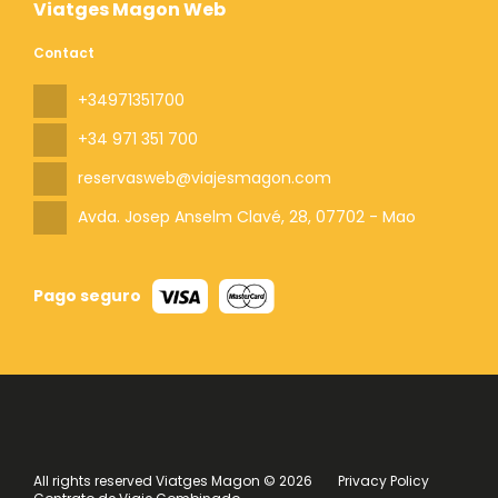
Viatges Magon Web
Contact
+34971351700
+34 971 351 700
reservasweb@viajesmagon.com
Avda. Josep Anselm Clavé, 28
, 07702 - Mao
Pago seguro
All rights reserved Viatges Magon © 2026
Privacy Policy