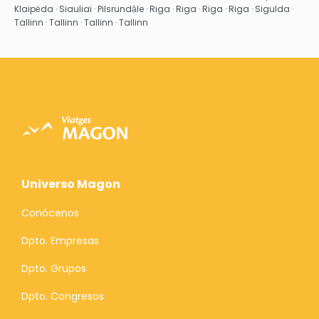
Klaipėda · Siauliai · Pilsrundāle · Riga · Riga · Riga · Riga · Sigulda ·
Tallinn · Tallinn · Tallinn · Tallinn
Universo Magon
Conócenos
Dpto. Empresas
Dpto. Grupos
Dpto. Congresos