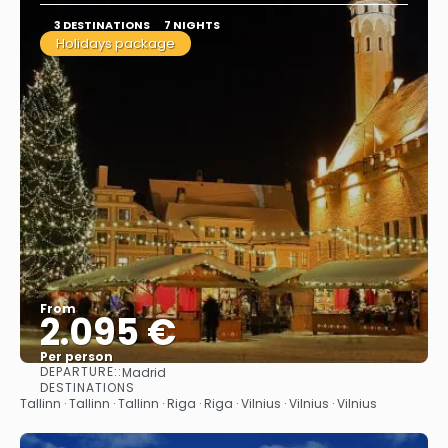
3 DESTINATIONS
7 NIGHTS
Holidays package
From
2.095 €
Per person
DEPARTURE::
Madrid
See
DESTINATIONS
Tallinn · Tallinn · Tallinn · Riga · Riga · Vilnius · Vilnius · Vilnius