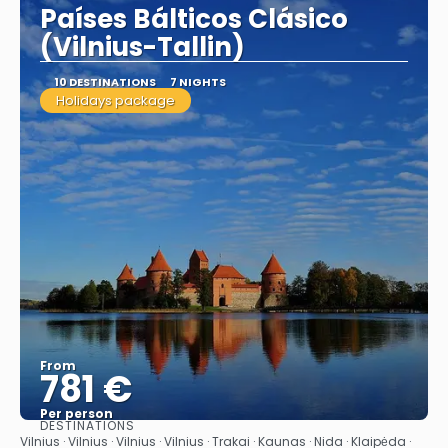
Países Bálticos Clásico
(Vilnius-Tallin)
10 DESTINATIONS
7 NIGHTS
Holidays package
From
781 €
Per person
DESTINATIONS
See
Vilnius · Vilnius · Vilnius · Vilnius · Trakai · Kaunas · Nida · Klaipėda ·