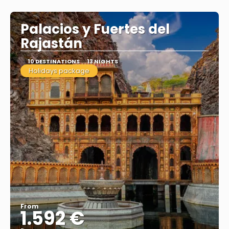
Palacios y Fuertes del
Rajastán
10 DESTINATIONS
13 NIGHTS
Holidays package
From
1.592 €