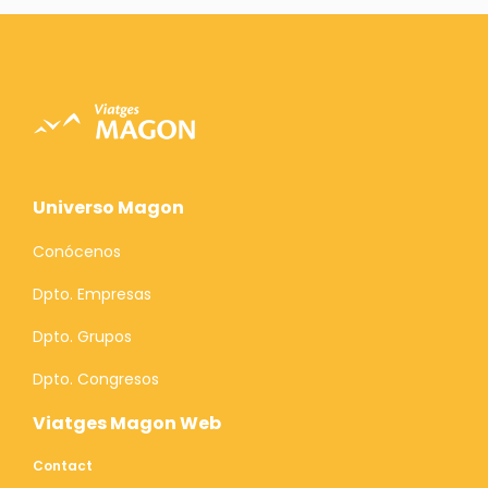
Universo Magon
Conócenos
Dpto. Empresas
Dpto. Grupos
Dpto. Congresos
Viatges Magon Web
Contact