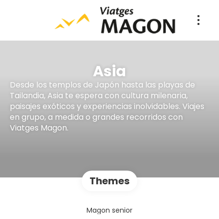
Asia
Desde los templos de Japón hasta las playas de
Tailandia, Asia te espera con cultura milenaria,
paisajes exóticos y experiencias inolvidables. Viajes
en grupo, a medida o grandes recorridos con
Viatges Magon.
Themes
Magon senior