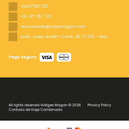
+34971351700
+34 971 351 700
reservasweb@viajesmagon.com
Avda. Josep Anselm Clavé, 28
, 07702 - Mao
Pago seguro
All rights reserved Viatges Magon © 2026
Privacy Policy
Contrato de Viaje Combinado