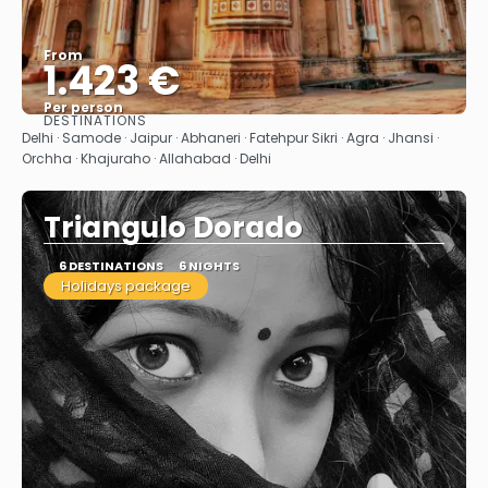
From
1.423 €
Per person
DESTINATIONS
See
Delhi · Samode · Jaipur · Abhaneri · Fatehpur Sikri · Agra · Jhansi ·
Orchha · Khajuraho · Allahabad · Delhi
Triangulo Dorado
6 DESTINATIONS
6 NIGHTS
Holidays package