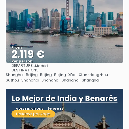
From
2.119 €
Per person
DEPARTURE::
Madrid
See
DESTINATIONS
Shanghai · Beijing · Beijing · Beijing · Xi'an · Xi'an · Hangzhou ·
Suzhou · Shanghai · Shanghai · Shanghai · Shanghai
Lo Mejor de India y Benarés
4 DESTINATIONS
9 NIGHTS
Holidays package