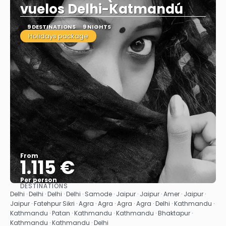
vuelos Delhi-Katmandú
9 DESTINATIONS
9 NIGHTS
Holidays package
From
1.115 €
Per person
DESTINATIONS
See
Delhi · Delhi · Delhi · Delhi · Samode · Jaipur · Jaipur · Amer · Jaipur ·
Jaipur · Fatehpur Sikri · Agra · Agra · Agra · Agra · Delhi · Kathmandu ·
Kathmandu · Patan · Kathmandu · Kathmandu · Bhaktapur ·
Kathmandu · Kathmandu · Delhi