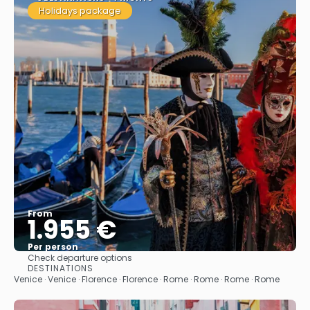
Holidays package
From
1.955 €
Per person
Check departure options
See
DESTINATIONS
Venice · Venice · Florence · Florence · Rome · Rome · Rome · Rome