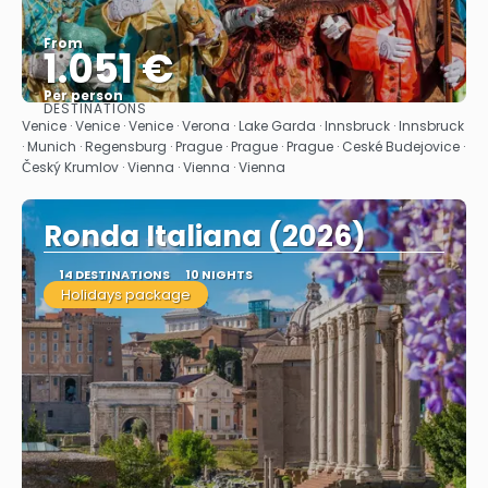
From
1.051 €
Per person
DESTINATIONS
See
Venice · Venice · Venice · Verona · Lake Garda · Innsbruck · Innsbruck
· Munich · Regensburg · Prague · Prague · Prague · Ceské Budejovice ·
Český Krumlov · Vienna · Vienna · Vienna
Ronda Italiana (2026)
14 DESTINATIONS
10 NIGHTS
Holidays package