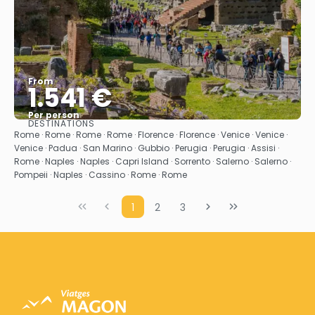
From
1.541 €
Per person
DESTINATIONS
See
Rome · Rome · Rome · Rome · Florence · Florence · Venice · Venice ·
Venice · Padua · San Marino · Gubbio · Perugia · Perugia · Assisi ·
Rome · Naples · Naples · Capri Island · Sorrento · Salerno · Salerno ·
Pompeii · Naples · Cassino · Rome · Rome
1
2
3