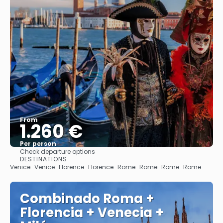
From
1.260 €
Per person
Check departure options
See
DESTINATIONS
Venice · Venice · Florence · Florence · Rome · Rome · Rome · Rome
Combinado Roma +
Florencia + Venecia +