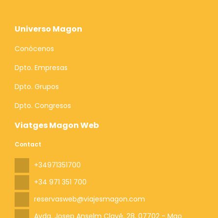
Universo Magon
Conócenos
Dpto. Empresas
Dpto. Grupos
Dpto. Congresos
Viatges Magon Web
Contact
+34971351700
+34 971 351 700
reservasweb@viajesmagon.com
Avda. Josep Anselm Clavé, 28
, 07702 - Mao