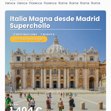
Venice · Venice · Florence · Florence · Rome · Rome · Rome · Rome
Italia Magna desde Madrid
Superchollo
3 DESTINATIONS
7 NIGHTS
Holidays package
From
1.404 €