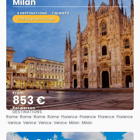
Milán
4 DESTINATIONS
7 NIGHTS
Holidays package
From
853 €
Per person
DESTINATIONS
See
Rome · Rome · Rome · Rome · Florence · Florence · Florence · Florence
· Venice · Venice · Venice · Venice · Milan · Milan