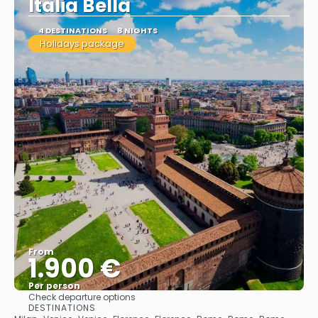
Italia Bella
4 DESTINATIONS
8 NIGHTS
Holidays package
From
1.900 €
Per person
Check departure options
See
DESTINATIONS