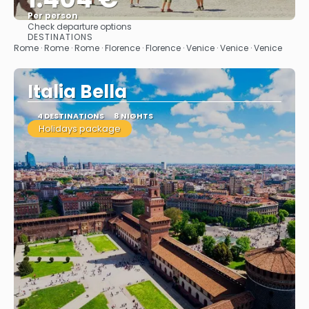
Per person
Check departure options
See
DESTINATIONS
Rome · Rome · Rome · Florence · Florence · Venice · Venice · Venice
Italia Bella
4 DESTINATIONS
8 NIGHTS
Holidays package