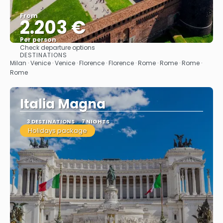
From
2.203 €
Per person
Check departure options
See
DESTINATIONS
Milan · Venice · Venice · Florence · Florence · Rome · Rome · Rome ·
Rome
Italia Magna
3 DESTINATIONS
7 NIGHTS
Holidays package