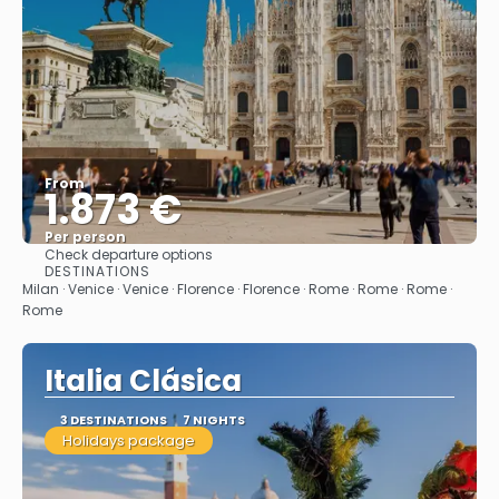
From
1.873 €
Per person
Check departure options
See
DESTINATIONS
Milan · Venice · Venice · Florence · Florence · Rome · Rome · Rome ·
Rome
Italia Clásica
3 DESTINATIONS
7 NIGHTS
Holidays package