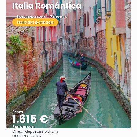
Italia Romántica
3 DESTINATIONS
7 NIGHTS
Holidays package
From
1.615 €
Per person
Check departure options
See
DESTINATIONS