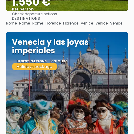
1.550 €
Per person
Check departure options
See
DESTINATIONS
Rome · Rome · Rome · Florence · Florence · Venice · Venice · Venice
Venecia y las joyas
imperiales
10 DESTINATIONS
7 NIGHTS
Holidays package