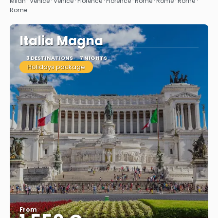
Milan · Venice · Venice · Florence · Florence · Rome · Rome · Rome ·
Rome
Italia Magna
3 DESTINATIONS
7 NIGHTS
Holidays package
From