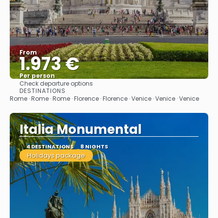
From
1.973 €
Per person
Check departure options
See
DESTINATIONS
Rome · Rome · Rome · Florence · Florence · Venice · Venice · Venice
Italia Monumental
4 DESTINATIONS
8 NIGHTS
Holidays package