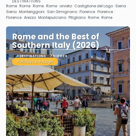
DESTINATIONS
See
Rome · Rome · Rome · Rome · orvieto · Castiglione del Lago · Siena ·
Siena · Monteriggioni · San Gimignano · Florence · Florence ·
Florence · Arezzo · Montepulciano · Pitigliano · Rome · Rome
Rome and the Best of
Southern Italy (2026)
4 DESTINATIONS
7 NIGHTS
Holidays package