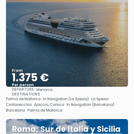
From
1.375 €
Per person
DEPARTURE::
Menorca
See
DESTINATIONS
Palma de Mallorca · In Navigation (La Spezia) · La Spezia ·
Civitavecchia · Ajaccio, Corsica · In Navigation (Barcelona) ·
Barcelona · Palma de Mallorca
Roma; Sur de Italia y Sicilia