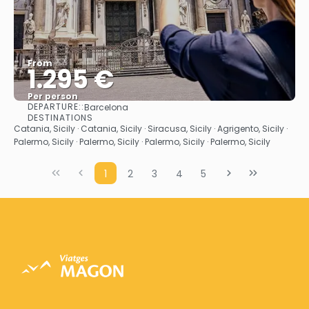
From
1.295 €
Per person
DEPARTURE::
Barcelona
See
DESTINATIONS
Catania, Sicily · Catania, Sicily · Siracusa, Sicily · Agrigento, Sicily ·
Palermo, Sicily · Palermo, Sicily · Palermo, Sicily · Palermo, Sicily
1
2
3
4
5