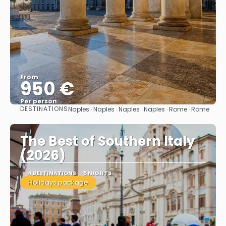
From
950 €
Per person
DESTINATIONS
Naples · Naples · Naples · Naples · Rome · Rome
See
The Best of Southern Italy
(2026)
4 DESTINATIONS
5 NIGHTS
Holidays package