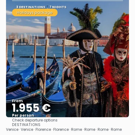
3 DESTINATIONS
7 NIGHTS
Holidays package
From
1.955 €
Per person
Check departure options
See
DESTINATIONS
Venice · Venice · Florence · Florence · Rome · Rome · Rome · Rome