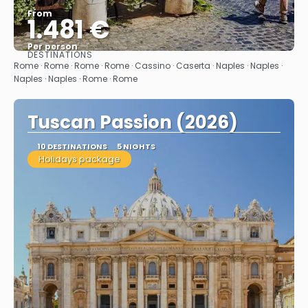
From
1.481 €
Per person
DESTINATIONS
See
Rome · Rome · Rome · Rome · Cassino · Caserta · Naples · Naples ·
Naples · Naples · Rome · Rome
Tuscan Passion (2026)
10 DESTINATIONS
5 NIGHTS
Holidays package