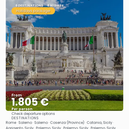
6 DESTINATIONS
8 NIGHTS
Holidays package
From
1.805 €
Per person
Check departure options
See
DESTINATIONS
Rome · Salerno · Salerno · Cosenza (Province) · Catania, Sicily ·
Agrigento, Sicily · Palermo, Sicily · Palermo, Sicily · Palermo, Sicily