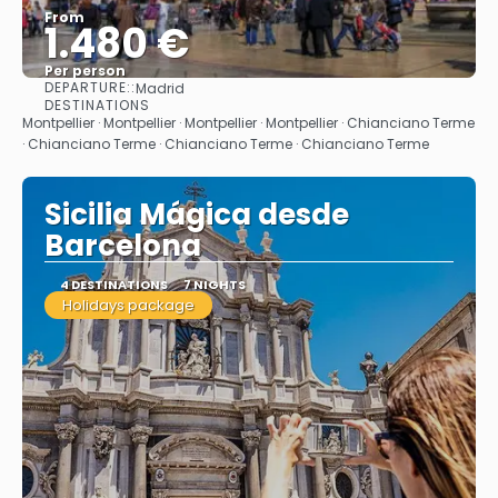
From
1.480 €
Per person
DEPARTURE::
Madrid
See
DESTINATIONS
Montpellier · Montpellier · Montpellier · Montpellier · Chianciano Terme
· Chianciano Terme · Chianciano Terme · Chianciano Terme
Sicilia Mágica desde
Barcelona
4 DESTINATIONS
7 NIGHTS
Holidays package