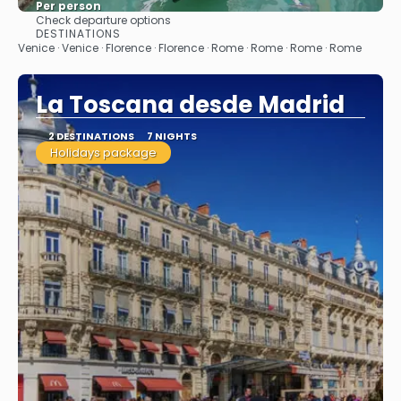
Per person
Check departure options
See
DESTINATIONS
Venice · Venice · Florence · Florence · Rome · Rome · Rome · Rome
La Toscana desde Madrid
2 DESTINATIONS
7 NIGHTS
Holidays package