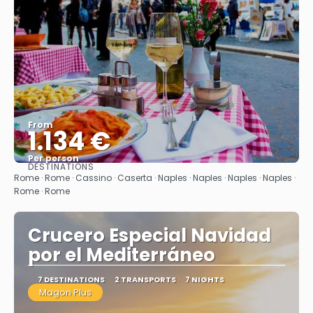
From
1.134 €
Per person
DESTINATIONS
See
Rome · Rome · Cassino · Caserta · Naples · Naples · Naples · Naples ·
Rome · Rome
Crucero Especial Navidad
por el Mediterráneo
7 DESTINATIONS
2 TRANSPORTS
7 NIGHTS
Magon Plus