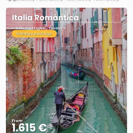
Italia Romántica
3 DESTINATIONS
7 NIGHTS
Holidays package
From
1.615 €