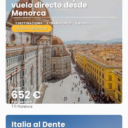
vuelo directo desde
Menorca
1 DESTINATIONS
2 TRANSPORTS
4 NIGHTS
¡Vuelos directos!
From
652 €
Per person
TO:
Florence
See
Italia al Dente