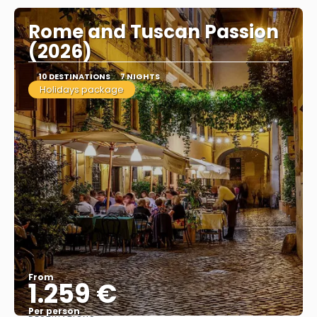
Rome and Tuscan Passion
(2026)
10 DESTINATIONS
7 NIGHTS
Holidays package
From
1.259 €
Per person