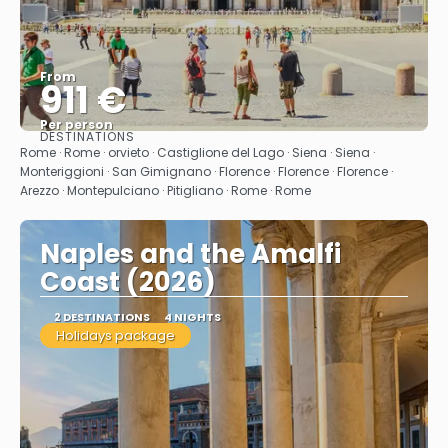
From
911 €
Per person
DESTINATIONS
See
Rome · Rome · orvieto · Castiglione del Lago · Siena · Siena ·
Monteriggioni · San Gimignano · Florence · Florence · Florence ·
Arezzo · Montepulciano · Pitigliano · Rome · Rome
Naples and the Amalfi
Coast (2026)
2 DESTINATIONS
4 NIGHTS
Holidays package