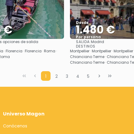
Desde
5 €
1.480 €
a
Por persona
SALIDA:
s opciones de salida
Madrid
Ver
Ver
DESTINOS
a · Florencia · Florencia · Roma ·
Montpellier · Montpellier · Montpellier 
 Roma
Chianciano Terme · Chianciano Te
Chianciano Terme · Chianciano T
1
2
3
4
5
Universo Magon
Conócenos