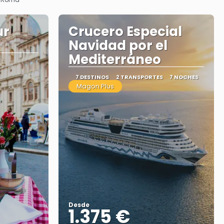
ur
Crucero Especial
Navidad por el
Mediterráneo
7 DESTINOS
2 TRANSPORTES
7 NOCHES
Magon Plus
Desde
1.375 €