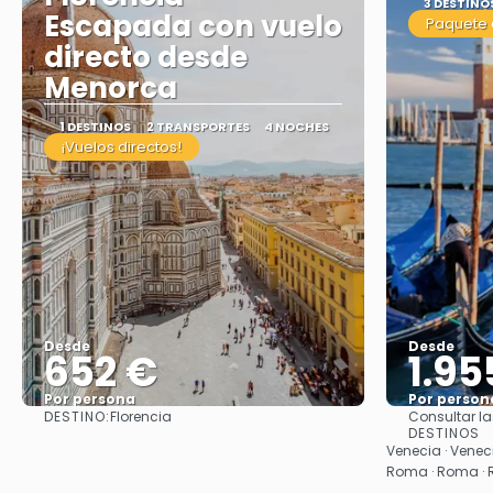
3 DESTINO
Escapada con vuelo
Paquete 
directo desde
Menorca
1 DESTINOS
2 TRANSPORTES
4 NOCHES
¡Vuelos directos!
Desde
Desde
652 €
1.95
Por persona
Por person
DESTINO:
Florencia
Consultar la
Ver
DESTINOS
Venecia · Veneci
Roma · Roma ·