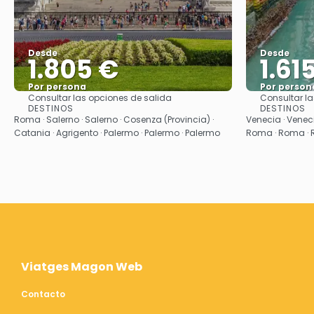
Desde
Desde
1.805 €
1.61
Por persona
Por person
Consultar las opciones de salida
Consultar la
Ver
DESTINOS
DESTINOS
Roma · Salerno · Salerno · Cosenza (Provincia) ·
Venecia · Veneci
Catania · Agrigento · Palermo · Palermo · Palermo
Roma · Roma ·
Viatges Magon Web
Contacto