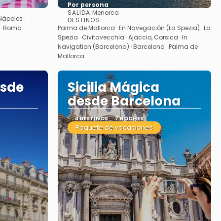
Por persona
SALIDA:
Menorca
Ver
Nápoles ·
DESTINOS
 · Roma
Palma de Mallorca · En Navegación (La Spezia) · La
Spezia · Civitavecchia · Ajaccio, Corsica · In
Navigation (Barcelona) · Barcelona · Palma de
Mallorca
esde
Sicilia Mágica
desde Barcelona
4 DESTINOS
7 NOCHES
Paquete de vacaciones