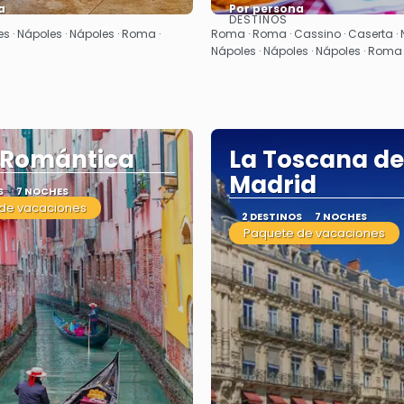
a
Por persona
DESTINOS
Ver
Ver
s · Nápoles · Nápoles · Roma ·
Roma · Roma · Cassino · Caserta · 
Nápoles · Nápoles · Nápoles · Roma
a Romántica
La Toscana d
Madrid
S
7 NOCHES
de vacaciones
2 DESTINOS
7 NOCHES
Paquete de vacaciones