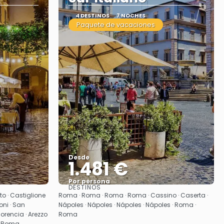
4 DESTINOS
7 NOCHES
Paquete de vacaciones
Desde
1.481 €
Por persona
DESTINOS
Ver
o · Castiglione
Roma · Roma · Roma · Roma · Cassino · Caserta ·
oni · San
Nápoles · Nápoles · Nápoles · Nápoles · Roma ·
lorencia · Arezzo
Roma
 · Roma