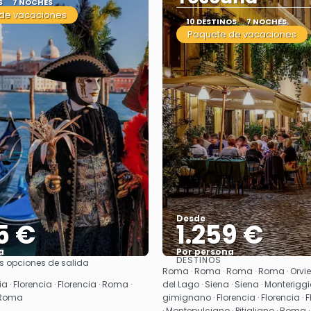
S
7 NOCHES
de vacaciones
10 DESTINOS
7 NOCHES
Paquete de vacaciones
Desde
5 €
1.259 €
a
Por persona
DESTINOS
s opciones de salida
Ver
Ver
Roma · Roma · Roma · Roma · Orviet
a · Florencia · Florencia · Roma ·
del Lago · Siena · Siena · Monteriggi
 Roma
gimignano · Florencia · Florencia · F
· Montepulciano · Pitigliano · Roma