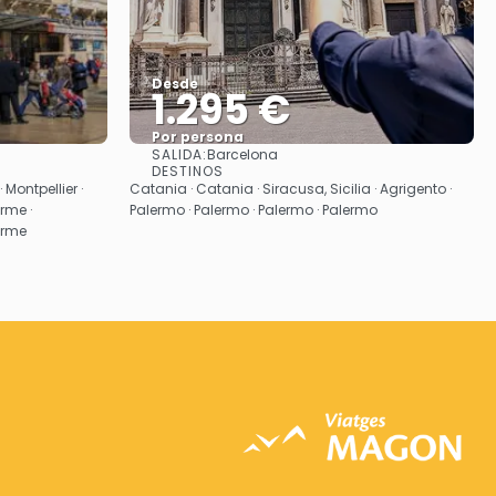
Desde
1.295 €
Por persona
SALIDA:
Barcelona
Ver
DESTINOS
· Montpellier ·
Catania · Catania · Siracusa, Sicilia · Agrigento ·
rme ·
Palermo · Palermo · Palermo · Palermo
erme