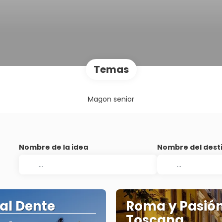
Temas
Magon senior
Nombre de la idea
Nombre del dest
 al Dente
Roma y Pasió
Toscana