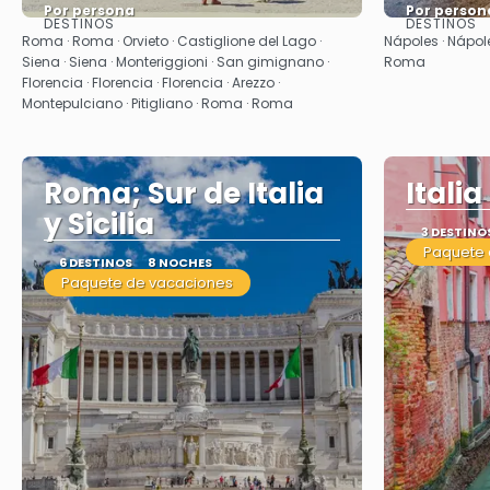
Por persona
Por person
DESTINOS
DESTINOS
Ver
Roma · Roma · Orvieto · Castiglione del Lago ·
Nápoles · Nápole
Siena · Siena · Monteriggioni · San gimignano ·
Roma
Florencia · Florencia · Florencia · Arezzo ·
Montepulciano · Pitigliano · Roma · Roma
Roma; Sur de Italia
Itali
y Sicilia
3 DESTINO
Paquete 
6 DESTINOS
8 NOCHES
Paquete de vacaciones