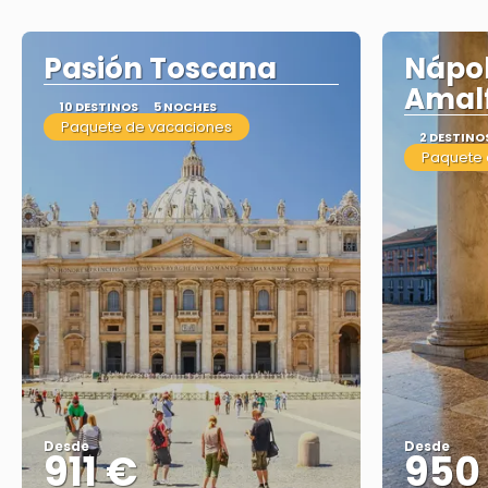
Pasión Toscana
Nápol
Amal
10 DESTINOS
5 NOCHES
Paquete de vacaciones
2 DESTINO
Paquete 
Desde
Desde
911 €
950