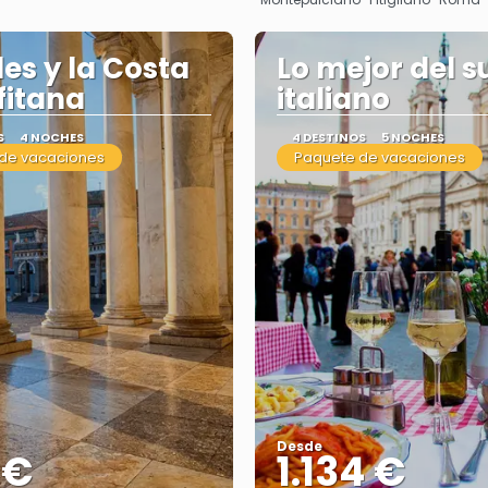
es y la Costa
Lo mejor del s
fitana
italiano
S
4 NOCHES
4 DESTINOS
5 NOCHES
de vacaciones
Paquete de vacaciones
Desde
 €
1.134 €