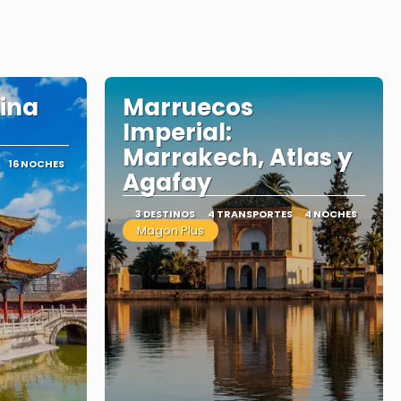
ina
Marruecos
Imperial:
Marrakech, Atlas y
16 NOCHES
Agafay
3 DESTINOS
4 TRANSPORTES
4 NOCHES
Magon Plus