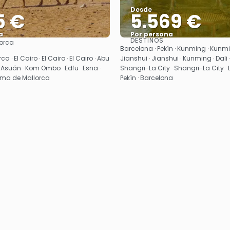
Desde
5 €
5.569 €
a
Por persona
DESTINOS
orca
Ver
Ver
Barcelona · Pekín · Kunming · Kunm
 · El Cairo · El Cairo · El Cairo · Abu
Jianshui · Jianshui · Kunming · Dali · 
 Asuán · Kom Ombo · Edfu · Esna ·
Shangri-La City · Shangri-La City · Lij
Palma de Mallorca
Pekín · Barcelona