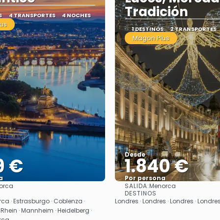
Tradición
S
4 TRANSPORTES
4 NOCHES
us
1 DESTINOS
2 TRANSPORTES
Magon Plus
Desde
9 €
1.840 €
a
Por persona
SALIDA:
orca
Menorca
Ver
Ver
DESTINOS
ca · Estrasburgo · Coblenza ·
Londres · Londres · Londres · Londre
ein · Mannheim · Heidelberg ·
rca