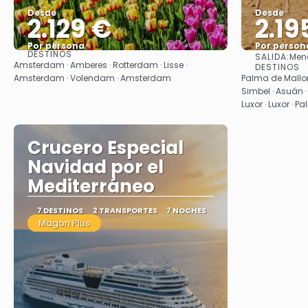
Desde
Desde
2.129 €
2.19
Por persona
Por person
DESTINOS
SALIDA:
Men
Ver
Amsterdam · Amberes · Rotterdam · Lisse ·
DESTINOS
Amsterdam · Volendam · Amsterdam
Palma de Mallorca
Simbel · Asuán ·
Luxor · Luxor · 
Crucero Especial
Navidad por el
Mediterráneo
7 DESTINOS
2 TRANSPORTES
7 NOCHES
Magon Plus