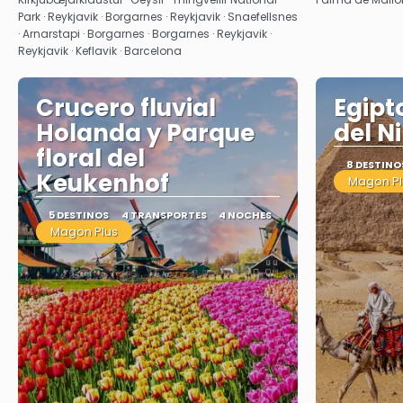
Park · Reykjavik · Borgarnes · Reykjavik · Snaefellsnes
· Arnarstapi · Borgarnes · Borgarnes · Reykjavik ·
Reykjavik · Keflavik · Barcelona
Crucero fluvial
Egipt
Holanda y Parque
del Ni
floral del
8 DESTINO
Keukenhof
Magon Pl
5 DESTINOS
4 TRANSPORTES
4 NOCHES
Magon Plus