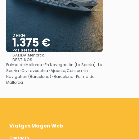
Desde
1.375 €
Por persona
SALIDA:
Menorca
Ver
DESTINOS
Palma de Mallorca · En Navegación (La Spezia) · La
Spezia · Civitavecchia · Ajaccio, Corsica · In
Navigation (Barcelona) · Barcelona · Palma de
Mallorca
Viatges Magon Web
Contacto