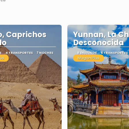
o, Caprichos
Yunnan, La Ch
lo
Desconocida
S
4 TRANSPORTES
7 NOCHES
8 DESTINOS
6 TRANSPORTES
us
Magon Plus