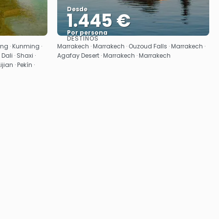
Desde
1.445 €
Por persona
DESTINOS
Ver
ing · Kunming ·
Marrakech · Marrakech · Ouzoud Falls · Marrakech ·
Dali · Shaxi ·
Agafay Desert · Marrakech · Marrakech
ian · Pekín ·