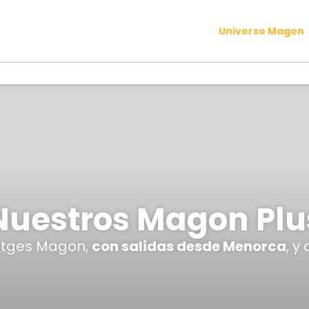
Universo Magon
Nuestros Magon Plu
iatges Magon,
con salidas desde Menorca
, y