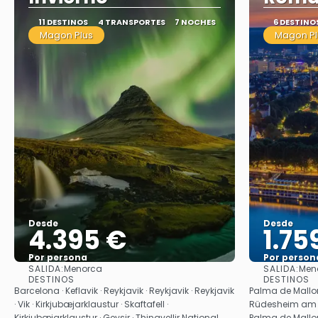
11 DESTINOS
4 TRANSPORTES
7 NOCHES
6 DESTINO
Magon Plus
Magon Pl
Desde
Desde
4.395 €
1.75
Por persona
Por person
SALIDA:
SALIDA:
Menorca
Men
Ver
DESTINOS
DESTINOS
Barcelona · Keflavik · Reykjavik · Reykjavik · Reykjavik
Palma de Mallor
· Vik · Kirkjubæjarklaustur · Skaftafell ·
Rüdesheim am Rh
Kirkjubæjarklaustur · Geysir · Thingvellir National
Palma de Mallo