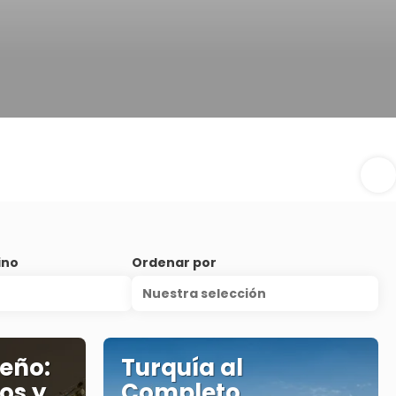
ino
Ordenar por
Nuestra selección
eño:
Turquía al
os y
Completo