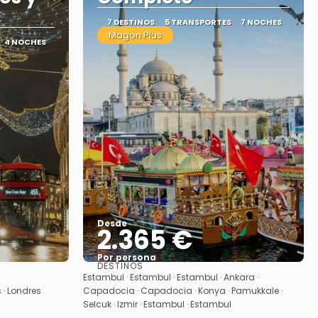
7 DESTINOS
5 TRANSPORTES
7 NOCHES
Magon Plus
4 NOCHES
Desde
2.365 €
Por persona
DESTINOS
Ver
Estambul · Estambul · Estambul · Ankara ·
s · Londres
Capadocia · Capadocia · Konya · Pamukkale ·
Selcuk · Izmir · Estambul · Estambul