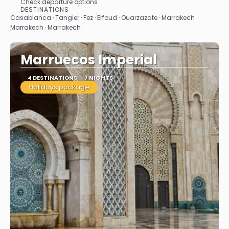
Check departure options
See
DESTINATIONS
Casablanca · Tangier · Fez · Erfoud · Ouarzazate · Marrakech ·
Marrakech · Marrakech
Marruecos Imperial
4 DESTINATIONS
7 NIGHTS
Holidays package