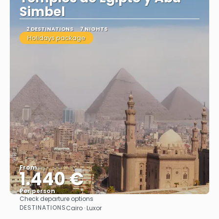
Simbel
2 DESTINATIONS
7 NIGHTS
Holidays package
From
1.440 €
Per person
Check departure options
See
DESTINATIONS
Cairo · Luxor