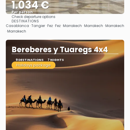
1.034 €
Per person
Check departure options
See
DESTINATIONS
Casablanca · Tangier · Fez · Fez · Marrakech · Marrakech · Marrakech
· Marrakech
Bereberes y Tuaregs 4x4
9 DESTINATIONS
7 NIGHTS
Holidays package