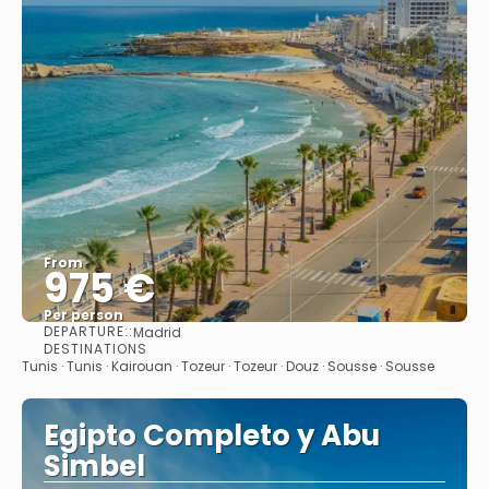
From
975 €
Per person
DEPARTURE::
Madrid
See
DESTINATIONS
Tunis · Tunis · Kairouan · Tozeur · Tozeur · Douz · Sousse · Sousse
Egipto Completo y Abu
Simbel