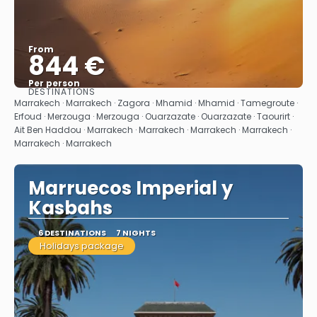
From
844 €
Per person
DESTINATIONS
See
Marrakech · Marrakech · Zagora · Mhamid · Mhamid · Tamegroute ·
Erfoud · Merzouga · Merzouga · Ouarzazate · Ouarzazate · Taourirt ·
Ait Ben Haddou · Marrakech · Marrakech · Marrakech · Marrakech ·
Marrakech · Marrakech
Marruecos Imperial y
Kasbahs
6 DESTINATIONS
7 NIGHTS
Holidays package