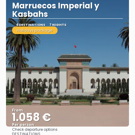
Marruecos Imperial y
Kasbahs
6 DESTINATIONS
7 NIGHTS
Holidays package
From
1.058 €
Per person
Check departure options
See
DESTINATIONS