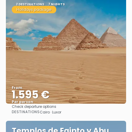
2 DESTINATIONS
7 NIGHTS
Holidays package
From
1.595 €
Per person
Check departure options
See
DESTINATIONS
Cairo · Luxor
Templos de Egipto y Abu