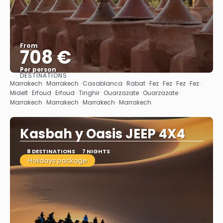
From
708 €
Per person
DESTINATIONS
See
Marrakech · Marrakech · Casablanca · Rabat · Fez · Fez · Fez · Fez ·
Midelt · Erfoud · Erfoud · Tinghir · Ouarzazate · Ouarzazate ·
Marrakech · Marrakech · Marrakech · Marrakech
Kasbah y Oasis JEEP 4X4
8 DESTINATIONS
7 NIGHTS
Holidays package