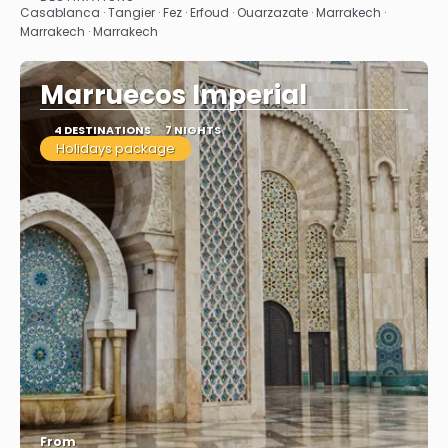
Casablanca · Tangier · Fez · Erfoud · Ouarzazate · Marrakech ·
Marrakech · Marrakech
Marruecos Imperial
4 DESTINATIONS
7 NIGHTS
Holidays package
From