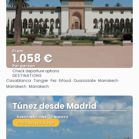
From
1.058 €
Per person
Check departure options
See
DESTINATIONS
Casablanca · Tangier · Fez · Erfoud · Ouarzazate · Marrakech ·
Marrakech · Marrakech
Túnez desde Madrid
5 DESTINATIONS
7 NIGHTS
Holidays package