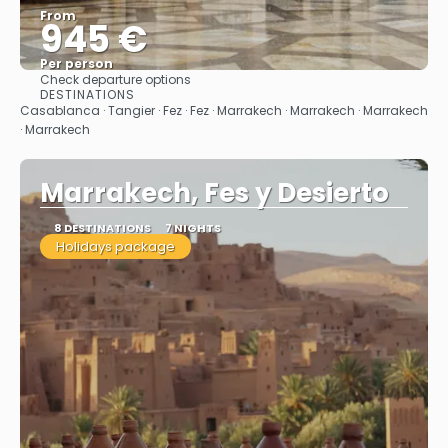
From
945 €
Per person
Check departure options
See
DESTINATIONS
Casablanca · Tangier · Fez · Fez · Marrakech · Marrakech · Marrakech
· Marrakech
Marrakech, Fes y Desierto
8 DESTINATIONS
7 NIGHTS
Holidays package