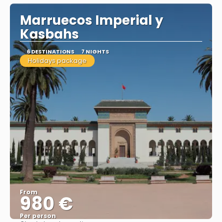
Marruecos Imperial y
Kasbahs
6 DESTINATIONS
7 NIGHTS
Holidays package
From
980 €
Per person