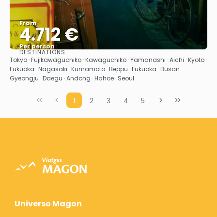
From
4.712 €
Per person
DESTINATIONS
See
Tokyo · Fujikawaguchiko · Kawaguchiko · Yamanashi · Aichi · Kyoto ·
Fukuoka · Nagasaki · Kumamoto · Beppu · Fukuoka · Busan ·
Gyeongju · Daegu · Andong · Hahoe · Seoul
1
2
3
4
5
Universo Magon