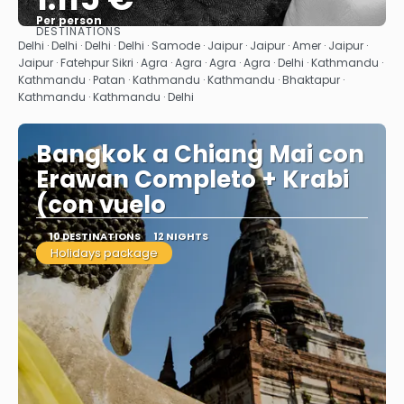
Per person
DESTINATIONS
See
Delhi · Delhi · Delhi · Delhi · Samode · Jaipur · Jaipur · Amer · Jaipur ·
Jaipur · Fatehpur Sikri · Agra · Agra · Agra · Agra · Delhi · Kathmandu ·
Kathmandu · Patan · Kathmandu · Kathmandu · Bhaktapur ·
Kathmandu · Kathmandu · Delhi
Bangkok a Chiang Mai con
Erawan Completo + Krabi
(con vuelo
10 DESTINATIONS
12 NIGHTS
Holidays package