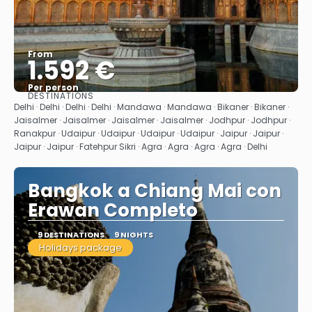
From
1.592 €
Per person
DESTINATIONS
See
Delhi · Delhi · Delhi · Delhi · Mandawa · Mandawa · Bikaner · Bikaner ·
Jaisalmer · Jaisalmer · Jaisalmer · Jaisalmer · Jodhpur · Jodhpur ·
Ranakpur · Udaipur · Udaipur · Udaipur · Udaipur · Jaipur · Jaipur ·
Jaipur · Jaipur · Fatehpur Sikri · Agra · Agra · Agra · Agra · Delhi
Bangkok a Chiang Mai con
Erawan Completo
9 DESTINATIONS
9 NIGHTS
Holidays package