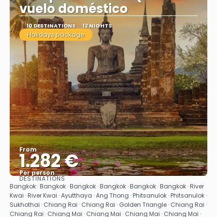
vuelo doméstico
10 DESTINATIONS
12 NIGHTS
Holidays package
From
1.282 €
Per person
DESTINATIONS
See
Bangkok · Bangkok · Bangkok · Bangkok · Bangkok · Bangkok · River
Kwai · River Kwai · Ayutthaya · Ang Thong · Phitsanulok · Phitsanulok ·
Sukhothai · Chiang Rai · Chiang Rai · Golden Triangle · Chiang Rai ·
Chiang Rai · Chiang Mai · Chiang Mai · Chiang Mai · Chiang Mai ·