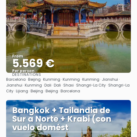
From
5.569 €
Per person
DESTINATIONS
See
Barcelona · Beijing · Kunming · Kunming · Kunming · Jianshui ·
Jianshui · Kunming · Dali · Dali · Shaxi · Shangri-La City · Shangri-La
City · Lijiang · Beijing · Beijing · Barcelona
Bangkok + Tailandia de
Sur a Norte + Krabi (con
vuelo domést