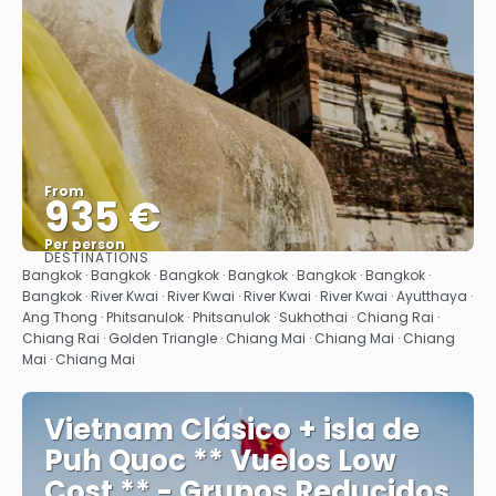
From
935 €
Per person
DESTINATIONS
See
Bangkok · Bangkok · Bangkok · Bangkok · Bangkok · Bangkok ·
Bangkok · River Kwai · River Kwai · River Kwai · River Kwai · Ayutthaya ·
Ang Thong · Phitsanulok · Phitsanulok · Sukhothai · Chiang Rai ·
Chiang Rai · Golden Triangle · Chiang Mai · Chiang Mai · Chiang
Mai · Chiang Mai
Vietnam Clásico + isla de
Puh Quoc ** Vuelos Low
Cost ** - Grupos Reducidos