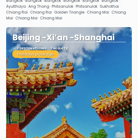
Bangkok · Bangkok · Bangkok · Bangkok · Bangkok · Bangkok ·
Ayutthaya · Ang Thong · Phitsanulok · Phitsanulok · Sukhothai ·
Chiang Rai · Chiang Rai · Golden Triangle · Chiang Mai · Chiang
Mai · Chiang Mai · Chiang Mai
Beijing -Xi’an -Shanghai
3 DESTINATIONS
7 NIGHTS
Holidays package