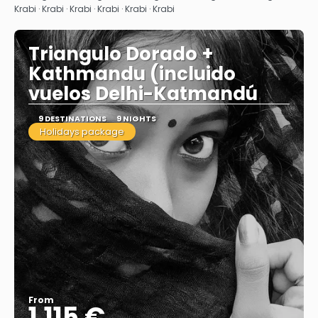
Krabi · Krabi · Krabi · Krabi · Krabi · Krabi
Triangulo Dorado +
Kathmandu (incluido
vuelos Delhi-Katmandú
9 DESTINATIONS
9 NIGHTS
Holidays package
From
1.115 €