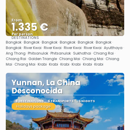
From
1.335 €
Per person
DESTINATIONS
See
Bangkok · Bangkok · Bangkok · Bangkok · Bangkok · Bangkok ·
Bangkok · River Kwai · River Kwai · River Kwai · River Kwai · Ayutthaya ·
Ang Thong · Phitsanulok · Phitsanulok · Sukhothai · Chiang Rai ·
Chiang Rai · Golden Triangle · Chiang Mai · Chiang Mai · Chiang
Mai · Chiang Mai · Krabi · Krabi · Krabi · Krabi · Krabi · Krabi
Yunnan, La China
Desconocida
8 DESTINATIONS
6 TRANSPORTS
16 NIGHTS
Holidays package