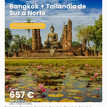
Bangkok + Tailandia de
Sur a Norte
8 DESTINATIONS
7 NIGHTS
Holidays package
From
657 €
Per person
DESTINATIONS
See