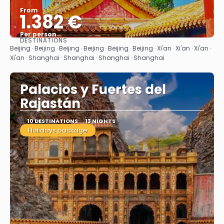
From
1.382 €
Per person
DESTINATIONS
See
Beijing · Beijing · Beijing · Beijing · Beijing · Beijing · Xi'an · Xi'an · Xi'an ·
Xi'an · Shanghai · Shanghai · Shanghai · Shanghai
Palacios y Fuertes del
Rajastán
10 DESTINATIONS
13 NIGHTS
Holidays package