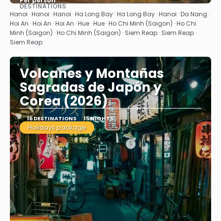
Per person
DESTINATIONS
See
Hanoi · Hanoi · Hanoi · Ha Long Bay · Ha Long Bay · Hanoi · Da Nang ·
Hoi An · Hoi An · Hoi An · Hue · Hue · Ho Chi Minh (Saigon) · Ho Chi
Minh (Saigon) · Ho Chi Minh (Saigon) · Siem Reap · Siem Reap ·
Siem Reap
Volcanes y Montañas
Sagradas de Japón y
Corea (2026)
16 DESTINATIONS
15 NIGHTS
Holidays package