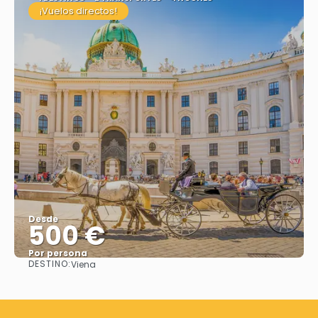
¡Vuelos directos!
Desde
500 €
Por persona
DESTINO:
Viena
Ver