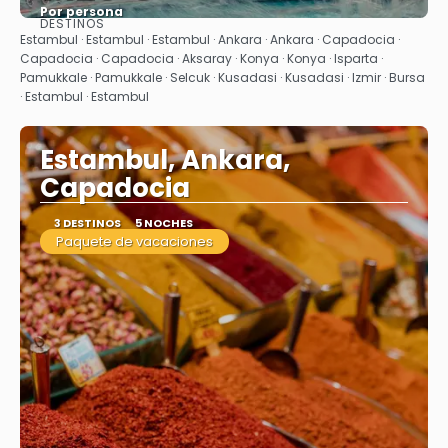
Por persona
DESTINOS
Ver
Estambul · Estambul · Estambul · Ankara · Ankara · Capadocia ·
Capadocia · Capadocia · Aksaray · Konya · Konya · Isparta ·
Pamukkale · Pamukkale · Selcuk · Kusadasi · Kusadasi · Izmir · Bursa
· Estambul · Estambul
Estambul, Ankara,
Capadocia
3 DESTINOS
5 NOCHES
Paquete de vacaciones