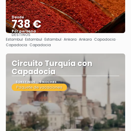
Desde
738 €
Por persona
DESTINOS
Ver
Estambul · Estambul · Estambul · Ankara · Ankara · Capadocia ·
Capadocia · Capadocia
Circuito Turquía con
Capadocia
6 DESTINOS
9 NOCHES
Paquete de vacaciones