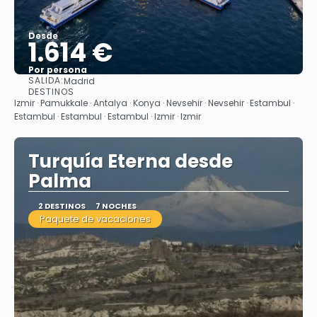
Desde
1.614 €
Por persona
SALIDA:
Madrid
Ver
DESTINOS
Izmir · Pamukkale · Antalya · Konya · Nevsehir · Nevsehir · Estambul ·
Estambul · Estambul · Estambul · Izmir · Izmir
Turquía Eterna desde
Palma
2 DESTINOS
7 NOCHES
Paquete de vacaciones