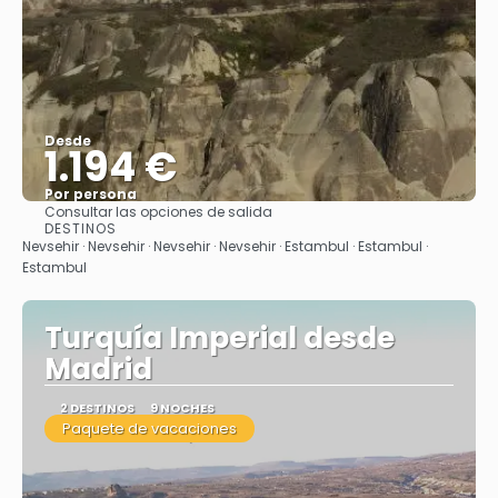
Desde
1.194 €
Por persona
Consultar las opciones de salida
Ver
DESTINOS
Nevsehir · Nevsehir · Nevsehir · Nevsehir · Estambul · Estambul ·
Estambul
Turquía Imperial desde
Madrid
2 DESTINOS
9 NOCHES
Paquete de vacaciones