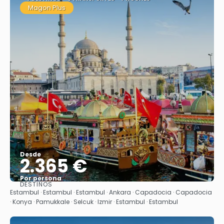
Magon Plus
Desde
2.365 €
Por persona
DESTINOS
Ver
Estambul · Estambul · Estambul · Ankara · Capadocia · Capadocia
· Konya · Pamukkale · Selcuk · Izmir · Estambul · Estambul