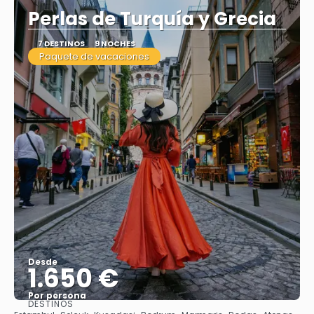
Perlas de Turquía y Grecia
7 DESTINOS
9 NOCHES
Paquete de vacaciones
Desde
1.650 €
Por persona
DESTINOS
Ver