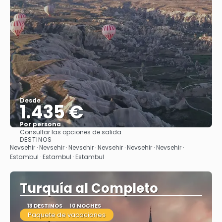
Desde
1.435 €
Por persona
Consultar las opciones de salida
Ver
DESTINOS
Nevsehir · Nevsehir · Nevsehir · Nevsehir · Nevsehir · Nevsehir ·
Estambul · Estambul · Estambul
Turquía al Completo
13 DESTINOS
10 NOCHES
Paquete de vacaciones