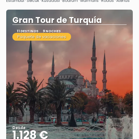
Estambul · Selcuk · Kusadasi · Bodrum · Marmaris · Rodas · Atenas
Gran Tour de Turquía
11 DESTINOS
9 NOCHES
Paquete de vacaciones
Desde
1.128 €