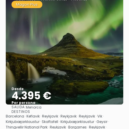
Magon Plus
Desde
4.395 €
Por persona
SALIDA:
Menorca
Ver
DESTINOS
Barcelona · Keflavik · Reykjavik · Reykjavik · Reykjavik · Vik ·
Kirkjubæjarklaustur · Skaftafell · Kirkjubæjarklaustur · Geysir ·
Thingvellir National Park · Reykjavik · Borgarnes · Reykjavik ·