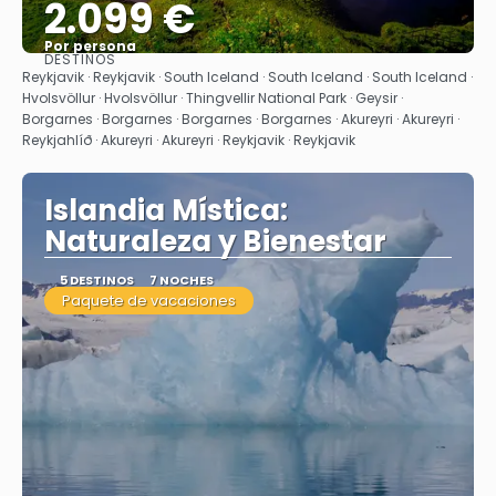
2.099 €
Por persona
DESTINOS
Ver
Reykjavik · Reykjavik · South Iceland · South Iceland · South Iceland ·
Hvolsvöllur · Hvolsvöllur · Thingvellir National Park · Geysir ·
Borgarnes · Borgarnes · Borgarnes · Borgarnes · Akureyri · Akureyri ·
Reykjahlíð · Akureyri · Akureyri · Reykjavik · Reykjavik
Islandia Mística:
Naturaleza y Bienestar
5 DESTINOS
7 NOCHES
Paquete de vacaciones