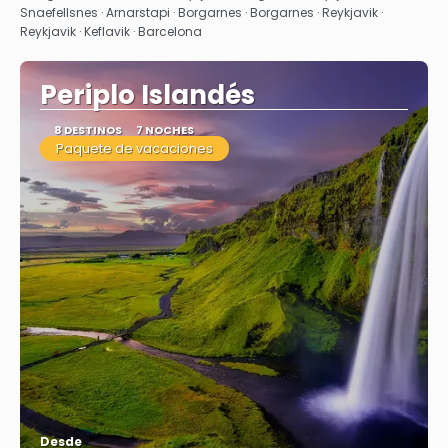
Snaefellsnes · Arnarstapi · Borgarnes · Borgarnes · Reykjavik ·
Reykjavik · Keflavik · Barcelona
Periplo Islandés
8 DESTINOS
7 NOCHES
Paquete de vacaciones
Desde