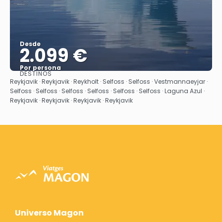
Desde
2.099 €
Por persona
DESTINOS
Ver
Reykjavik · Reykjavik · Reykholt · Selfoss · Selfoss · Vestmannaeyjar ·
Selfoss · Selfoss · Selfoss · Selfoss · Selfoss · Selfoss · Laguna Azul ·
Reykjavik · Reykjavik · Reykjavik · Reykjavik
Universo Magon