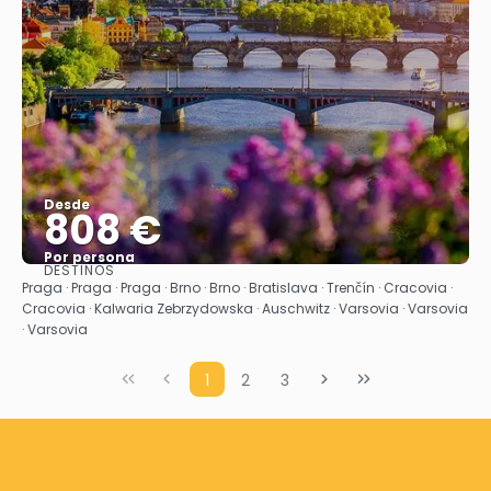
Desde
808 €
Por persona
DESTINOS
Ver
Praga · Praga · Praga · Brno · Brno · Bratislava · Trenčín · Cracovia ·
Cracovia · Kalwaria Zebrzydowska · Auschwitz · Varsovia · Varsovia
· Varsovia
1
2
3