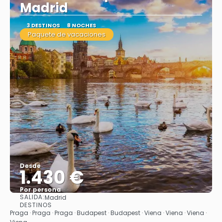
Madrid
3 DESTINOS
8 NOCHES
Paquete de vacaciones
Desde
1.430 €
Por persona
SALIDA:
Madrid
Ver
DESTINOS
Praga · Praga · Praga · Budapest · Budapest · Viena · Viena · Viena ·