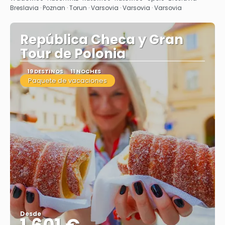
Breslavia · Poznan · Torun · Varsovia · Varsovia · Varsovia
República Checa y Gran
Tour de Polonia
19 DESTINOS
11 NOCHES
Paquete de vacaciones
Desde