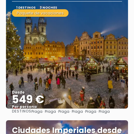
1 DESTINOS
3 NOCHES
Paquete de vacaciones
Desde
549 €
Por persona
DESTINOS
Praga · Praga · Praga · Praga · Praga · Praga
Ver
Ciudades Imperiales desde