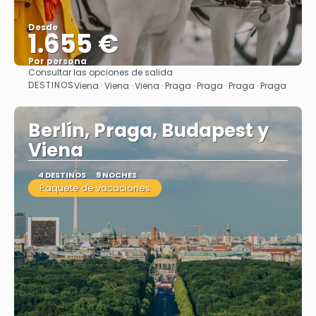
Desde
1.655 €
Por persona
Consultar las opciones de salida
Ver
DESTINOS
Viena · Viena · Viena · Praga · Praga · Praga · Praga
Berlín, Praga, Budapest y
Viena
4 DESTINOS
9 NOCHES
Paquete de vacaciones