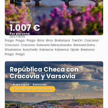
Desde
1.007 €
Por persona
DESTINOS
Ver
Praga · Praga · Praga · Brno · Brno · Bratislava · Trenčín · Cracovia ·
Cracovia · Cracovia · Kalwaria Zebrzydowska · Barwałd Dolny ·
Wadowice · Auschwitz · Katowice · Katowice · Opole · Breslavia ·
Praga · Praga
República Checa con
Cracovia y Varsovia
8 DESTINOS
6 NOCHES
Paquete de vacaciones