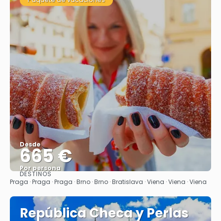
Desde
665 €
Por persona
DESTINOS
Ver
Praga · Praga · Praga · Brno · Brno · Bratislava · Viena · Viena · Viena
República Checa y Perlas