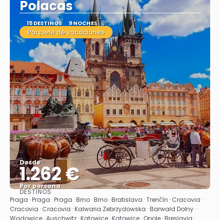
Polacas
15 DESTINOS
9 NOCHES
Paquete de vacaciones
Desde
1.262 €
Por persona
DESTINOS
Ver
Praga · Praga · Praga · Brno · Brno · Bratislava · Trenčín · Cracovia ·
Cracovia · Cracovia · Kalwaria Zebrzydowska · Barwałd Dolny ·
Wadowice · Auschwitz · Katowice · Katowice · Opole · Breslavia ·