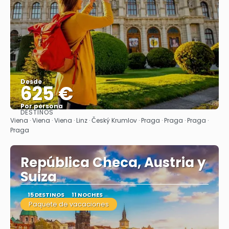
Desde
625 €
Por persona
DESTINOS
Ver
Viena · Viena · Viena · Linz · Český Krumlov · Praga · Praga · Praga ·
Praga
República Checa, Austria y
Suiza
15 DESTINOS
11 NOCHES
Paquete de vacaciones