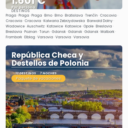
1.601 €
Por persona
DESTINOS
Ver
Praga · Praga · Praga · Brno · Brno · Bratislava · Trenčín · Cracovia ·
Cracovia · Cracovia · Kalwaria Zebrzydowska · Barwałd Dolny ·
Wadowice · Auschwitz · Katowice · Katowice · Opole · Breslavia ·
Breslavia · Poznan · Torun · Gdansk · Gdansk · Gdansk · Malbork ·
Frombork · Elblag · Varsovia · Varsovia · Varsovia
República Checa y
Destellos de Polonia
12 DESTINOS
7 NOCHES
Paquete de vacaciones