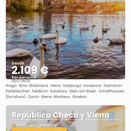
Desde
2.109 €
Por persona
DESTINOS
Ver
Praga · Brno · Bratislava · Viena · Salzburgo · Innsbruck · Garmisch-
Partenkirchen · Feldkirch · Konstanz · Stein am Rhein · Schaffhausen
(Escafusa) · Zurich · Berne · Montreux · Ginebra
República Checa y Viena
4 DESTINOS
5 NOCHES
Paquete de vacaciones