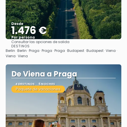
Desde
1.476 €
Por persona
Consultar las opciones de salida
Ver
DESTINOS
Berlin · Berlin · Praga · Praga · Praga · Budapest · Budapest · Viena ·
Viena · Viena
De Viena a Praga
4 DESTINOS
5 NOCHES
Paquete de vacaciones