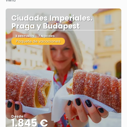
Viena
Ciudades Imperiales.
Praga y Budapest
3 DESTINOS
7 NOCHES
Paquete de vacaciones
Desde
1.845 €