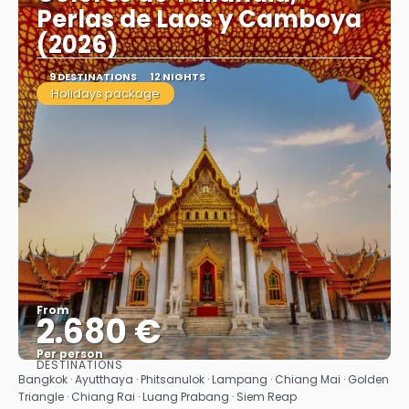
Perlas de Laos y Camboya
(2026)
9 DESTINATIONS
12 NIGHTS
Holidays package
From
2.680 €
Per person
DESTINATIONS
See
Bangkok · Ayutthaya · Phitsanulok · Lampang · Chiang Mai · Golden
Triangle · Chiang Rai · Luang Prabang · Siem Reap