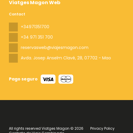
Viatges Magon Web
Contact
+34971351700
+34 971 351 700
reservasweb@viajesmagon.com
Avda. Josep Anselm Clavé, 28
, 07702 - Mao
Pago seguro
All rights reserved Viatges Magon © 2026
Privacy Policy