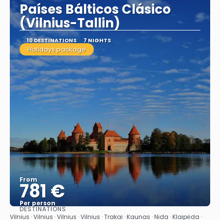
Países Bálticos Clásico
(Vilnius-Tallin)
10 DESTINATIONS
7 NIGHTS
Holidays package
From
781 €
Per person
DESTINATIONS
See
Vilnius · Vilnius · Vilnius · Vilnius · Trakai · Kaunas · Nida · Klaipėda ·