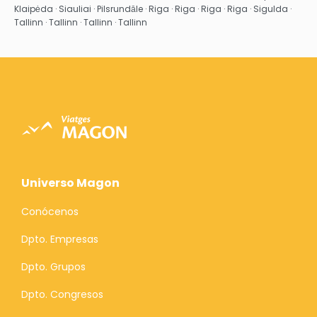
Klaipėda · Siauliai · Pilsrundāle · Riga · Riga · Riga · Riga · Sigulda ·
Tallinn · Tallinn · Tallinn · Tallinn
Universo Magon
Conócenos
Dpto. Empresas
Dpto. Grupos
Dpto. Congresos