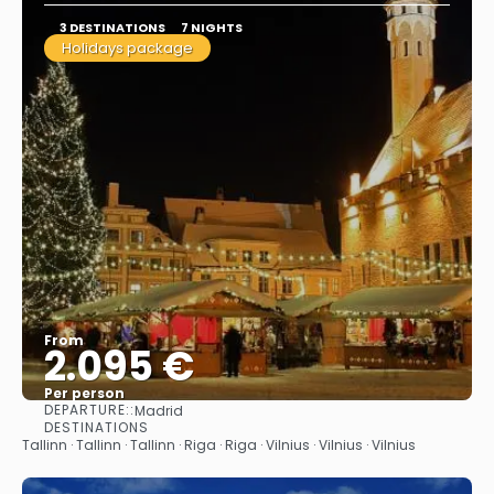
3 DESTINATIONS
7 NIGHTS
Holidays package
From
2.095 €
Per person
DEPARTURE::
Madrid
See
DESTINATIONS
Tallinn · Tallinn · Tallinn · Riga · Riga · Vilnius · Vilnius · Vilnius