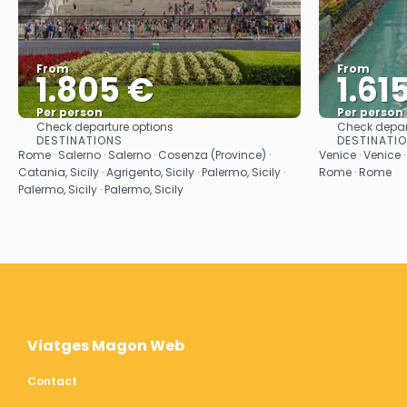
From
From
1.805 €
1.61
Per person
Per person
Check departure options
Check depar
See
DESTINATIONS
DESTINATI
Rome · Salerno · Salerno · Cosenza (Province) ·
Venice · Venice ·
Catania, Sicily · Agrigento, Sicily · Palermo, Sicily ·
Rome · Rome
Palermo, Sicily · Palermo, Sicily
Viatges Magon Web
Contact