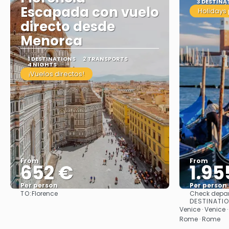
3 DESTINA
Escapada con vuelo
Holidays
directo desde
Menorca
1 DESTINATIONS
2 TRANSPORTS
4 NIGHTS
¡Vuelos directos!
From
From
652 €
1.95
Per person
Per person
TO:
Florence
Check depar
See
DESTINATI
Venice · Venice ·
Rome · Rome