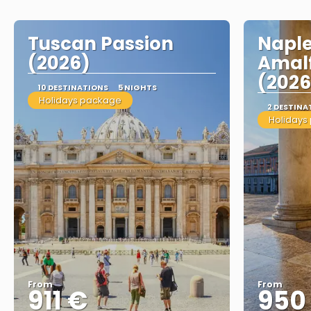
Tuscan Passion
Naple
(2026)
Amalf
(2026
10 DESTINATIONS
5 NIGHTS
Holidays package
2 DESTINA
Holidays
From
From
911 €
950