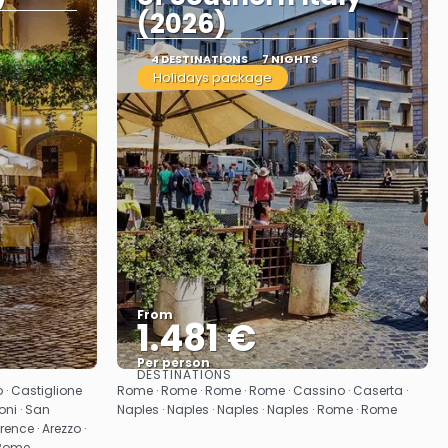
(2026)
4 DESTINATIONS
7 NIGHTS
Holidays package
From
1.481 €
Per person
DESTINATIONS
See
 · Castiglione
Rome · Rome · Rome · Rome · Cassino · Caserta ·
oni · San
Naples · Naples · Naples · Naples · Rome · Rome
rence · Arezzo ·
 Rome