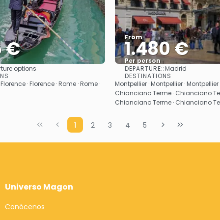
From
5 €
1.480 €
Per person
DEPARTURE::
ture options
Madrid
See
See
ONS
DESTINATIONS
 Florence · Florence · Rome · Rome ·
Montpellier · Montpellier · Montpellier 
Chianciano Terme · Chianciano Te
Chianciano Terme · Chianciano T
1
2
3
4
5
Universo Magon
Conócenos