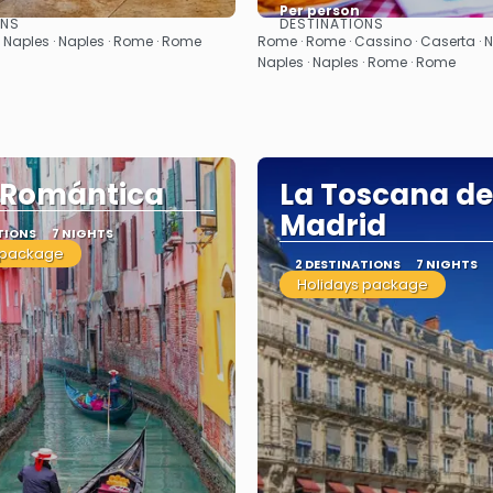
Per person
ONS
DESTINATIONS
See
See
· Naples · Naples · Rome · Rome
Rome · Rome · Cassino · Caserta · Na
Naples · Naples · Rome · Rome
a Romántica
La Toscana d
Madrid
TIONS
7 NIGHTS
 package
2 DESTINATIONS
7 NIGHTS
Holidays package