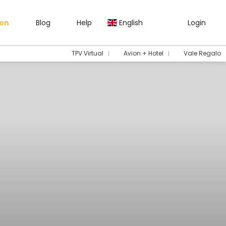
gon
Blog
Help
English
Login
TPV Virtual
Avion + Hotel
Vale Regalo