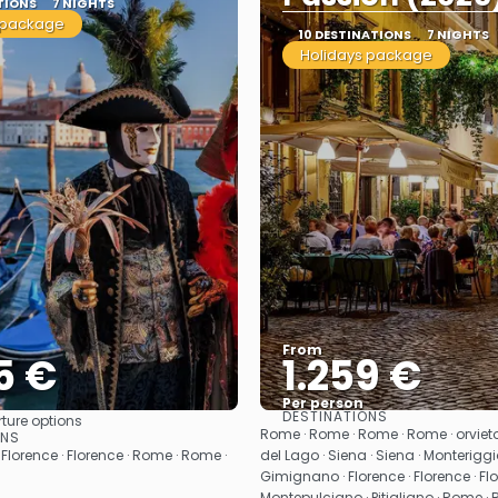
TIONS
7 NIGHTS
 package
10 DESTINATIONS
7 NIGHTS
Holidays package
From
5 €
1.259 €
Per person
DESTINATIONS
ture options
See
See
Rome · Rome · Rome · Rome · orvieto
ONS
 Florence · Florence · Rome · Rome ·
del Lago · Siena · Siena · Monteriggi
Gimignano · Florence · Florence · Flo
Montepulciano · Pitigliano · Rome ·