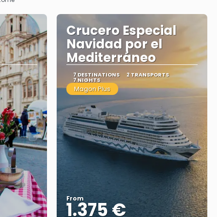
Crucero Especial
Navidad por el
Mediterráneo
7 DESTINATIONS
2 TRANSPORTS
7 NIGHTS
Magon Plus
From
1.375 €