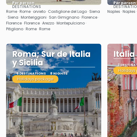
Per person
Per person
DESTINATIONS
DESTINATI
See
Rome · Rome · orvieto · Castiglione del Lago · Siena
Naples · Naples 
· Siena · Monteriggioni · San Gimignano · Florence ·
Florence · Florence · Arezzo · Montepulciano ·
Pitigliano · Rome · Rome
Roma; Sur de Italia
Itali
y Sicilia
3 DESTINA
Holidays
6 DESTINATIONS
8 NIGHTS
Holidays package