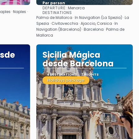
Per person
DEPARTURE::
Menorca
See
ples · Naples ·
DESTINATIONS
Palma de Mallorca · In Navigation (La Spezia) · La
Spezia · Civitavecchia · Ajaccio, Corsica · In
Navigation (Barcelona) · Barcelona · Palma de
Mallorca
esde
Sicilia Mágica
desde Barcelona
4 DESTINATIONS
7 NIGHTS
Holidays package