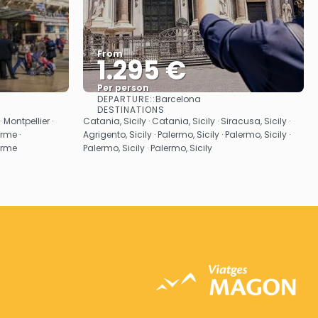
From
1.295 €
Per person
DEPARTURE::
Barcelona
See
DESTINATIONS
· Montpellier ·
Catania, Sicily · Catania, Sicily · Siracusa, Sicily ·
rme ·
Agrigento, Sicily · Palermo, Sicily · Palermo, Sicily ·
erme
Palermo, Sicily · Palermo, Sicily