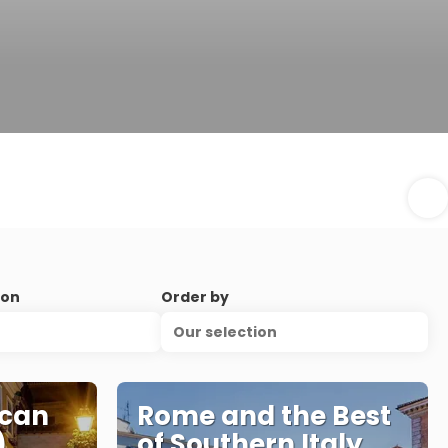
ion
Order by
Our selection
scan
Rome and the Best
)
of Southern Italy