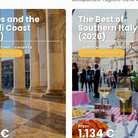
s and the
The Best of
i Coast
Southern Italy
)
(2026)
TIONS
4 NIGHTS
4 DESTINATIONS
5 NIGHTS
 package
Holidays package
From
 €
1.134 €