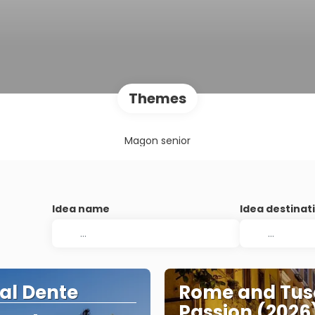
Themes
Magon senior
Idea name
Idea destinat
 al Dente
Rome and Tu
Passion (2026