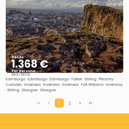
Desde
1.368 €
Por persona
DESTINOS
Ver
Edimburgo · Edimburgo · Edimburgo · Falkirk · Stirling · Pitlochry ·
Culloden · Inverness · Inverness · Inverness · Fort Williams · Inveraray
· Stirling · Glasgow · Glasgow
1
2