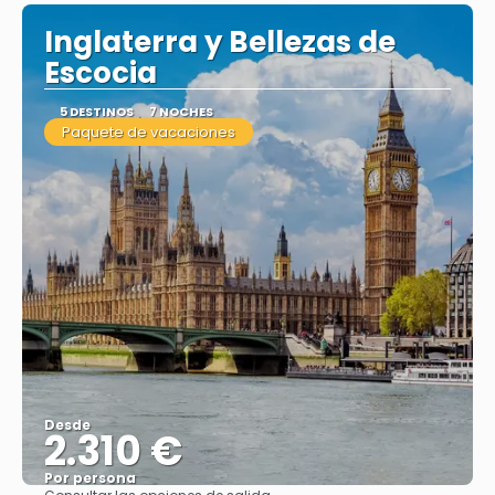
Inglaterra y Bellezas de
Escocia
5 DESTINOS
7 NOCHES
Paquete de vacaciones
Desde
2.310 €
Por persona