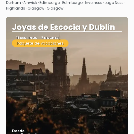
Durham · Alnwick · Edimburgo · Edimburgo · Inverness · Lago Ness ·
Highlands · Glasgow · Glasgow
Joyas de Escocia y Dublín
11 DESTINOS
7 NOCHES
Paquete de vacaciones
Desde