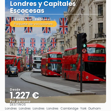
Londres y Capitales
Escocesas
10 DESTINOS
6 NOCHES
Paquete de vacaciones
Desde
1.227 €
Por persona
DESTINOS
Ver
Londres · Londres · Londres · Londres · Cambridge · York · Durham ·