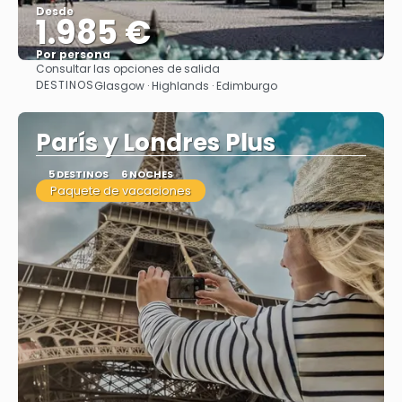
Desde
1.985 €
Por persona
Consultar las opciones de salida
Ver
DESTINOS
Glasgow · Highlands · Edimburgo
París y Londres Plus
5 DESTINOS
6 NOCHES
Paquete de vacaciones