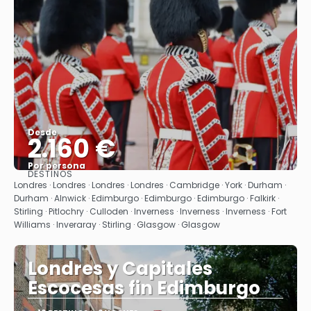
Desde
2.160 €
Por persona
DESTINOS
Ver
Londres · Londres · Londres · Londres · Cambridge · York · Durham ·
Durham · Alnwick · Edimburgo · Edimburgo · Edimburgo · Falkirk ·
Stirling · Pitlochry · Culloden · Inverness · Inverness · Inverness · Fort
Williams · Inveraray · Stirling · Glasgow · Glasgow
Londres y Capitales
Escocesas fin Edimburgo