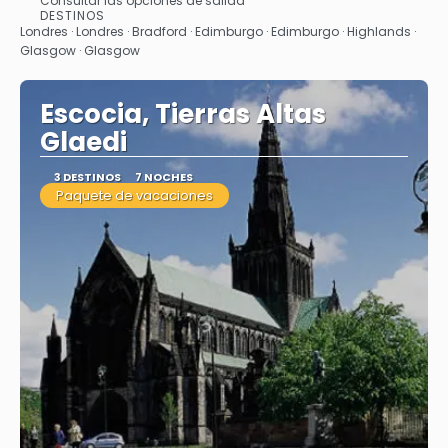
Consultar las opciones de salida
Ver
DESTINOS
Londres · Londres · Bradford · Edimburgo · Edimburgo · Highlands ·
Glasgow · Glasgow
Escocia, Tierras Altas
Glaedi
3 DESTINOS
7 NOCHES
Paquete de vacaciones