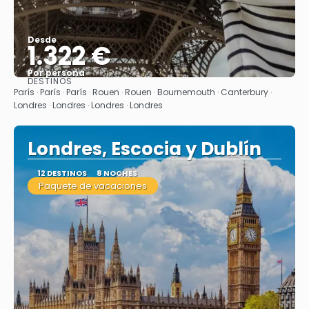
Desde
1.322 €
Por persona
DESTINOS
Ver
París · París · París · Rouen · Rouen · Bournemouth · Canterbury ·
Londres · Londres · Londres · Londres
Londres, Escocia y Dublín
12 DESTINOS
8 NOCHES
Paquete de vacaciones