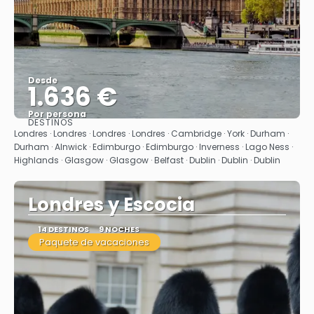
Desde
1.636 €
Por persona
DESTINOS
Ver
Londres · Londres · Londres · Londres · Cambridge · York · Durham ·
Durham · Alnwick · Edimburgo · Edimburgo · Inverness · Lago Ness ·
Highlands · Glasgow · Glasgow · Belfast · Dublin · Dublin · Dublin
Londres y Escocia
14 DESTINOS
9 NOCHES
Paquete de vacaciones