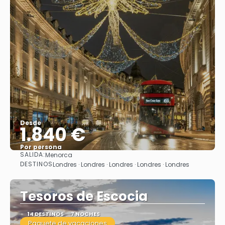
Desde
1.840 €
Por persona
SALIDA:
Menorca
Ver
DESTINOS
Londres · Londres · Londres · Londres · Londres
Tesoros de Escocia
14 DESTINOS
7 NOCHES
Paquete de vacaciones