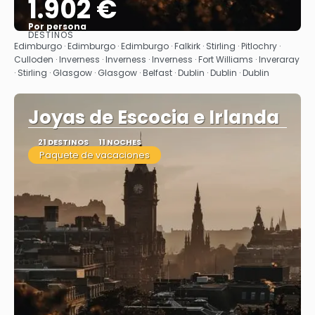
1.902 €
Por persona
DESTINOS
Ver
Edimburgo · Edimburgo · Edimburgo · Falkirk · Stirling · Pitlochry ·
Culloden · Inverness · Inverness · Inverness · Fort Williams · Inveraray
· Stirling · Glasgow · Glasgow · Belfast · Dublin · Dublin · Dublin
Joyas de Escocia e Irlanda
21 DESTINOS
11 NOCHES
Paquete de vacaciones