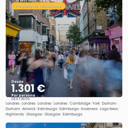
10 DESTINOS
6 NOCHES
Paquete de vacaciones
Desde
1.301 €
Por persona
DESTINOS
Ver
Londres · Londres · Londres · Londres · Cambridge · York · Durham ·
Durham · Alnwick · Edimburgo · Edimburgo · Inverness · Lago Ness ·
Highlands · Glasgow · Glasgow · Edimburgo