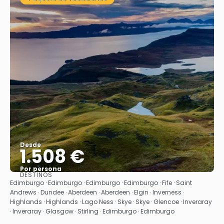
Desde
1.508 €
Por persona
DESTINOS
Ver
Edimburgo · Edimburgo · Edimburgo · Edimburgo · Fife · Saint
Andrews · Dundee · Aberdeen · Aberdeen · Elgin · Inverness ·
Highlands · Highlands · Lago Ness · Skye · Skye · Glencoe · Inveraray
· Inveraray · Glasgow · Stirling · Edimburgo · Edimburgo