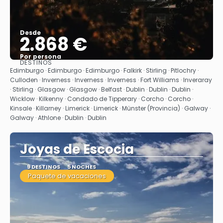
Desde
2.868 €
Por persona
DESTINOS
Ver
Edimburgo · Edimburgo · Edimburgo · Falkirk · Stirling · Pitlochry ·
Culloden · Inverness · Inverness · Inverness · Fort Williams · Inveraray
· Stirling · Glasgow · Glasgow · Belfast · Dublin · Dublin · Dublin ·
Wicklow · Kilkenny · Condado de Tipperary · Corcho · Corcho ·
Kinsale · Killarney · Limerick · Limerick · Münster (Provincia) · Galway ·
Galway · Athlone · Dublin · Dublin
Joyas de Escocia
9 DESTINOS
5 NOCHES
Paquete de vacaciones