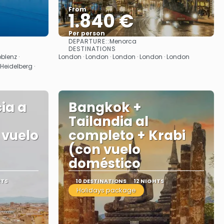
From
1.840 €
Per person
DEPARTURE::
Menorca
See
DESTINATIONS
blenz ·
London · London · London · London · London
eidelberg ·
ia a
Bangkok +
Tailandia al
 vuelo
completo + Krabi
(con vuelo
doméstico
RTS
10 DESTINATIONS
12 NIGHTS
Holidays package