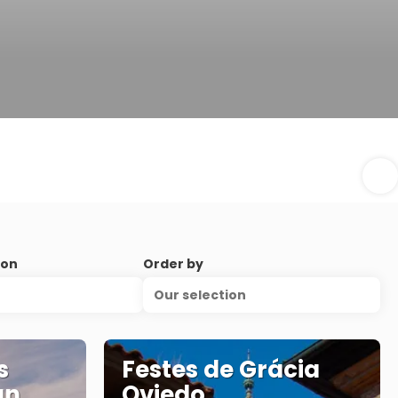
ion
Order by
Our selection
s
Festes de Grácia
an
Oviedo