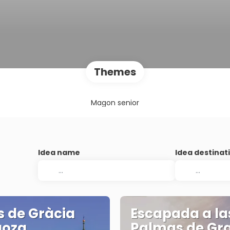
Themes
Magon senior
Idea name
Idea destinat
s de Gràcia
Escapada a la
goza
Palmas de Gr