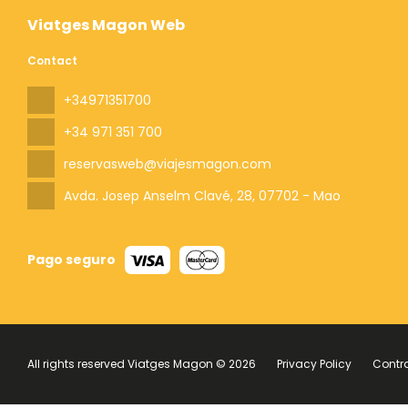
Viatges Magon Web
Contact
+34971351700
+34 971 351 700
reservasweb@viajesmagon.com
Avda. Josep Anselm Clavé, 28
, 07702 - Mao
Pago seguro
All rights reserved Viatges Magon © 2026
Privacy Policy
Contr