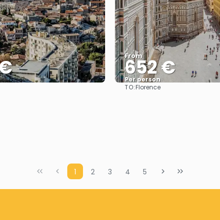
From
 €
652 €
Per person
TO:
Florence
See
See
1
2
3
4
5