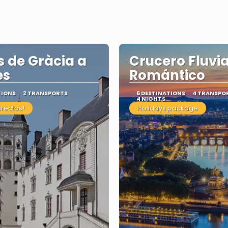
s de Gràcia a
Crucero Fluvia
es
Romántico
TIONS
2 TRANSPORTS
6 DESTINATIONS
4 TRANSPO
4 NIGHTS
irectos!
Holidays package