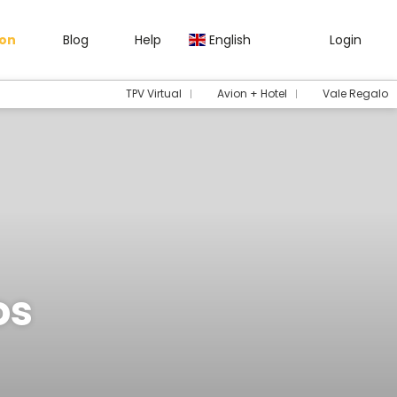
gon
Blog
Help
English
Login
TPV Virtual
Avion + Hotel
Vale Regalo
os