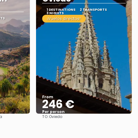
1 DESTINATIONS
2 TRANSPORTS
3 NIGHTS
RTS
¡Vuelos directos!
From
246 €
Per person
TO:
ia
Oviedo
See