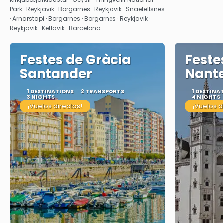
Park · Reykjavik · Borgarnes · Reykjavik · Snaefellsnes
· Arnarstapi · Borgarnes · Borgarnes · Reykjavik ·
Reykjavik · Keflavik · Barcelona
Festes de Gràcia
Feste
Santander
Nant
1 DESTINATIONS
2 TRANSPORTS
1 DESTINA
3 NIGHTS
4 NIGHTS
¡Vuelos directos!
¡Vuelos d