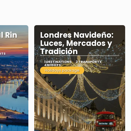
l Rin
Londres Navideño:
Luces, Mercados y
Tradición
RTS
1 DESTINATIONS
2 TRANSPORTS
4 NIGHTS
Holidays package