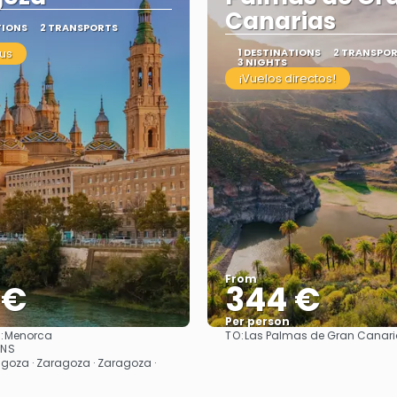
Canarias
TIONS
2 TRANSPORTS
us
1 DESTINATIONS
2 TRANSPO
3 NIGHTS
¡Vuelos directos!
From
 €
344 €
Per person
:
TO:
Menorca
Las Palmas de Gran Canar
See
See
ONS
goza · Zaragoza · Zaragoza ·