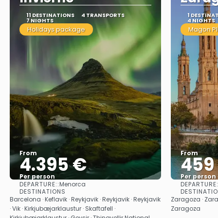
11 DESTINATIONS
4 TRANSPORTS
1 DESTINA
7 NIGHTS
4 NIGHTS
Holidays package
Magon Pl
From
From
4.395 €
459
Per person
Per person
DEPARTURE::
DEPARTURE:
Menorca
See
DESTINATIONS
DESTINATI
Barcelona · Keflavik · Reykjavik · Reykjavik · Reykjavik
Zaragoza · Zara
· Vik · Kirkjubæjarklaustur · Skaftafell ·
Zaragoza
Kirkjubæjarklaustur · Geysir · Thingvellir National