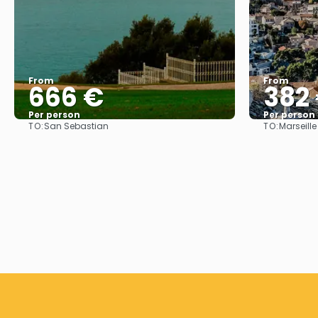
From
From
666 €
382
Per person
Per person
TO:
TO:
San Sebastian
Marseille
See