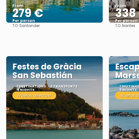
From
From
279 €
338
Per person
Per person
TO:
TO:
Santander
Nantes
See
Festes de Gràcia
Escap
San Sebastián
Marse
1 DESTINATIONS
2 TRANSPORTS
1 DESTINA
4 NIGHTS
5 NIGHTS
¡Vuelos directos!
¡Vuelos d